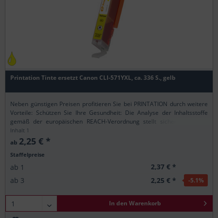
Printation Tinte ersetzt Canon CLI-571YXL, ca. 336 S., gelb
Neben günstigen Preisen profitieren Sie bei PRINTATION durch weitere
Vorteile: Schützen Sie Ihre Gesundheit: Die Analyse der Inhaltsstoffe
gemäß der europäischen REACH-Verordnung stellt sicher, dass alle
Printation-Produkte nur...
Inhalt
1
2,25 € *
ab
Staffelpreise
2,37 € *
ab
1
2,25 € *
ab
3
-5.1
%
In den
Warenkorb