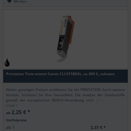
Merken
Printation Tinte ersetzt Canon CLI-571BKXL, ca. 895 S., schwarz
Neben günstigen Preisen profitieren Sie bei PRINTATION durch weitere
Vorteile: Schützen Sie Ihre Gesundheit: Die Analyse der Inhaltsstoffe
gemäß der europäischen REACH-Verordnung stellt sicher, dass alle
Printation-Produkte nur...
Inhalt
1
2,25 € *
ab
Staffelpreise
2,37 € *
ab
1