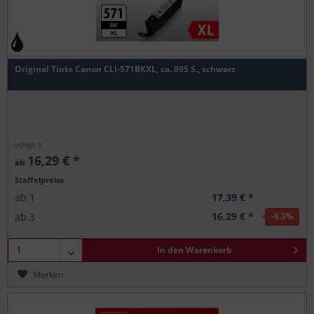
Original Tinte Canon CLI-571BKXL, ca. 895 S., schwarz
Inhalt
1
16,29 € *
ab
Staffelpreise
17,39 € *
ab
1
16,29 € *
ab
3
-6.3
%
In den
Warenkorb
Merken