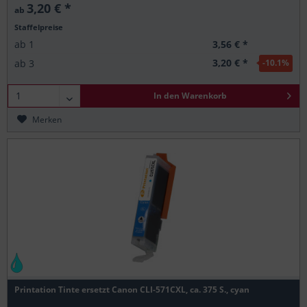
3,20 € *
ab
Staffelpreise
3,56 € *
ab
1
3,20 € *
ab
3
-10.1
%
In den
Warenkorb
Merken
Printation Tinte ersetzt Canon CLI-571CXL, ca. 375 S., cyan