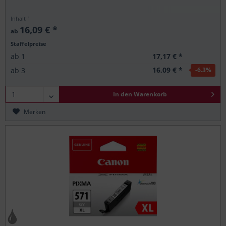
Inhalt
1
16,09 € *
ab
Staffelpreise
17,17 € *
ab
1
16,09 € *
ab
3
-6.3
%
In den
Warenkorb
Merken