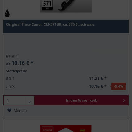
Original Tinte Canon CLI-571BK, ca. 376 S., schwarz
Inhalt
1
10,16 € *
ab
Staffelpreise
11,21 € *
ab
1
10,16 € *
ab
3
-9.4
%
In den
Warenkorb
Merken