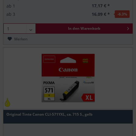
17,17 € *
ab
1
16,09 € *
ab
3
-6.3
%
In den
Warenkorb
Merken
Original Tinte Canon CLI-571YXL, ca. 715 S., gelb