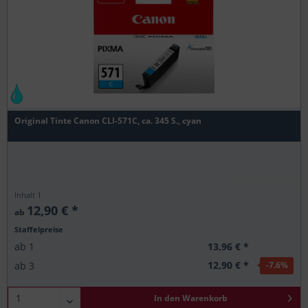
Original Tinte Canon CLI-571C, ca. 345 S., cyan
Inhalt
1
12,90 € *
ab
Staffelpreise
13,96 € *
ab
1
12,90 € *
ab
3
-7.6
%
In den
Warenkorb