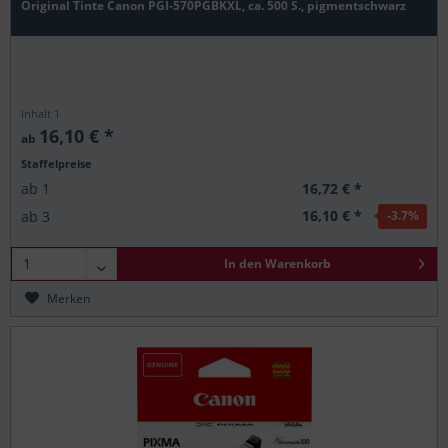
Original Tinte Canon PGI-570PGBKXL, ca. 500 S., pigmentschwarz
Inhalt
1
16,10 € *
ab
Staffelpreise
16,72 € *
ab
1
16,10 € *
ab
3
-3.7
%
In den
Warenkorb
Merken