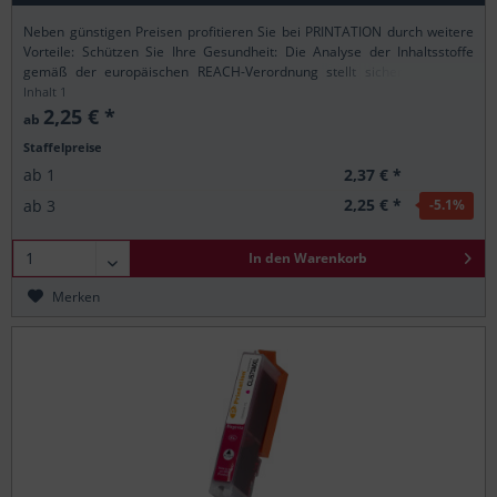
Neben günstigen Preisen profitieren Sie bei PRINTATION durch weitere
Vorteile: Schützen Sie Ihre Gesundheit: Die Analyse der Inhaltsstoffe
gemäß der europäischen REACH-Verordnung stellt sicher, dass alle
Printation-Produkte nur...
Inhalt
1
2,25 € *
ab
Staffelpreise
2,37 € *
ab
1
2,25 € *
ab
3
-5.1
%
In den
Warenkorb
Merken