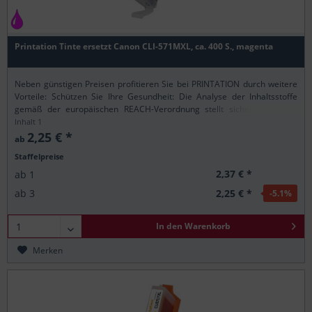
Printation Tinte ersetzt Canon CLI-571MXL, ca. 400 S., magenta
Neben günstigen Preisen profitieren Sie bei PRINTATION durch weitere
Vorteile: Schützen Sie Ihre Gesundheit: Die Analyse der Inhaltsstoffe
gemäß der europäischen REACH-Verordnung stellt sicher, dass alle
Printation-Produkte nur...
Inhalt
1
2,25 € *
ab
Staffelpreise
2,37 € *
ab
1
2,25 € *
ab
3
-5.1
%
In den
Warenkorb
Merken