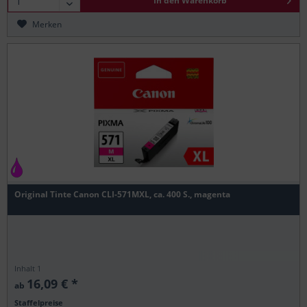
In den
Warenkorb
Merken
Original Tinte Canon CLI-571MXL, ca. 400 S., magenta
Inhalt
1
16,09 € *
ab
Staffelpreise