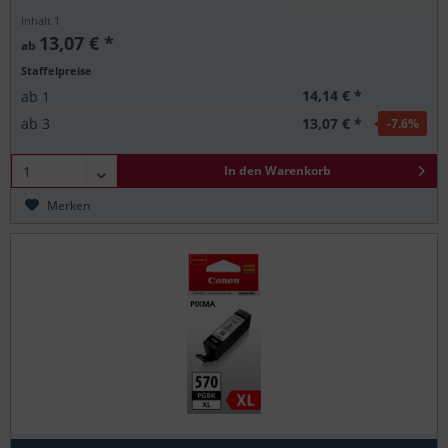
Inhalt
1
13,07 € *
ab
Staffelpreise
14,14 € *
ab
1
13,07 € *
ab
3
-7.6
%
In den
Warenkorb
Merken