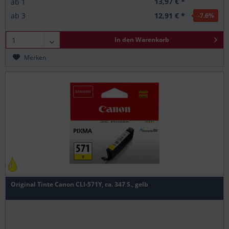
13,97 € *
ab
1
12,91 € *
ab
3
-7.6
%
In den
Warenkorb
Merken
Original Tinte Canon CLI-571Y, ca. 347 S., gelb