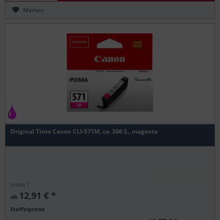
Merken
Original Tinte Canon CLI-571M, ca. 306 S., magenta
Inhalt
1
12,91 € *
ab
Staffelpreise