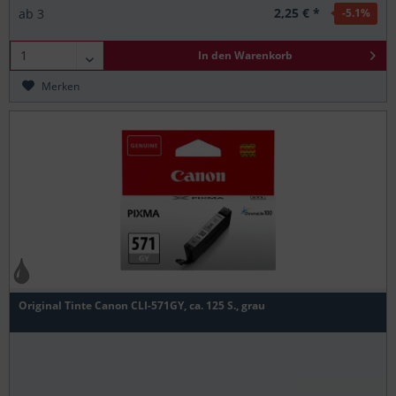
2,25 € *
ab
3
-5.1
%
In den
Warenkorb
Merken
Original Tinte Canon CLI-571GY, ca. 125 S., grau