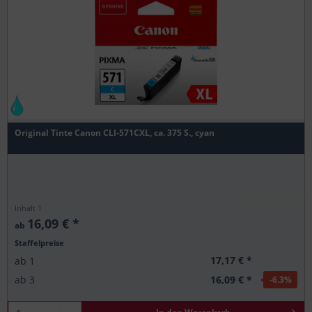
Original Tinte Canon CLI-571CXL, ca. 375 S., cyan
Inhalt
1
16,09 € *
ab
Staffelpreise
17,17 € *
ab
1
16,09 € *
ab
3
-6.3
%