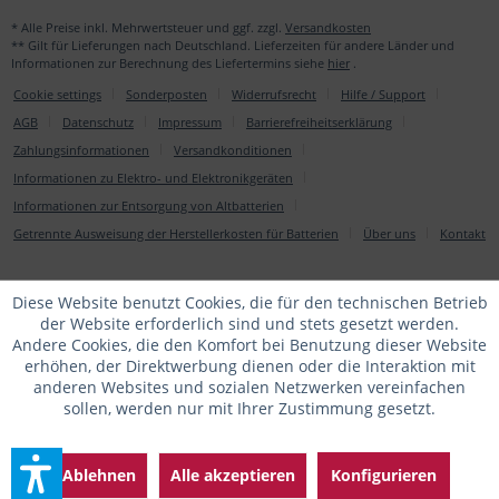
* Alle Preise inkl. Mehrwertsteuer und ggf. zzgl.
Versandkosten
** Gilt für Lieferungen nach Deutschland. Lieferzeiten für andere Länder und
Informationen zur Berechnung des Liefertermins siehe
hier
.
Cookie settings
Sonderposten
Widerrufsrecht
Hilfe / Support
AGB
Datenschutz
Impressum
Barrierefreiheitserklärung
Zahlungsinformationen
Versandkonditionen
Informationen zu Elektro- und Elektronikgeräten
Informationen zur Entsorgung von Altbatterien
Getrennte Ausweisung der Herstellerkosten für Batterien
Über uns
Kontakt
Diese Website benutzt Cookies, die für den technischen Betrieb
der Website erforderlich sind und stets gesetzt werden.
Andere Cookies, die den Komfort bei Benutzung dieser Website
erhöhen, der Direktwerbung dienen oder die Interaktion mit
anderen Websites und sozialen Netzwerken vereinfachen
sollen, werden nur mit Ihrer Zustimmung gesetzt.
Ablehnen
Alle akzeptieren
Konfigurieren