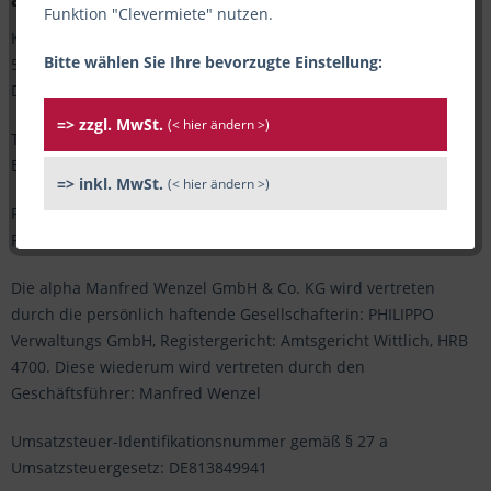
Funktion "Clevermiete" nutzen.
Kiemstraße 3-5
Bitte wählen Sie Ihre bevorzugte Einstellung:
54311 Trierweiler
Deutschland
=> zzgl. MwSt.
(< hier ändern >)
Tel.: 0651 / 840 500
E-Mail: info@alpha-buerobedarf.de
=> inkl. MwSt.
(< hier ändern >)
Registergericht: Amtsgericht Wittlich
Registernummer: HRA 4688
Die alpha Manfred Wenzel GmbH & Co. KG wird vertreten
durch die persönlich haftende Gesellschafterin: PHILIPPO
Verwaltungs GmbH, Registergericht: Amtsgericht Wittlich, HRB
4700. Diese wiederum wird vertreten durch den
Geschäftsführer: Manfred Wenzel
Umsatzsteuer-Identifikationsnummer gemäß § 27 a
Umsatzsteuergesetz: DE813849941