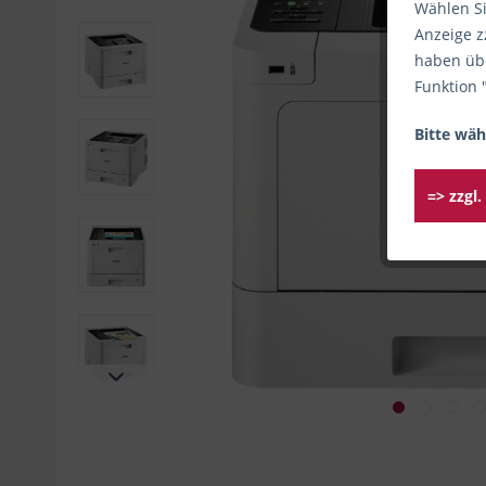
Wählen Si
Anzeige z
haben übe
Funktion 
Bitte wäh
=> zzgl