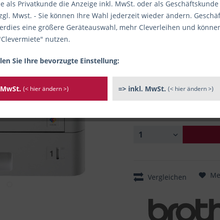
e als Privatkunde die Anzeige inkl. MwSt. oder als Geschäftskunde
zgl. Mwst. - Sie können Ihre Wahl jederzeit wieder ändern. Gesch
Restbestand: mehr als 2 Stück 
Sofort versandfertig, Li
rdies eine größere Geräteauswahl, mehr Cleverleihen und könne
"Clevermiete" nutzen.
Artikel-Nr.:
1577998-N1
/ Herst
Hersteller bzw. verantwortliche
len Sie Ihre bevorzugte Einstellung:
Brother International GmbH, Ko
riedla@brother.de
. MwSt.
=> inkl. MwSt.
(< hier ändern >)
(< hier ändern >)
ACHTUNG:
Reiner
Me
Vergleichen