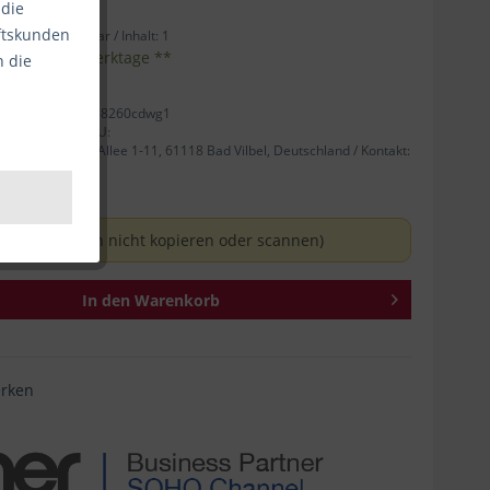
 die
äftskunden
ab Lager verfügbar /
Inhalt:
1
eferzeit 1-3 Werktage **
n die
ellernummer: hll8260cdwg1
 Person für die EU:
nrad-Adenauer-Allee 1-11, 61118 Bad Vilbel, Deutschland / Kontakt:
 Drucker (kann nicht kopieren oder scannen)
In den
Warenkorb
rken