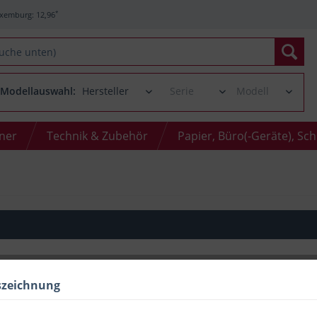
*
xemburg: 12,96
Modellauswahl:
oner
Technik & Zubehör
Papier, Büro(-Geräte), Sc
332
€
61
szeichnung
inkl. MwSt.
/ ggf. zzgl. Versand