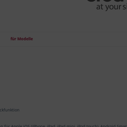
für Modelle
ckfunktion
n für Apple iOS (iPhone, iPad, iPad mini, iPod touch), Android Sma