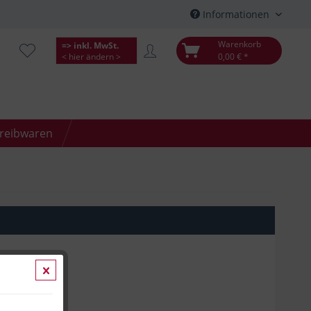
Informationen
Warenkorb
=> inkl. MwSt.
< hier ändern >
0,00 € *
hreibwaren
*
kosten