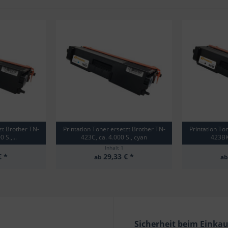
zt Brother TN-
Printation Toner ersetzt Brother TN-
Printation To
 S.,...
423C, ca. 4.000 S., cyan
423BK,
Inhalt
1
€ *
29,33 € *
ab
a
Sicherheit beim Einka