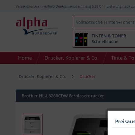
*
Versandkosten innerhalb Deutschlands einmalig 5,89 €
| Lieferung nach Lu
TINTEN & TONER
Schnellsuche
Home
Drucker, Kopierer & Co.
Tinte & T
Drucker, Kopierer & Co.
Drucker
Brother HL-L8260CDW Farblaserdrucker
Preisau