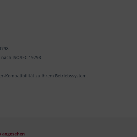
19798
n nach ISO/IEC 19798
ber-Kompatibilität zu Ihrem Betriebssystem.
s angesehen