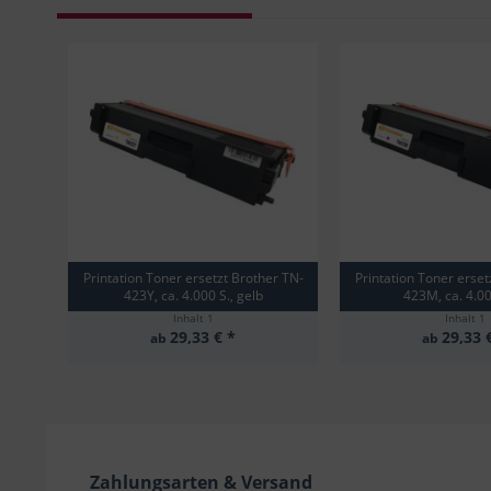
Printation Toner ersetzt Brother TN-
Printation Toner erset
423Y, ca. 4.000 S., gelb
423M, ca. 4.000
Inhalt
1
Inhalt
1
29,33 € *
29,33 
ab
ab
Zahlungsarten & Versand