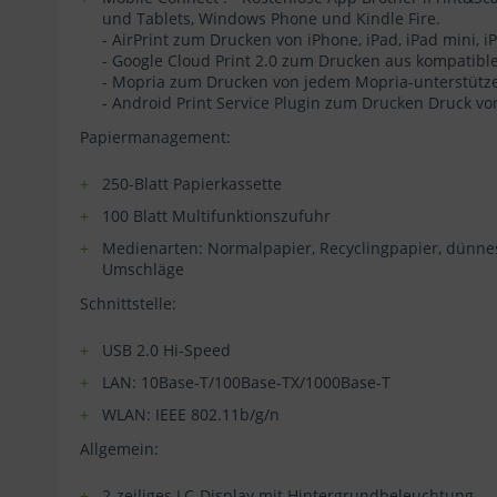
und Tablets, Windows Phone und Kindle Fire.
- AirPrint zum Drucken von iPhone, iPad, iPad mini, i
- Google Cloud Print 2.0 zum Drucken aus kompati
- Mopria zum Drucken von jedem Mopria-unterstütz
- Android Print Service Plugin zum Drucken Druck v
Papiermanagement:
250-Blatt Papierkassette
100 Blatt Multifunktionszufuhr
Medienarten: Normalpapier, Recyclingpapier, dünnes P
Umschläge
Schnittstelle:
USB 2.0 Hi-Speed
LAN: 10Base-T/100Base-TX/1000Base-T
WLAN: IEEE 802.11b/g/n
Allgemein:
2-zeiliges LC-Display mit Hintergrundbeleuchtung