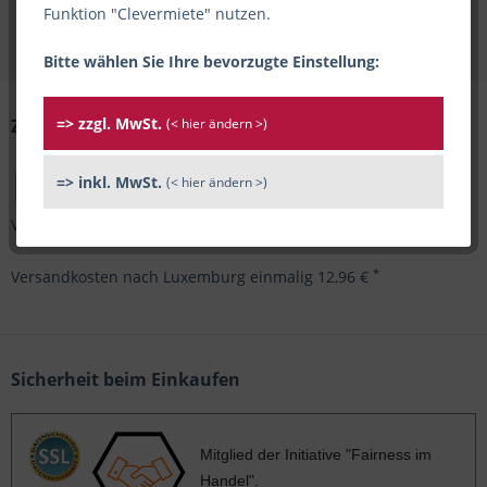
Funktion "Clevermiete" nutzen.
Vorherige Artikel laden
Bitte wählen Sie Ihre bevorzugte Einstellung:
=> zzgl. MwSt.
(< hier ändern >)
Zahlungsarten & Versand
=> inkl. MwSt.
(< hier ändern >)
*
Versandkosten innerhalb Deutschlands einmalig 5,89 €
*
Versandkosten nach Luxemburg einmalig 12,96 €
Sicherheit beim Einkaufen
Mitglied der Initiative "Fairness im
Handel".