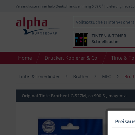
*
Versandkosten innerhalb Deutschlands einmalig 5,89 €
| Lieferung nach Lu
TINTEN & TONER
Schnellsuche
Home
Drucker, Kopierer & Co.
Tinte & T
Tinte- & Tonerfinder
Brother
MFC
Brot
Original Tinte Brother LC-527M, ca 900 S., magenta
Preisau