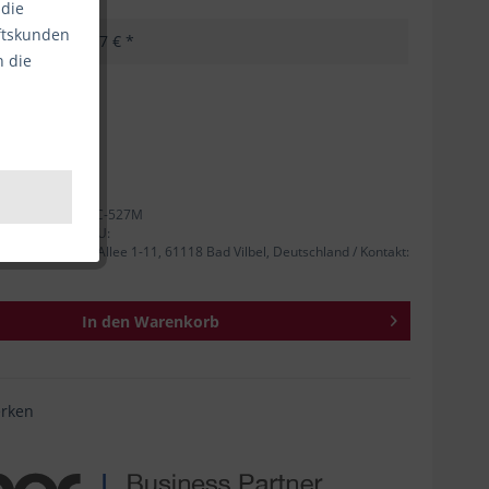
 die
äftskunden
21,37 € *
n die
kosten
nhalt:
1
 **
tellernummer: LC-527M
 Person für die EU:
nrad-Adenauer-Allee 1-11, 61118 Bad Vilbel, Deutschland / Kontakt:
In den
Warenkorb
rken