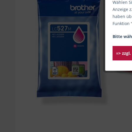
Wählen Si
Anzeige z
haben übe
Funktion 
Bitte wäh
=> zzgl