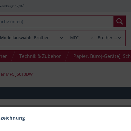
*
xemburg: 12,96
Modellauswahl:
oner
Technik & Zubehör
Papier, Büro(-Geräte), Sc
her MFC J5010DW
szeichnung
Menge
bis
2