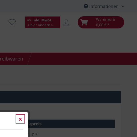
Informationen
Warenkorb
=> inkl. MwSt.
< hier ändern >
0,00 € *
hreibwaren
Stückpreis
22,51 € *