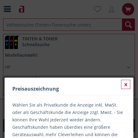
TINTEN & TONER
Schnellsuche
Modellauswahl:
Preisauszeichnung
Wählen Sie als Privatkunde die Anzeige inkl. MwSt.
HP Color Laserjet Pro MFP M281fw
oder als Geschäftskunde die Anzeige zzgl. Mwst. - Sie
können Ihre Wahl jederzeit wieder ändern.
Original Toner HP 203A / CF540A, ca. 1.400 S., schwarz
Geschäftskunden haben überdies eine größere
Geräteauswahl, mehr Cleverleihen und können die