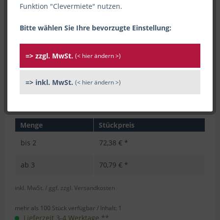
Funktion "Clevermiete" nutzen.
Bitte wählen Sie Ihre bevorzugte Einstellung:
=> zzgl. MwSt.
(< hier ändern >)
=> inkl. MwSt.
(< hier ändern >)
Menge
Stückpreis
bis
2
72,38 € *
ab
3
70,79 € *
inkl. MwSt.
/ ggf. zzgl. Versandkosten
mehr als 100 Stück verfügbar /
Inhalt:
1
Lieferzeit 3-4 Werktage **