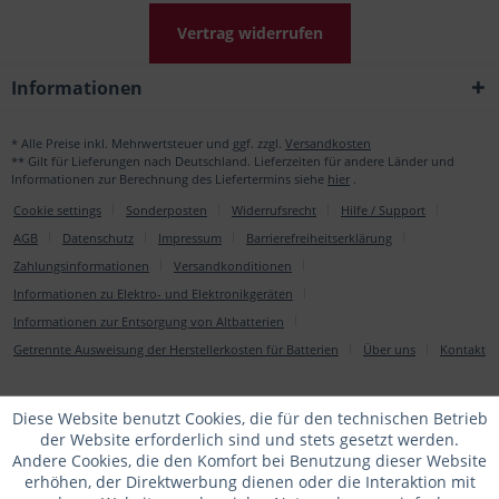
Vertrag widerrufen
Informationen
* Alle Preise inkl. Mehrwertsteuer und ggf. zzgl.
Versandkosten
** Gilt für Lieferungen nach Deutschland. Lieferzeiten für andere Länder und
Informationen zur Berechnung des Liefertermins siehe
hier
.
Cookie settings
Sonderposten
Widerrufsrecht
Hilfe / Support
AGB
Datenschutz
Impressum
Barrierefreiheitserklärung
Zahlungsinformationen
Versandkonditionen
Informationen zu Elektro- und Elektronikgeräten
Informationen zur Entsorgung von Altbatterien
Getrennte Ausweisung der Herstellerkosten für Batterien
Über uns
Kontakt
Diese Website benutzt Cookies, die für den technischen Betrieb
der Website erforderlich sind und stets gesetzt werden.
Andere Cookies, die den Komfort bei Benutzung dieser Website
erhöhen, der Direktwerbung dienen oder die Interaktion mit