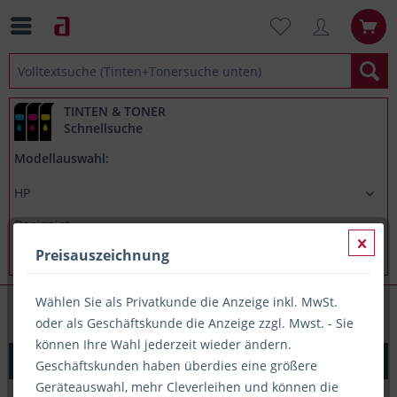
TINTEN & TONER
Schnellsuche
Modellauswahl:
Preisauszeichnung
Wählen Sie als Privatkunde die Anzeige inkl. MwSt.
HP Designjet T1120
oder als Geschäftskunde die Anzeige zzgl. Mwst. - Sie
können Ihre Wahl jederzeit wieder ändern.
Original Tinte HP 72 / C9370A, 130 ml, fotoschwarz
Geschäftskunden haben überdies eine größere
Geräteauswahl, mehr Cleverleihen und können die