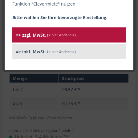
Funktion "Clevermiete" nutzen.
Bitte wählen Sie Ihre bevorzugte Einstellung:
=> zzgl. MwSt.
(< hier ändern >)
=> inkl. MwSt.
(< hier ändern >)
Menge
Stückpreis
bis
2
99,57 € *
ab
3
97,75 € *
inkl. MwSt.
/ ggf. zzgl. Versandkosten
mehr als 50 Stück verfügbar /
Inhalt:
1
Lieferzeit 3-4 Werktage **