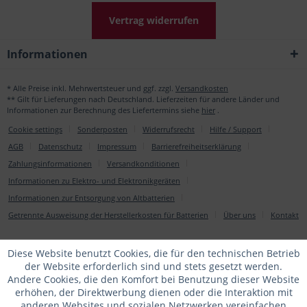
Vertrag widerrufen
Informationen
* Alle Preise inkl. Mehrwertsteuer und ggf. zzgl.
Versandkosten
** Gilt für Lieferungen nach Deutschland. Lieferzeiten für andere Länder und
Informationen zur Berechnung des Liefertermins siehe
hier
.
Cookie settings
Sonderposten
Widerrufsrecht
Hilfe / Support
AGB
Datenschutz
Impressum
Barrierefreiheitserklärung
Zahlungsinformationen
Versandkonditionen
Informationen zu Elektro- und Elektronikgeräten
Informationen zur Entsorgung von Altbatterien
Getrennte Ausweisung der Herstellerkosten für Batterien
Über uns
Kontakt
Diese Website benutzt Cookies, die für den technischen Betrieb
der Website erforderlich sind und stets gesetzt werden.
Andere Cookies, die den Komfort bei Benutzung dieser Website
erhöhen, der Direktwerbung dienen oder die Interaktion mit
anderen Websites und sozialen Netzwerken vereinfachen