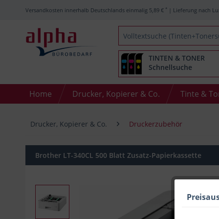
*
Versandkosten innerhalb Deutschlands einmalig 5,89 €
| Lieferung nach Lu
TINTEN & TONER
Schnellsuche
Home
Drucker, Kopierer & Co.
Tinte & T
Drucker, Kopierer & Co.
Druckerzubehör
Brother LT-340CL 500 Blatt Zusatz-Papierkassette
Preisau