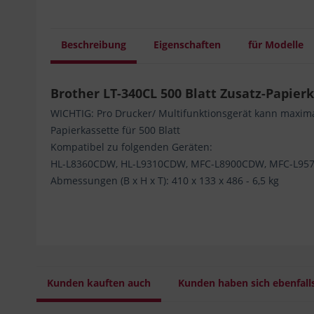
Beschreibung
Eigenschaften
für Modelle
Brother LT-340CL 500 Blatt Zusatz-Papier
WICHTIG: Pro Drucker/ Multifunktionsgerät kann maxima
Papierkassette für 500 Blatt
Kompatibel zu folgenden Geräten:
HL-L8360CDW, HL-L9310CDW, MFC-L8900CDW, MFC-L95
Abmessungen (B x H x T): 410 x 133 x 486 - 6,5 kg
Kunden kauften auch
Kunden haben sich ebenfall