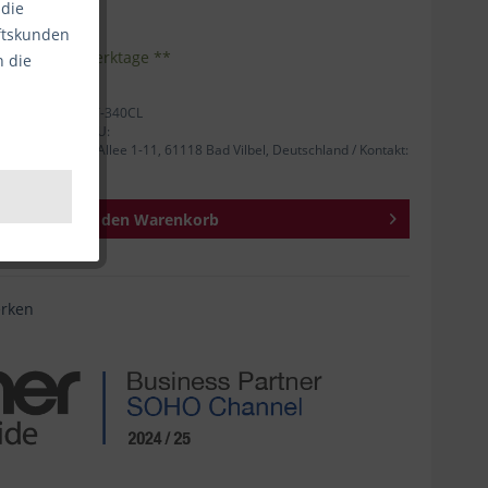
 die
äftskunden
nhalt:
1
eferzeit 1-3 Werktage **
n die
ellernummer: LT-340CL
 Person für die EU:
nrad-Adenauer-Allee 1-11, 61118 Bad Vilbel, Deutschland / Kontakt:
In den
Warenkorb
rken