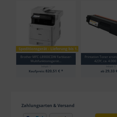
Speditionsgerät - Lieferung bis 1. Tür
Brother MFC-L8900CDW Farblaser-
Printation Toner erset
Multifunktionsgerät...
423Y, ca. 4.000 
Inhalt
1
Inhalt
1
820,51 € *
29,33 
Kaufpreis:
ab
Zahlungsarten & Versand