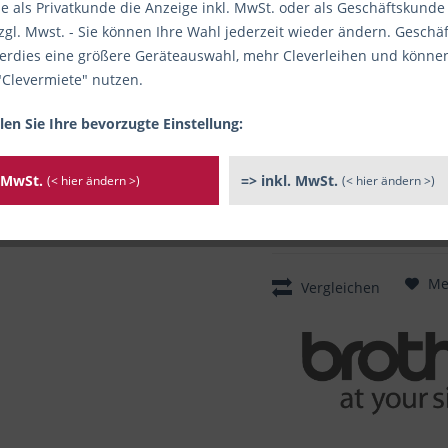
e als Privatkunde die Anzeige inkl. MwSt. oder als Geschäftskunde
zgl. Mwst. - Sie können Ihre Wahl jederzeit wieder ändern. Gesch
mehr als 20 Stück verfügbar /
I
Sofort versandfertig, Li
rdies eine größere Geräteauswahl, mehr Cleverleihen und könne
"Clevermiete" nutzen.
Artikel-Nr.:
2582427-N1
/ Herst
Hersteller bzw. verantwortliche
len Sie Ihre bevorzugte Einstellung:
Brother International GmbH, Ko
riedla@brother.de
. MwSt.
=> inkl. MwSt.
(< hier ändern >)
(< hier ändern >)
Me
Vergleichen