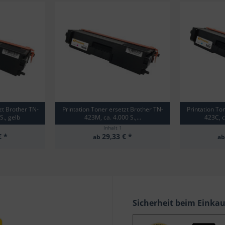
zt Brother TN-
Printation Toner ersetzt Brother TN-
Printation To
S., gelb
423M, ca. 4.000 S.,...
423C, c
Inhalt
1
€ *
29,33 € *
ab
a
Sicherheit beim Einka