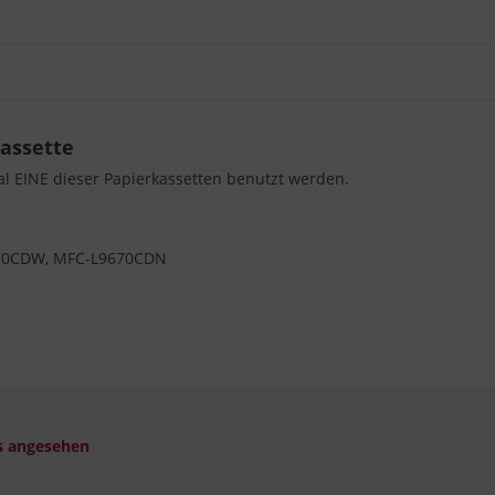
kassette
l EINE dieser Papierkassetten benutzt werden.
70CDW, MFC-L9670CDN
s angesehen