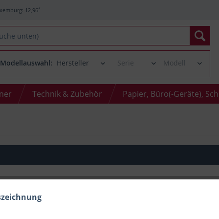
*
xemburg: 12,96
Modellauswahl:
oner
Technik & Zubehör
Papier, Büro(-Geräte), Sc
114
€
84
szeichnung
inkl. MwSt.
/ ggf. zzgl. Versand