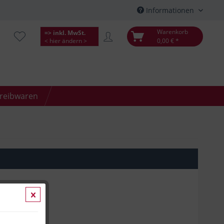
Informationen
Warenkorb
=> inkl. MwSt.
< hier ändern >
0,00 € *
hreibwaren
*
kosten