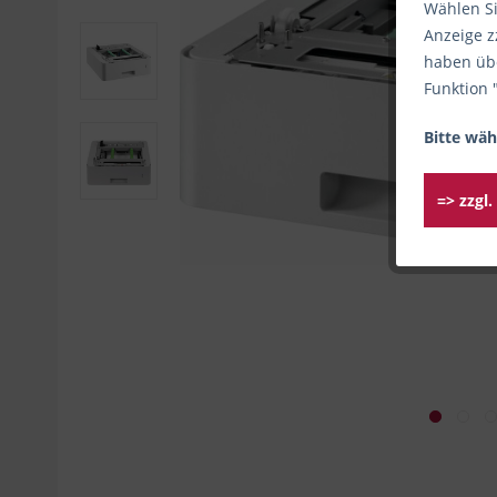
Wählen Si
Anzeige z
haben übe
Funktion 
Bitte wäh
=> zzgl