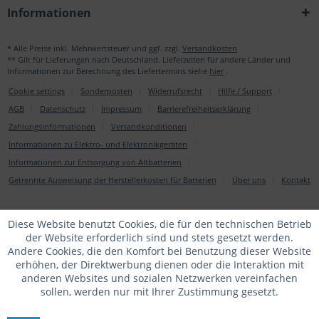
Informationen
* Alle Preise inkl. Mehrwertsteuer und ggf. zzgl.
Versandkosten
** Gilt für Lieferungen nach Deutschland. Lieferzeiten für andere Länder und
Informationen zur Berechnung des Liefertermins siehe
hier
.
Cookie settings
Sonderposten
Widerrufsrecht
Hilfe / Support
AGB
Datenschutz
Impressum
Barrierefreiheitserklärung
Zahlungsinformationen
Versandkonditionen
Informationen zu Elektro- und Elektronikgeräten
Informationen zur Entsorgung von Altbatterien
Getrennte Ausweisung der Herstellerkosten für Batterien
Über uns
Kontakt
Diese Website benutzt Cookies, die für den technischen Betrieb
der Website erforderlich sind und stets gesetzt werden.
Andere Cookies, die den Komfort bei Benutzung dieser Website
erhöhen, der Direktwerbung dienen oder die Interaktion mit
anderen Websites und sozialen Netzwerken vereinfachen
sollen, werden nur mit Ihrer Zustimmung gesetzt.