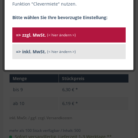
Funktion "Clevermiete" nutzen.
Bitte wählen Sie Ihre bevorzugte Einstellung:
=> zzgl. MwSt.
(< hier ändern >)
=> inkl. MwSt.
(< hier ändern >)
Menge
Stückpreis
bis
9
6,30 € *
ab
10
6,19 € *
inkl. MwSt.
/ ggf. zzgl. Versandkosten
mehr als 100 Stück verfügbar /
Inhalt:
500
Sofort versandfertig, Lieferzeit 1-3 Werktage **