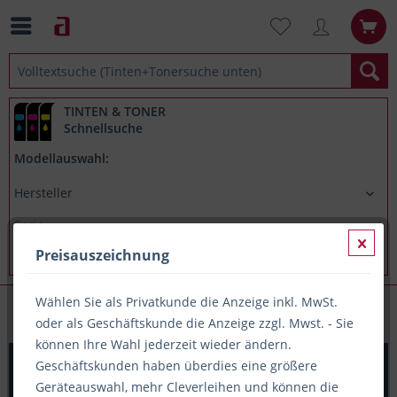
TINTEN & TONER
Schnellsuche
Modellauswahl:
Preisauszeichnung
Wählen Sie als Privatkunde die Anzeige inkl. MwSt.
Papieretiketten (A4-Träger)
oder als Geschäftskunde die Anzeige zzgl. Mwst. - Sie
können Ihre Wahl jederzeit wieder ändern.
PRINTATION Papier-Etiketten (B48,5xH25,4mm) 500xA4 à
Geschäftskunden haben überdies eine größere
44 Eti.
Geräteauswahl, mehr Cleverleihen und können die