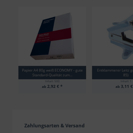
Papier A4 80g weiß ECONOMY - gute
Entklammerer Leitz g
Standard-Qualität zum...
85)
Inhalt
500
Inhalt
1
2,92 € *
3,11 €
ab
ab
Zahlungsarten & Versand