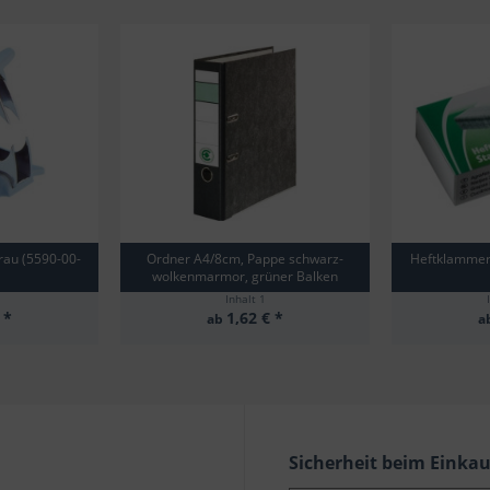
rau (5590-00-
Ordner A4/8cm, Pappe schwarz-
Heftklammern
wolkenmarmor, grüner Balken
Inhalt
1
 *
1,62 € *
ab
a
Sicherheit beim Einka