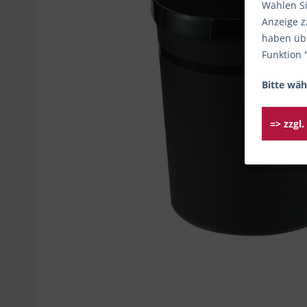
Wählen Si
Anzeige z
haben übe
Funktion 
Bitte wäh
=> zzgl