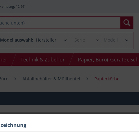
*
xemburg: 12,96
Modellauswahl:
oner
Technik & Zubehör
Papier, Büro(-Geräte), Sc
Büro
Abfallbehälter & Müllbeutel
Papierkörbe
szeichnung
Menge
bis
14