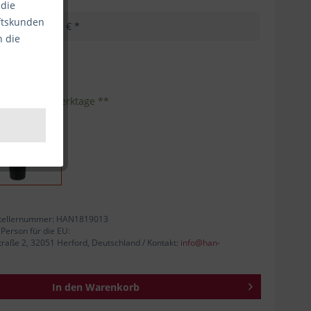
 die
äftskunden
3,34 € *
n die
kosten
nhalt:
1
eferzeit 1-3 Werktage **
tellernummer: HAN1819013
 Person für die EU:
aße 2, 32051 Herford, Deutschland / Kontakt:
info@han-
In den
Warenkorb