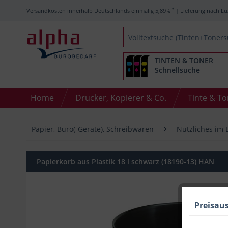
*
Versandkosten innerhalb Deutschlands einmalig 5,89 €
| Lieferung nach Lu
TINTEN & TONER
Schnellsuche
Home
Drucker, Kopierer & Co.
Tinte & T
Papier, Büro(-Geräte), Schreibwaren
Nützliches im 
Papierkorb aus Plastik 18 l schwarz (18190-13) HAN
Preisau