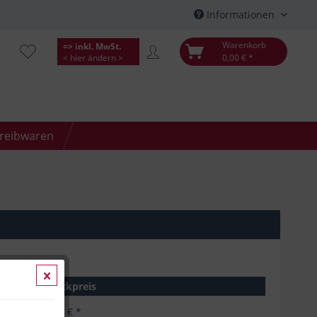
Informationen
Warenkorb
=> inkl. MwSt.
< hier ändern >
0,00 € *
hreibwaren
Stückpreis
3,45 € *