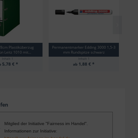
8cm Plastiküberzug
Permanentmarker Edding 3000 1,5-3
Ordn
n Leitz 1010 mit...
mm Rundspitze schwarz
Inhalt
1
Inhalt
1
5,78 € *
1,88 € *
b
ab
ufen
Mitglied der Initiative "Fairness im Handel".
Informationen zur Initiative: