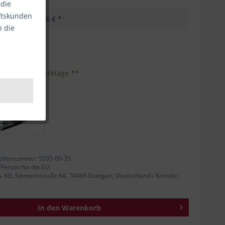
 die
äftskunden
18,96 € *
n die
kosten
nhalt:
1
eferzeit 1-3 Werktage **
ellernummer: 5505-00-35
 Person für die EU:
KG, Siemensstraße 64, 70469 Stuttgart, Deutschland / Kontakt:
In den
Warenkorb