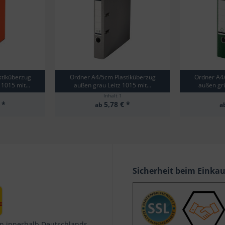
stiküberzug
Ordner A4/5cm Plastiküberzug
Ordner A4/
1015 mit...
außen grau Leitz 1015 mit...
außen grü
Inhalt
1
 *
5,78 € *
ab
a
Sicherheit beim Einka
n innerhalb Deutschlands