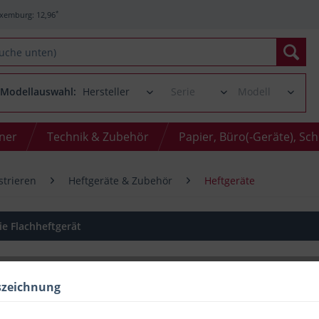
*
xemburg: 12,96
Modellauswahl:
oner
Technik & Zubehör
Papier, Büro(-Geräte), Sc
strieren
Heftgeräte & Zubehör
Heftgeräte
ie Flachheftgerät
szeichnung
Menge
bis
9