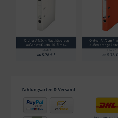
Ordner A4/5cm Plastiküberzug
Ordner A4/5cm Pla
außen weiß Leitz 1015 mit...
außen orange Leitz 
Inhalt
1
Inhalt
1
5,78 € *
5,78 €
ab
ab
Zahlungsarten & Versand
Versandkoste