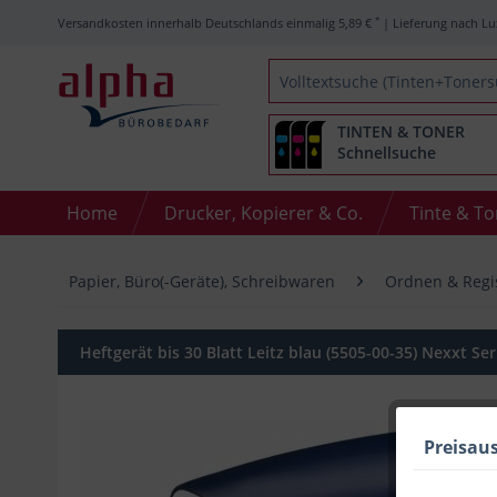
*
Versandkosten innerhalb Deutschlands einmalig 5,89 €
| Lieferung nach Lu
TINTEN & TONER
Schnellsuche
Home
Drucker, Kopierer & Co.
Tinte & T
Papier, Büro(-Geräte), Schreibwaren
Ordnen & Regi
Heftgerät bis 30 Blatt Leitz blau (5505-00-35) Nexxt Ser
Preisau