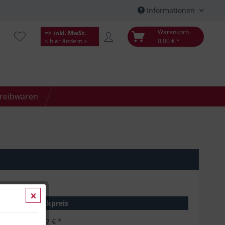
Informationen
Warenkorb
=> inkl. MwSt.
< hier ändern >
0,00 € *
hreibwaren
Stückpreis
19,27 € *