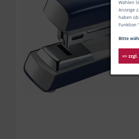
Wählen Si
Anzeige z
haben übe
Funktion 
Bitte wäh
=> zzgl