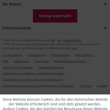
Ihr Konto
Vertrag widerrufen
Informationen
* Alle Preise inkl. Mehrwertsteuer und ggf. zzgl.
Versandkosten
** Gilt für Lieferungen nach Deutschland. Lieferzeiten für andere Länder und
Informationen zur Berechnung des Liefertermins siehe
hier
.
Cookie settings
Sonderposten
Widerrufsrecht
Hilfe / Support
AGB
Datenschutz
Impressum
Barrierefreiheitserklärung
Zahlungsinformationen
Versandkonditionen
Informationen zu Elektro- und Elektronikgeräten
Informationen zur Entsorgung von Altbatterien
Getrennte Ausweisung der Herstellerkosten für Batterien
Über uns
Kontakt
Diese Website benutzt Cookies, die für den technischen Betrieb
der Website erforderlich sind und stets gesetzt werden.
Andere Cookies, die den Komfort bei Benutzung dieser Website