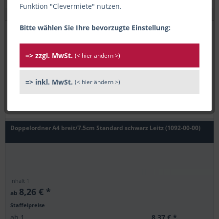
Funktion "Clevermiete" nutzen.
Bitte wählen Sie Ihre bevorzugte Einstellung:
=> zzgl. MwSt.
(< hier ändern >)
=> inkl. MwSt.
(< hier ändern >)
Doppelordner A4 breit/7.5cm Standard schwarz Leitz (1092-00-00)
Inhalt
1
8,26 € *
ab
Staffelpreise
8,37 € *
ab
1