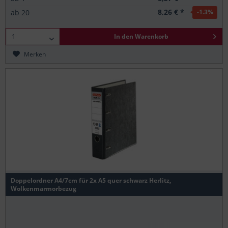
8,26 € *
ab
20
-1.3
%
In den
Warenkorb
Merken
Doppelordner A4/7cm für 2x A5 quer schwarz Herlitz,
Wolkenmarmorbezug