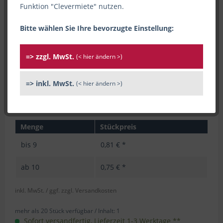
Funktion "Clevermiete" nutzen.
Bitte wählen Sie Ihre bevorzugte Einstellung:
=> zzgl. MwSt.
(< hier ändern >)
=> inkl. MwSt.
(< hier ändern >)
Menge
Stückpreis
bis
9
0,81 € *
ab
10
0,75 € *
inkl. MwSt.
/ ggf. zzgl. Versandkosten
mehr als 20 Stück verfügbar /
Inhalt:
1
Sofort versandfertig, Lieferzeit 1-3 Werktage **