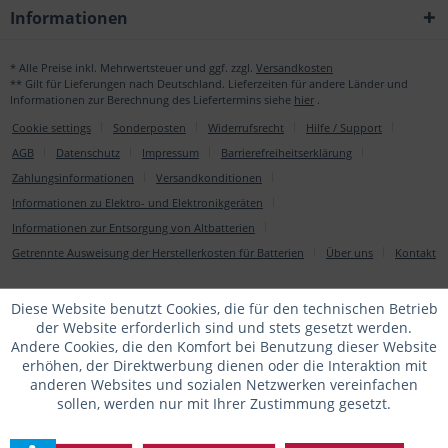
Informationen
* Alle Preise inkl. Mehrwertsteuer und ggf. zzgl.
Versandkosten
** Gilt für Lieferungen nach Deutschland. Lieferzeiten für andere Länder und
Informationen zur Berechnung des Liefertermins siehe
hier
.
Cookie settings
Sonderposten
Widerrufsrecht
Hilfe / Support
AGB
Datenschutz
Impressum
Barrierefreiheitserklärung
Zahlungsinformationen
Versandkonditionen
Informationen zu Elektro- und Elektronikgeräten
Informationen zur Entsorgung von Altbatterien
Getrennte Ausweisung der Herstellerkosten für Batterien
Über uns
Kontakt
Diese Website benutzt Cookies, die für den technischen Betrieb
der Website erforderlich sind und stets gesetzt werden.
Andere Cookies, die den Komfort bei Benutzung dieser Website
erhöhen, der Direktwerbung dienen oder die Interaktion mit
anderen Websites und sozialen Netzwerken vereinfachen
sollen, werden nur mit Ihrer Zustimmung gesetzt.