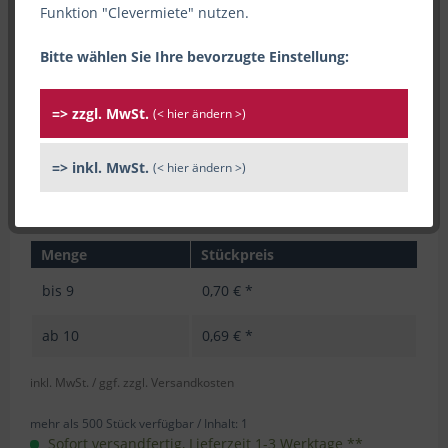
Funktion "Clevermiete" nutzen.
Bitte wählen Sie Ihre bevorzugte Einstellung:
=> zzgl. MwSt.
(< hier ändern >)
=> inkl. MwSt.
(< hier ändern >)
Menge
Stückpreis
bis
9
0,70 € *
ab
10
0,69 € *
inkl. MwSt.
/ ggf. zzgl. Versandkosten
mehr als 500 Stück verfügbar /
Inhalt:
1
Sofort versandfertig, Lieferzeit 1-3 Werktage **