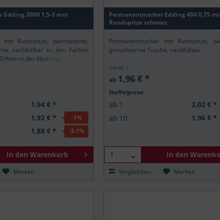
 Edding 3000 1,5-3 mm
Permanentmarker Edding 404 0,75 m
Rundspitze schwarz
 mit Rundspitze, permanente,
Permanentmarker mit Rundspitze, pe
he nachfüllbar in den Farben
geruchsarme Tusche, nachfüllbar
 Ziffern in der Klammer)
Inhalt
1
1,96 € *
ab
Staffelpreise
1,94 € *
2,02 € *
ab
1
1,92 € *
1,96 € *
-1
%
ab
10
1,88 € *
-3.1
%
In den
Warenkorb
In den
Warenko
Merken
Vergleichen
Merken