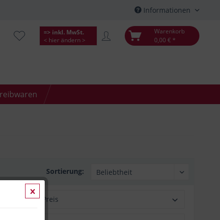
Informationen
Warenkorb
=> inkl. MwSt.
< hier ändern >
0,00 € *
hreibwaren
Sortierung:
Preis