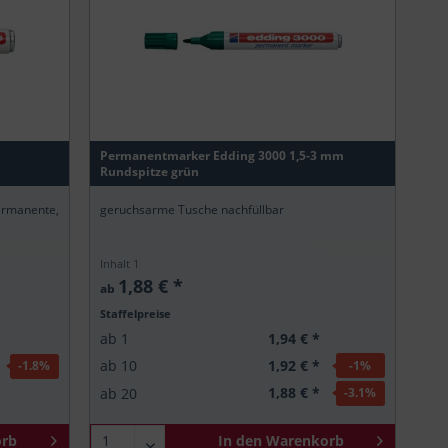
Permanentmarker Edding 3000 1,5-3 mm
Rundspitze grün
rmanente,
geruchsarme Tusche nachfüllbar
Inhalt
1
1,88 € *
ab
Staffelpreise
1,94 € *
ab
1
1,92 € *
ab
10
-1
%
-1.8
%
1,88 € *
ab
20
-3.1
%
rb
In den
Warenkorb