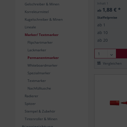
Inhalt
1
Gelschreiber & Minen
1,88 € *
ab
Korrekturmittel
Staffelpreise
Kugelschreiber & Minen
ab
1
Lineale
ab
10
Marker/ Textmarker
ab
20
Flipchartmarker
Lackmarker
Permanentmarker
Vergleichen
Whiteboardmarker
Spezialmarker
Textmarker
Nachfülltusche
Radierer
Spitzer
Stempel & Zubehör
Tintenroller & Minen
Büroeinrichtung