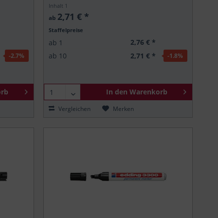
Inhalt
1
2,71 € *
ab
Staffelpreise
2,76 € *
ab
1
2,71 € *
ab
10
-2.7
%
-1.8
%
rb
In den
Warenkorb
Vergleichen
Merken