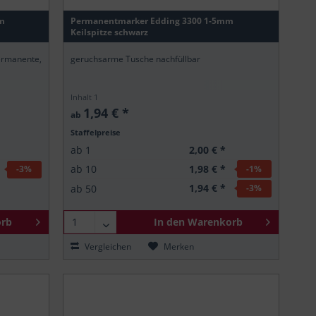
m
Permanentmarker Edding 3300 1-5mm
Keilspitze schwarz
rmanente,
geruchsarme Tusche nachfüllbar
Inhalt
1
1,94 € *
ab
Staffelpreise
2,00 € *
ab
1
1,98 € *
ab
10
-1
%
-3
%
1,94 € *
ab
50
-3
%
rb
In den
Warenkorb
Vergleichen
Merken