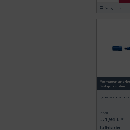
Vergleichen
Permanentmarke
Keilspitze blau
geruchsarme Tusch
Inhalt
1
1,94 € *
ab
Staffelpreise