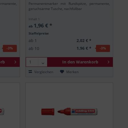
rmanente,
Permanentmarker mit Rundspitze, permanente,
geruchsarme Tusche, nachfüllbar
Inhalt
1
1,96 € *
ab
Staffelpreise
2,02 € *
ab
1
1,96 € *
ab
10
-3
%
-3
%
rb
In den
Warenkorb
Vergleichen
Merken