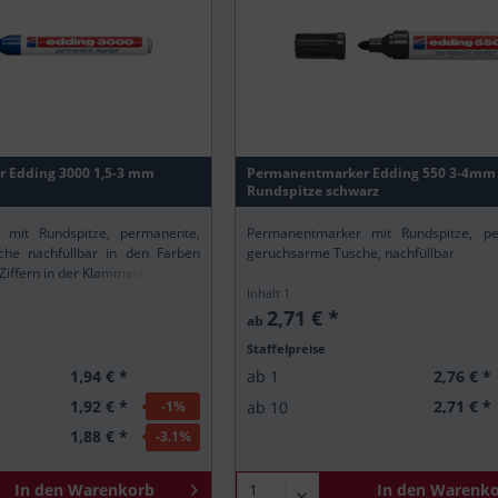
 Edding 3000 1,5-3 mm
Permanentmarker Edding 550 3-4mm
Rundspitze schwarz
 mit Rundspitze, permanente,
Permanentmarker mit Rundspitze, pe
he nachfüllbar in den Farben
geruchsarme Tusche, nachfüllbar
 Ziffern in der Klammer)
Inhalt
1
2,71 € *
ab
Staffelpreise
1,94 € *
2,76 € *
ab
1
1,92 € *
2,71 € *
-1
%
ab
10
1,88 € *
-3.1
%
In den
Warenkorb
In den
Warenko