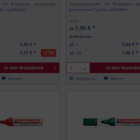
 mit Rundspitze, permanente,
Permanentmarker mit Rundspitze, pe
e, nachfüllbar
geruchsarme Tusche, nachfüllbar
Inhalt
1
1,96 € *
ab
Staffelpreise
1,82 € *
2,02 € *
ab
1
1,77 € *
1,96 € *
ab
10
-2.7
%
In den
Warenkorb
In den
Warenko
Merken
Vergleichen
Merken