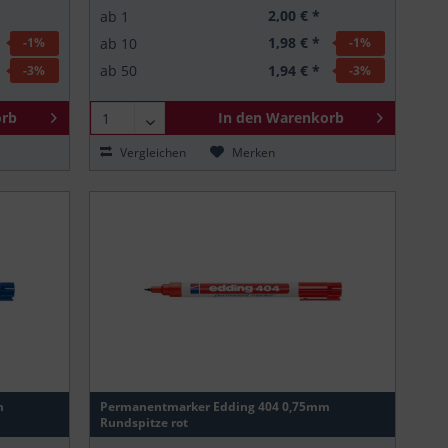
2,00 € *
ab
1
1,98 € *
ab
10
-1
%
-1
%
1,94 € *
ab
50
-3
%
-3
%
rb
In den
Warenkorb
Vergleichen
Merken
m
Permanentmarker Edding 404 0,75mm
Rundspitze rot