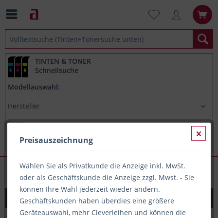
TINTEN & TONER
Schnellsuche
Modellauswahl:
Preisauszeichnung
Wählen Sie als Privatkunde die Anzeige inkl. MwSt.
Sonstiges
oder als Geschäftskunde die Anzeige zzgl. Mwst. - Sie
können Ihre Wahl jederzeit wieder ändern.
TAE Anschlusskabel, N-kodiert - deutsche Belegung, 3m
Geschäftskunden haben überdies eine größere
Geräteauswahl, mehr Cleverleihen und können die