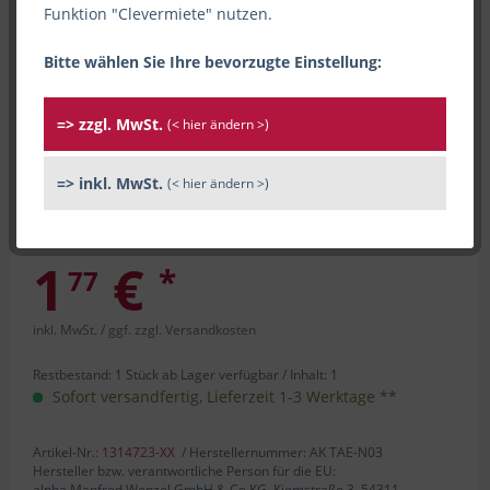
Funktion "Clevermiete" nutzen.
Bitte wählen Sie Ihre bevorzugte Einstellung:
=> zzgl. MwSt.
(< hier ändern >)
=> inkl. MwSt.
(< hier ändern >)
1
€
*
77
inkl. MwSt.
/ ggf. zzgl. Versandkosten
Restbestand: 1 Stück ab Lager verfügbar /
Inhalt:
1
Sofort versandfertig, Lieferzeit 1-3 Werktage **
Artikel-Nr.:
1314723-XX
/ Herstellernummer: AK TAE-N03
Hersteller bzw. verantwortliche Person für die EU:
alpha Manfred Wenzel GmbH & Co.KG, Kiemstraße 3, 54311