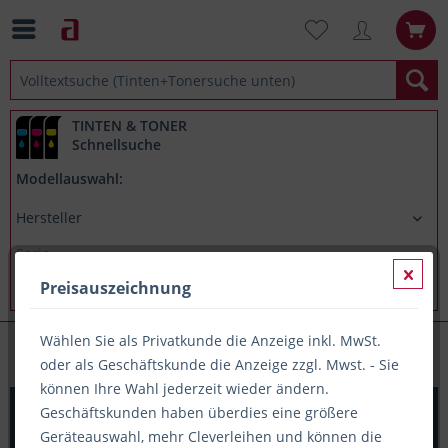
TINTEN & TONER
Schnellsuche
Modellauswahl:
Preisauszeichnung
Wählen Sie als Privatkunde die Anzeige inkl. MwSt.
Laminiertaschen
oder als Geschäftskunde die Anzeige zzgl. Mwst. - Sie
können Ihre Wahl jederzeit wieder ändern.
100x Laminierfolie (90x60mm), 2x 125my, PRINTATION -
Geschäftskunden haben überdies eine größere
Qualität preiswert
Geräteauswahl, mehr Cleverleihen und können die