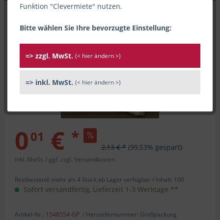
Funktion "Clevermiete" nutzen.
Bitte wählen Sie Ihre bevorzugte Einstellung:
=> zzgl. MwSt.
(< hier ändern >)
=> inkl. MwSt.
(< hier ändern >)
0
€
*
01
2,13 € *
(99,53% gespart)
inkl. MwSt.
/ ggf. zzgl. Versandkosten
Restbestand: mehr als 4 Stück ab Lager verfügbar /
Inhalt:
100
Sofort versandfertig, Lieferzeit 1-3 Werktage **
Artikel-Nr.:
1548554-GP
/ Herstellernummer: Großpackung