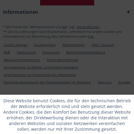
Informationen
* Alle Preise inkl. Mehrwertsteuer und ggf. zzgl.
Versandkosten
** Gilt für Lieferungen nach Deutschland. Lieferzeiten für andere Länder und
Informationen zur Berechnung des Liefertermins siehe
hier
.
Cookie settings
Sonderposten
Widerrufsrecht
Hilfe / Support
AGB
Datenschutz
Impressum
Barrierefreiheitserklärung
Zahlungsinformationen
Versandkonditionen
Informationen zu Elektro- und Elektronikgeräten
Informationen zur Entsorgung von Altbatterien
Getrennte Ausweisung der Herstellerkosten für Batterien
Über uns
Kontakt
Diese Website benutzt Cookies, die für den technischen Betrieb
der Website erforderlich sind und stets gesetzt werden.
Andere Cookies, die den Komfort bei Benutzung dieser Website
erhöhen, der Direktwerbung dienen oder die Interaktion mit
anderen Websites und sozialen Netzwerken vereinfachen
sollen, werden nur mit Ihrer Zustimmung gesetzt.