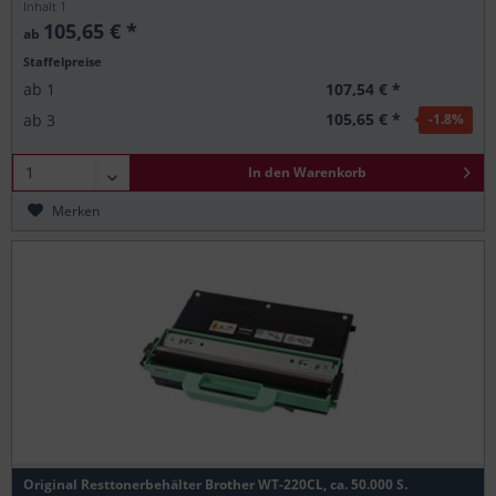
Inhalt
1
105,65 € *
ab
Staffelpreise
107,54 € *
ab
1
105,65 € *
ab
3
-1.8
%
In den
Warenkorb
Merken
Original Resttonerbehälter Brother WT-220CL, ca. 50.000 S.