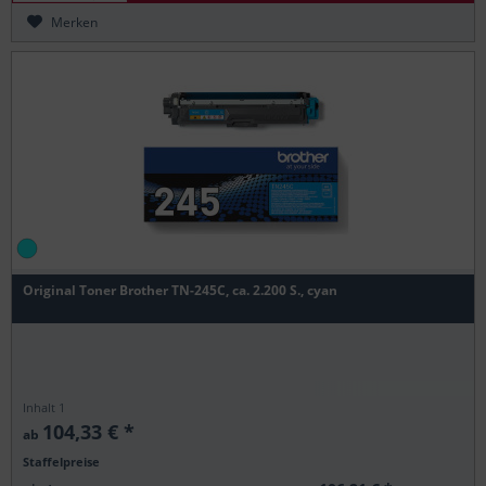
Merken
Original Toner Brother TN-245C, ca. 2.200 S., cyan
Inhalt
1
104,33 € *
ab
Staffelpreise