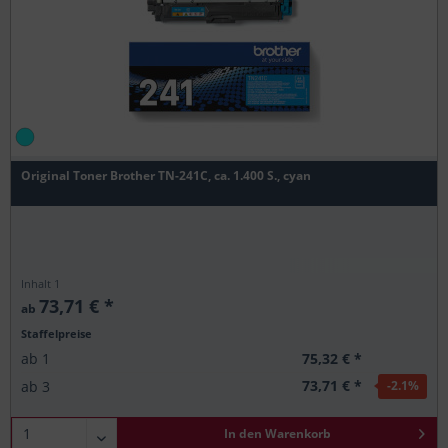
Original Toner Brother TN-241C, ca. 1.400 S., cyan
Inhalt
1
73,71 € *
ab
Staffelpreise
75,32 € *
ab
1
73,71 € *
ab
3
-2.1
%
In den
Warenkorb