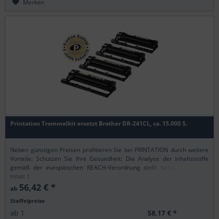
Merken
Printation Trommelkit ersetzt Brother DR-241CL, ca. 15.000 S.
Neben günstigen Preisen profitieren Sie bei PRINTATION durch weitere
Vorteile: Schützen Sie Ihre Gesundheit: Die Analyse der Inhaltsstoffe
gemäß der europäischen REACH-Verordnung stellt sicher, dass alle
Printation-Produkte nur...
Inhalt
1
56,42 € *
ab
Staffelpreise
58,17 € *
ab
1