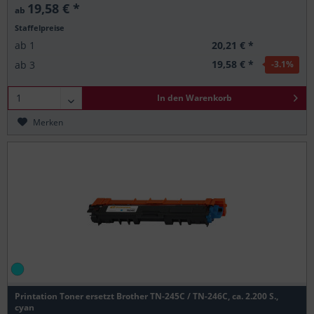
19,58 € *
ab
Staffelpreise
20,21 € *
ab
1
19,58 € *
ab
3
-3.1
%
In den
Warenkorb
Merken
Printation Toner ersetzt Brother TN-245C / TN-246C, ca. 2.200 S.,
cyan