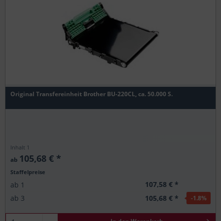
Original Transfereinheit Brother BU-220CL, ca. 50.000 S.
Inhalt
1
105,68 € *
ab
Staffelpreise
107,58 € *
ab
1
105,68 € *
ab
3
-1.8
%