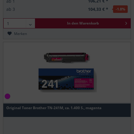
106,21 € *
ab
1
104,33 € *
ab
3
-1.8
%
In den
Warenkorb
Merken
Original Toner Brother TN-241M, ca. 1.400 S., magenta