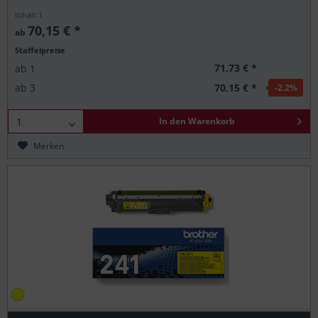
Inhalt
1
70,15 € *
ab
Staffelpreise
71,73 € *
ab
1
70,15 € *
ab
3
-2.2
%
In den
Warenkorb
Merken