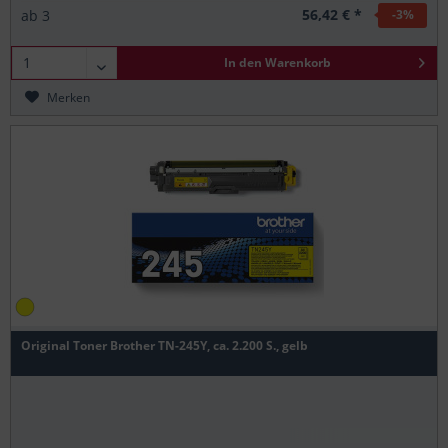
56,42 € *
ab
3
-3
%
In den
Warenkorb
Merken
Original Toner Brother TN-245Y, ca. 2.200 S., gelb