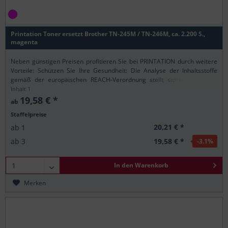
Printation Toner ersetzt Brother TN-245M / TN-246M, ca. 2.200 S.,
magenta
Neben günstigen Preisen profitieren Sie bei PRINTATION durch weitere
Vorteile: Schützen Sie Ihre Gesundheit: Die Analyse der Inhaltsstoffe
gemäß der europäischen REACH-Verordnung stellt sicher, dass alle
Printation-Produkte nur...
Inhalt
1
19,58 € *
ab
Staffelpreise
20,21 € *
ab
1
19,58 € *
ab
3
-3.1
%
In den
Warenkorb
Merken