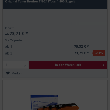
Original Toner Brother TN-241Y, ca. 1.400 S., gelb
Inhalt
1
73,71 € *
ab
Staffelpreise
75,32 € *
ab
1
73,71 € *
ab
3
-2.1
%
In den
Warenkorb
Merken