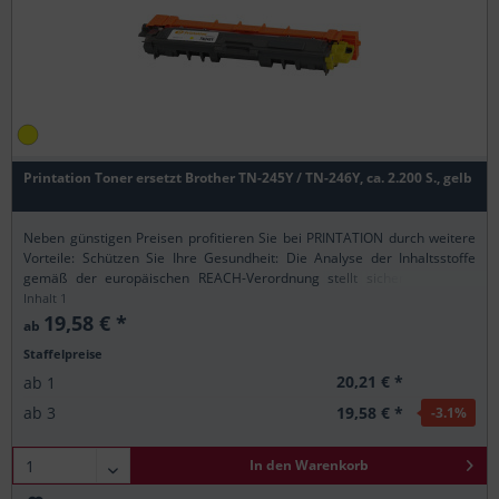
Printation Toner ersetzt Brother TN-245Y / TN-246Y, ca. 2.200 S., gelb
Neben günstigen Preisen profitieren Sie bei PRINTATION durch weitere
Vorteile: Schützen Sie Ihre Gesundheit: Die Analyse der Inhaltsstoffe
gemäß der europäischen REACH-Verordnung stellt sicher, dass alle
Printation-Produkte nur...
Inhalt
1
19,58 € *
ab
Staffelpreise
20,21 € *
ab
1
19,58 € *
ab
3
-3.1
%
In den
Warenkorb