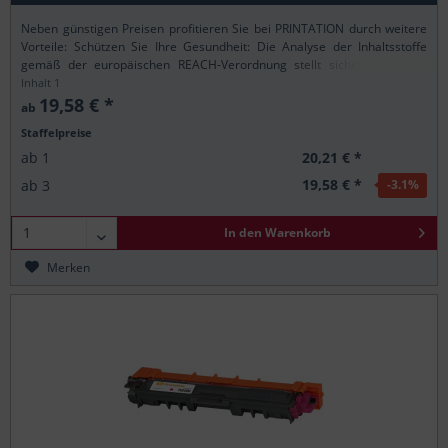
Neben günstigen Preisen profitieren Sie bei PRINTATION durch weitere
Vorteile: Schützen Sie Ihre Gesundheit: Die Analyse der Inhaltsstoffe
gemäß der europäischen REACH-Verordnung stellt sicher, dass alle
Printation-Produkte nur...
Inhalt
1
19,58 € *
ab
Staffelpreise
20,21 € *
ab
1
19,58 € *
ab
3
-3.1
%
In den
Warenkorb
Merken