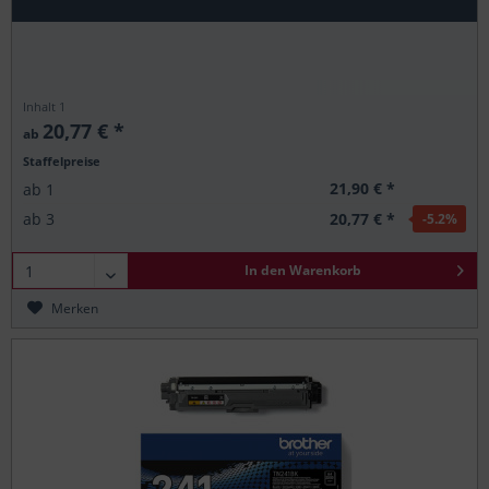
Inhalt
1
20,77 € *
ab
Staffelpreise
21,90 € *
ab
1
20,77 € *
ab
3
-5.2
%
In den
Warenkorb
Merken