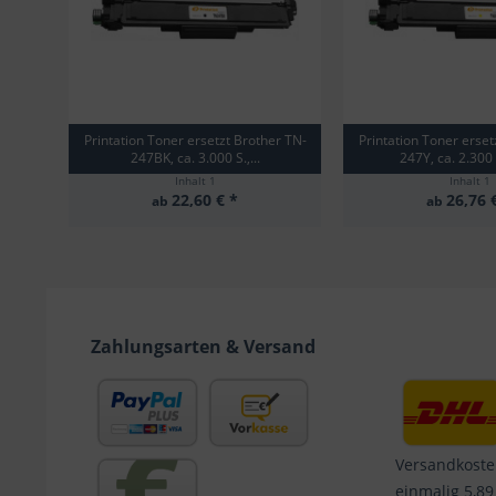
Printation Toner ersetzt Brother TN-
Printation Toner erset
247BK, ca. 3.000 S.,...
247Y, ca. 2.300 
Inhalt
1
Inhalt
1
22,60 € *
26,76 
ab
ab
Zahlungsarten & Versand
Versandkoste
einmalig 5,89