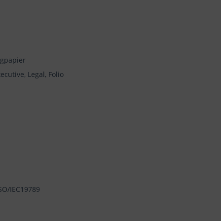
ngpapier
ecutive, Legal, Folio
 ISO/IEC19789