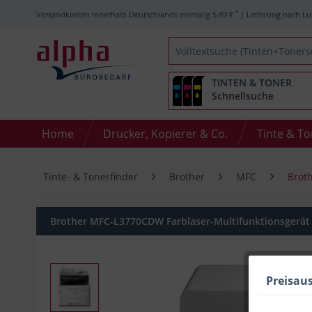
*
Versandkosten innerhalb Deutschlands einmalig 5,89 €
| Lieferung nach Lu
TINTEN & TONER
Schnellsuche
Home
Drucker, Kopierer & Co.
Tinte & T
Tinte- & Tonerfinder
Brother
MFC
Brot
Brother MFC-L3770CDW Farblaser-Multifunktionsgerät 
Preisau