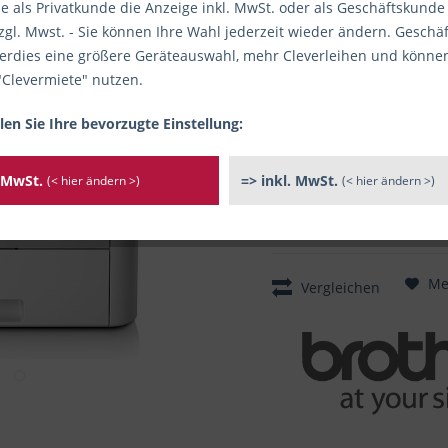
e als Privatkunde die Anzeige inkl. MwSt. oder als Geschäftskunde
zgl. Mwst. - Sie können Ihre Wahl jederzeit wieder ändern. Gesch
Restbestand: mehr als 8 Stück 
Sofort versandfertig, Li
rdies eine größere Geräteauswahl, mehr Cleverleihen und könne
"Clevermiete" nutzen.
Artikel-Nr.:
1586043-N1
/ Hers
Hersteller bzw. verantwortliche
len Sie Ihre bevorzugte Einstellung:
Brother International GmbH, Ko
riedla@brother.de
. MwSt.
=> inkl. MwSt.
(< hier ändern >)
(< hier ändern >)
Me
Vergleichen