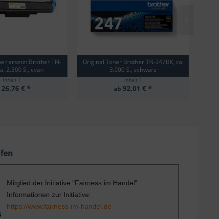
ner ersetzt Brother TN-
Original Toner Brother TN-247BK, ca.
Orig
a. 2.300 S., cyan
3.000 S., schwarz
Inhalt
1
Inhalt
1
26,76 € *
92,01 € *
b
ab
ufen
Mitglied der Initiative "Fairness im Handel".
Informationen zur Initiative:
https://www.fairness-im-handel.de