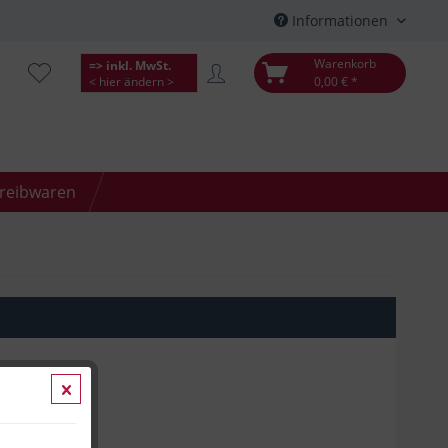
Informationen
Warenkorb
=> inkl. MwSt.
< hier ändern >
0,00 € *
hreibwaren
*
kosten