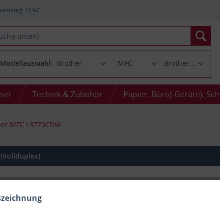
*
xemburg: 12,96
Modellauswahl:
oner
Technik & Zubehör
Papier, Büro(-Geräte), Sc
her MFC L3770CDW
(Vollduplex)
868
€
69
szeichnung
inkl. MwSt.
/ ggf. zzgl. Versand