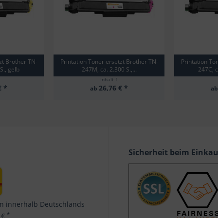
zt Brother TN-
Printation Toner ersetzt Brother TN-
Printation To
S., gelb
247M, ca. 2.300 S.,...
247C, c
Inhalt
1
€ *
26,76 € *
ab
a
Sicherheit beim Einka
n innerhalb Deutschlands
*
 €