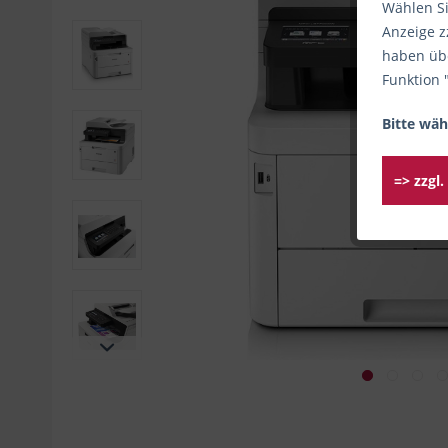
Wählen Si
Anzeige z
haben übe
Funktion 
Bitte wäh
=> zzgl