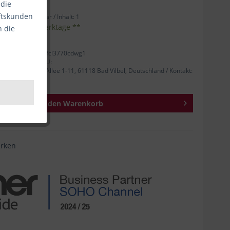
 die
äftskunden
ab Lager verfügbar /
Inhalt:
1
eferzeit 1-3 Werktage **
n die
tellernummer: mfcl3770cdwg1
 Person für die EU:
nrad-Adenauer-Allee 1-11, 61118 Bad Vilbel, Deutschland / Kontakt:
In den
Warenkorb
rken