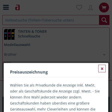
TINTEN & TONER
Schnellsuche
Modellauswahl:
Preisauszeichnung
Wählen Sie als Privatkunde die Anzeige inkl. MwSt.
Brother DCP L3550CDW
oder als Geschäftskunde die Anzeige zzgl. Mwst. - Sie
können Ihre Wahl jederzeit wieder ändern.
Printation Toner ersetzt Brother TN-247Y, ca. 2.300 S.,
Geschäftskunden haben überdies eine größere
gelb
Geräteauswahl, mehr Cleverleihen und können die