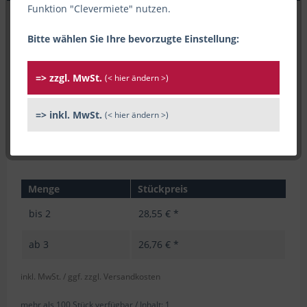
Funktion "Clevermiete" nutzen.
Bitte wählen Sie Ihre bevorzugte Einstellung:
=> zzgl. MwSt.
(< hier ändern >)
=> inkl. MwSt.
(< hier ändern >)
Menge
Stückpreis
bis
2
28,55 € *
ab
3
26,76 € *
inkl. MwSt.
/ ggf. zzgl. Versandkosten
mehr als 100 Stück verfügbar /
Inhalt:
1