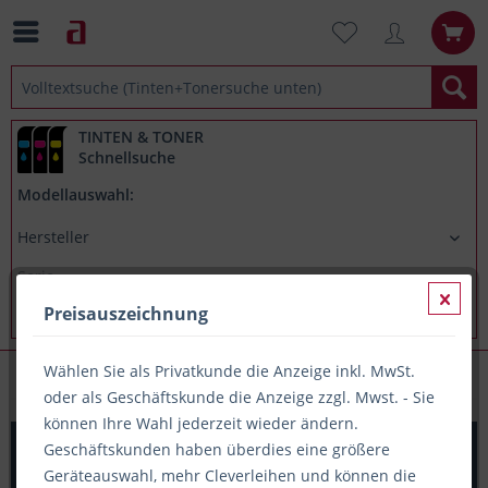
TINTEN & TONER
Schnellsuche
Modellauswahl:
Preisauszeichnung
Wählen Sie als Privatkunde die Anzeige inkl. MwSt.
Drucker, Kopierer & Co.
oder als Geschäftskunde die Anzeige zzgl. Mwst. - Sie
können Ihre Wahl jederzeit wieder ändern.
Brother MFC-L8900CDW Farblaser-Multifunktionsgerät
Geschäftskunden haben überdies eine größere
Vollduplex
Geräteauswahl, mehr Cleverleihen und können die