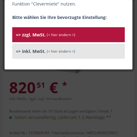
Funktion "Clevermiete" nutzen.
Bitte wählen Sie Ihre bevorzugte Einstellung:
=> zzgl. MwSt.
(< hier ändern >)
=> inkl. MwSt.
(< hier ändern >)
820
€
*
51
inkl. MwSt.
/ ggf. zzgl. Versandkosten
Restbestand: mehr als 10 Stück ab Lager verfügbar /
Inhalt:
1
Sofort versandfertig, Lieferzeit 1-3 Werktage **
Artikel-Nr.:
1578069-N1
/ Herstellernummer: MFCL8900CDWG1