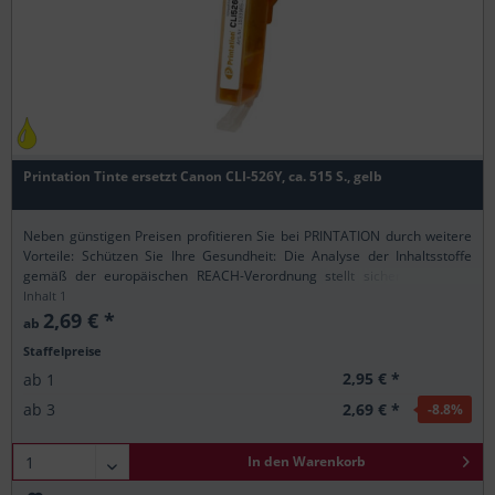
Printation Tinte ersetzt Canon CLI-526Y, ca. 515 S., gelb
Neben günstigen Preisen profitieren Sie bei PRINTATION durch weitere
Vorteile: Schützen Sie Ihre Gesundheit: Die Analyse der Inhaltsstoffe
gemäß der europäischen REACH-Verordnung stellt sicher, dass alle
Printation-Produkte nur...
Inhalt
1
2,69 € *
ab
Staffelpreise
2,95 € *
ab
1
2,69 € *
ab
3
-8.8
%
In den
Warenkorb