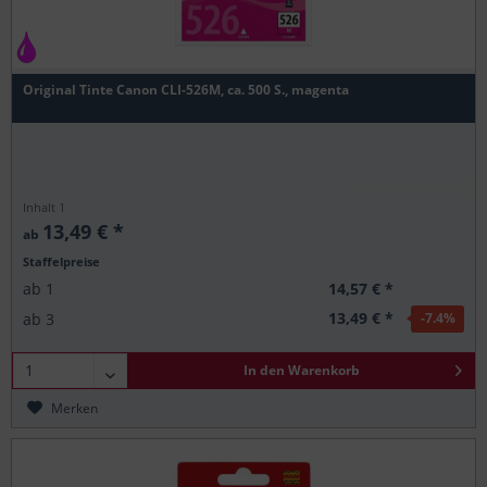
Original Tinte Canon CLI-526M, ca. 500 S., magenta
Inhalt
1
13,49 € *
ab
Staffelpreise
14,57 € *
ab
1
13,49 € *
ab
3
-7.4
%
In den
Warenkorb
Merken