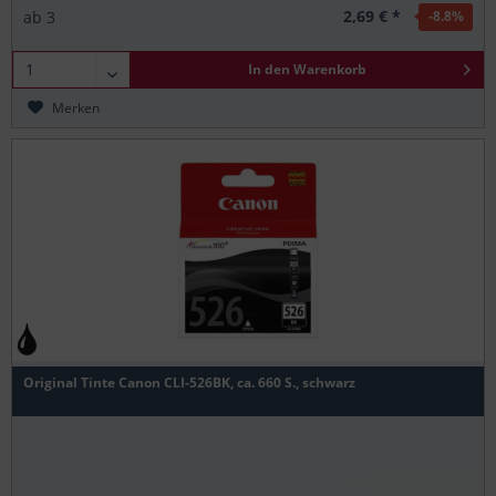
2,69 € *
ab
3
-8.8
%
In den
Warenkorb
Merken
Original Tinte Canon CLI-526BK, ca. 660 S., schwarz