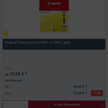
Original Tinte Canon CLI-526Y, ca. 515 S., gelb
Inhalt
1
13,58 € *
ab
Staffelpreise
14,65 € *
ab
1
13,58 € *
ab
3
-7.3
%
In den
Warenkorb