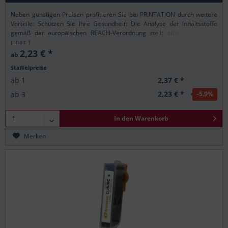
Neben günstigen Preisen profitieren Sie bei PRINTATION durch weitere
Vorteile: Schützen Sie Ihre Gesundheit: Die Analyse der Inhaltsstoffe
gemäß der europäischen REACH-Verordnung stellt sicher, dass alle
Printation-Produkte nur...
Inhalt
1
2,23 € *
ab
Staffelpreise
2,37 € *
ab
1
2,23 € *
ab
3
-5.9
%
In den
Warenkorb
Merken