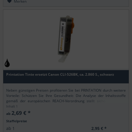
Merken
Printation Tinte ersetzt Canon CLI-526BK, ca. 2.860 S., schwarz
Neben günstigen Preisen profitieren Sie bei PRINTATION durch weitere
Vorteile: Schützen Sie Ihre Gesundheit: Die Analyse der Inhaltsstoffe
gemäß der europäischen REACH-Verordnung stellt sicher, dass alle
Printation-Produkte nur...
Inhalt
1
2,69 € *
ab
Staffelpreise
2,95 € *
ab
1