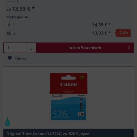
Inhalt
1
13,33 € *
ab
Staffelpreise
14,39 € *
ab
1
13,33 € *
ab
3
-7.4
%
In den
Warenkorb
Merken
Original Tinte Canon CLI-526C, ca. 520 S., cyan