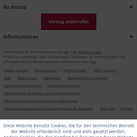
Ihr Konto
Vertrag widerrufen
Informationen
* Alle Preise inkl. Mehrwertsteuer und ggf. zzgl.
Versandkosten
** Gilt für Lieferungen nach Deutschland. Lieferzeiten für andere Länder und
Informationen zur Berechnung des Liefertermins siehe
hier
.
Cookie settings
Sonderposten
Widerrufsrecht
Hilfe / Support
AGB
Datenschutz
Impressum
Barrierefreiheitserklärung
Zahlungsinformationen
Versandkonditionen
Informationen zu Elektro- und Elektronikgeräten
Informationen zur Entsorgung von Altbatterien
Getrennte Ausweisung der Herstellerkosten für Batterien
Über uns
Kontakt
Diese Website benutzt Cookies, die für den technischen Betrieb
der Website erforderlich sind und stets gesetzt werden.