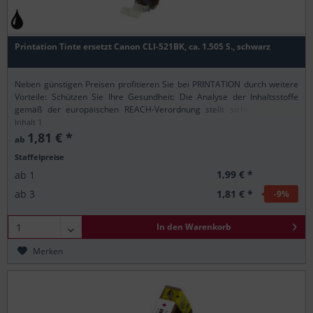
Printation Tinte ersetzt Canon CLI-521BK, ca. 1.505 S., schwarz
Neben günstigen Preisen profitieren Sie bei PRINTATION durch weitere
Vorteile: Schützen Sie Ihre Gesundheit: Die Analyse der Inhaltsstoffe
gemäß der europäischen REACH-Verordnung stellt sicher, dass alle
Printation-Produkte nur...
Inhalt
1
1,81 € *
ab
Staffelpreise
1,99 € *
ab
1
1,81 € *
ab
3
-9
%
In den
Warenkorb
Merken