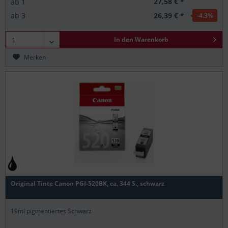
27,58 € *
ab
1
26,39 € *
ab
3
-4.3
%
In den
Warenkorb
Merken
Original Tinte Canon PGI-520BK, ca. 344 S., schwarz
19ml pigmentiertes Schwarz