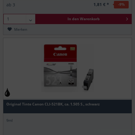
1,81 € *
ab
3
-9
%
In den
Warenkorb
Merken
Original Tinte Canon CLI-521BK, ca. 1.505 S., schwarz
9ml