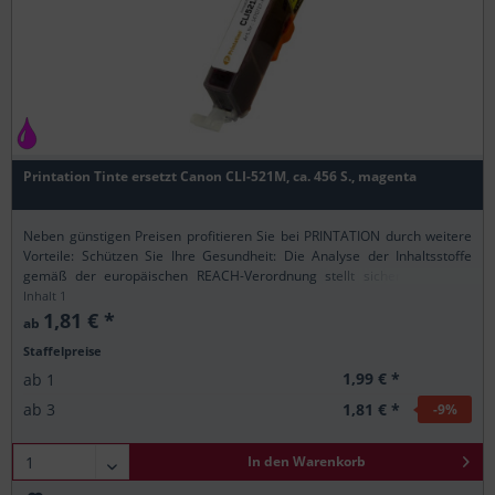
Printation Tinte ersetzt Canon CLI-521M, ca. 456 S., magenta
Neben günstigen Preisen profitieren Sie bei PRINTATION durch weitere
Vorteile: Schützen Sie Ihre Gesundheit: Die Analyse der Inhaltsstoffe
gemäß der europäischen REACH-Verordnung stellt sicher, dass alle
Printation-Produkte nur...
Inhalt
1
1,81 € *
ab
Staffelpreise
1,99 € *
ab
1
1,81 € *
ab
3
-9
%
In den
Warenkorb