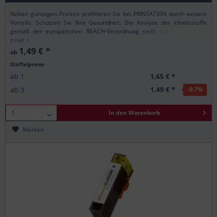
Neben günstigen Preisen profitieren Sie bei PRINTATION durch weitere
Vorteile: Schützen Sie Ihre Gesundheit: Die Analyse der Inhaltsstoffe
gemäß der europäischen REACH-Verordnung stellt sicher, dass alle
Printation-Produkte nur...
Inhalt
1
1,49 € *
ab
Staffelpreise
1,65 € *
ab
1
1,49 € *
ab
3
-9.7
%
In den
Warenkorb
Merken