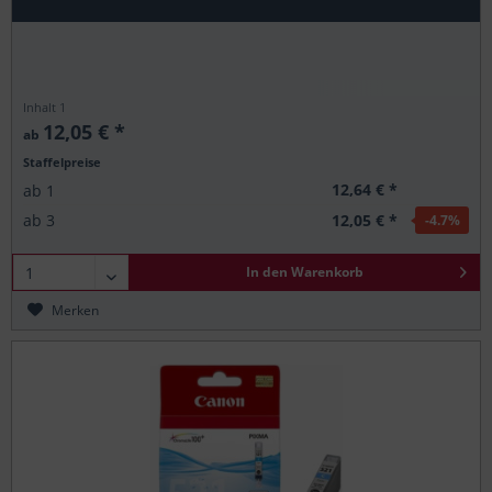
Inhalt
1
12,05 € *
ab
Staffelpreise
12,64 € *
ab
1
12,05 € *
ab
3
-4.7
%
In den
Warenkorb
Merken