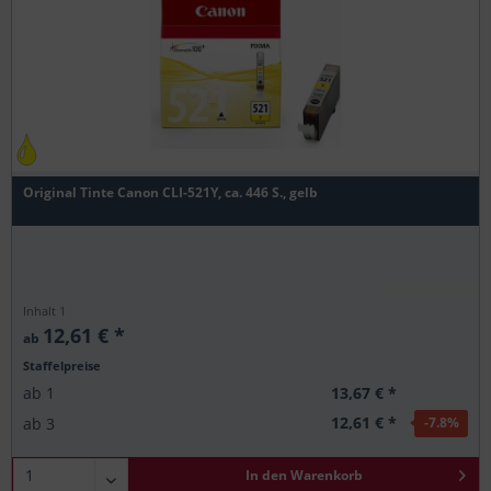
Original Tinte Canon CLI-521Y, ca. 446 S., gelb
Inhalt
1
12,61 € *
ab
Staffelpreise
13,67 € *
ab
1
12,61 € *
ab
3
-7.8
%
In den
Warenkorb