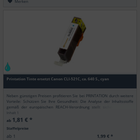
Merken
Printation Tinte ersetzt Canon CLI-521C, ca. 640 S., cyan
Neben günstigen Preisen profitieren Sie bei PRINTATION durch weitere
Vorteile: Schützen Sie Ihre Gesundheit: Die Analyse der Inhaltsstoffe
gemäß der europäischen REACH-Verordnung stellt sicher, dass alle
Printation-Produkte nur...
Inhalt
1
1,81 € *
ab
Staffelpreise
1,99 € *
ab
1