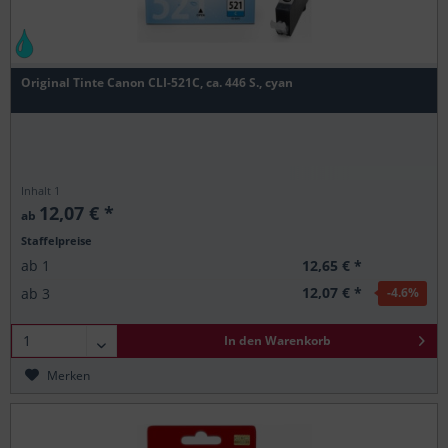
Original Tinte Canon CLI-521C, ca. 446 S., cyan
Inhalt
1
12,07 € *
ab
Staffelpreise
12,65 € *
ab
1
12,07 € *
ab
3
-4.6
%
In den
Warenkorb
Merken