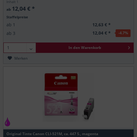
Inhalt
1
12,04 € *
ab
Staffelpreise
12,63 € *
ab
1
12,04 € *
ab
3
-4.7
%
In den
Warenkorb
Merken
Original Tinte Canon CLI-521M, ca. 447 S., magenta