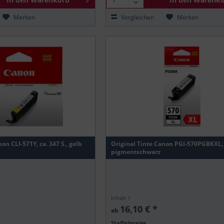
Merken
Vergleichen
Merken
on CLI-571Y, ca. 347 S., gelb
Original Tinte Canon PGI-570PGBKXL, c
pigmentschwarz
Inhalt
1
16,10 € *
ab
Staffelpreise