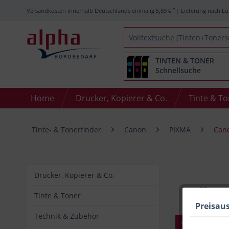
*
Versandkosten innerhalb Deutschlands einmalig 5,89 €
| Lieferung nach Lu
TINTEN & TONER
Schnellsuche
Home
Drucker, Kopierer & Co.
Tinte & T
Tinte- & Tonerfinder
Canon
PIXMA
Can
Drucker, Kopierer & Co.
Alle 
Tinte & Toner
Preisau
Technik & Zubehör
Basis-Filte