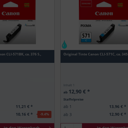
on CLI-571BK, ca. 376 S.,
Original Tinte Canon CLI-571C, ca. 345 
Inhalt
1
12,90 € *
ab
Staffelpreise
11,21 € *
13,96 € *
ab
1
10,16 € *
12,90 € *
ab
3
-9.4
%
In den
Warenkorb
In den
Warenko