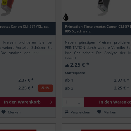
 PIXMA TS8053
 PIXMA TS9050
 PIXMA TS9055
ersetzt Canon CLI-571YXL, ca.
Printation Tinte ersetzt Canon CLI-57
895 S., schwarz
 Preisen profitieren Sie bei
Neben günstigen Preisen profitiere
weitere Vorteile: Schützen Sie
PRINTATION durch weitere Vorteile: Sc
 Die Analyse der Inhaltsstoffe
Ihre Gesundheit: Die Analyse der Inh
ischen REACH-Verordnung stellt
gemäß der europäischen REACH-Verordn
Inhalt
1
rintation-Produkte nur...
sicher, dass alle Printation-Produkte nur..
2,25 € *
ab
Staffelpreise
2,37 € *
2,37 € *
ab
1
2,25 € *
2,25 € *
ab
3
-5.1
%
In den
Warenkorb
In den
Warenko
Merken
Vergleichen
Merken