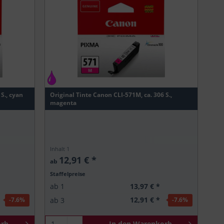
S., cyan
Original Tinte Canon CLI-571M, ca. 306 S.,
magenta
Inhalt
1
12,91 € *
ab
Staffelpreise
13,97 € *
ab
1
12,91 € *
ab
3
-7.6
%
-7.6
%
rb
In den
Warenkorb