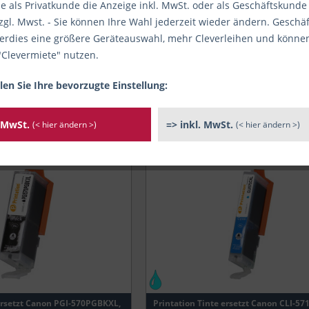
e als Privatkunde die Anzeige inkl. MwSt. oder als Geschäftskunde
zgl. Mwst. - Sie können Ihre Wahl jederzeit wieder ändern. Gesch
ieferbar
Hersteller
rdies eine größere Geräteauswahl, mehr Cleverleihen und könne
"Clevermiete" nutzen.
Canon
Artikelzustand
Printation
len Sie Ihre bevorzugte Einstellung:
Neu
er
. MwSt.
=> inkl. MwSt.
(< hier ändern >)
(< hier ändern >)
 Alternativen
Art des Verbrauchsmaterials
al
Tinte
r
Kapazität in Seiten
tion
 PIXMA MG5750
300
 PIXMA MG5751
306
 PIXMA MG5752
336
 PIXMA MG5753
345
 ersetzt Canon PGI-570PGBKXL,
Printation Tinte ersetzt Canon CLI-571