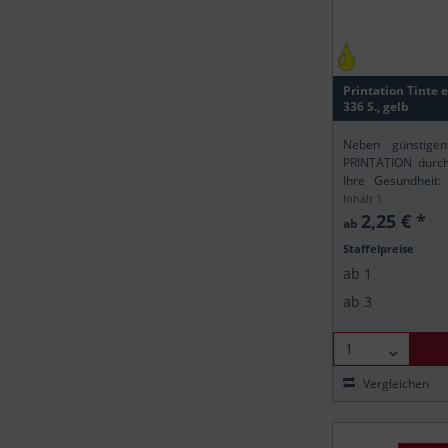
Canon
Canon
Canon
Printation Tinte 
336 S., gelb
Neben günstigen
PRINTATION durch 
Ihre Gesundheit:
gemäß der europä
Inhalt
1
sicher, dass alle P
2,25 € *
ab
Staffelpreise
ab
1
ab
3
Vergleichen