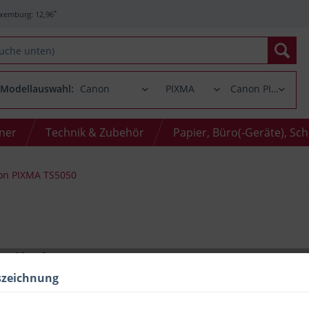
*
xemburg: 12,96
Modellauswahl:
oner
Technik & Zubehör
Papier, Büro(-Geräte), Sc
on PIXMA TS5050
Artikel zu Canon PIXMA TS5050
szeichnung
r