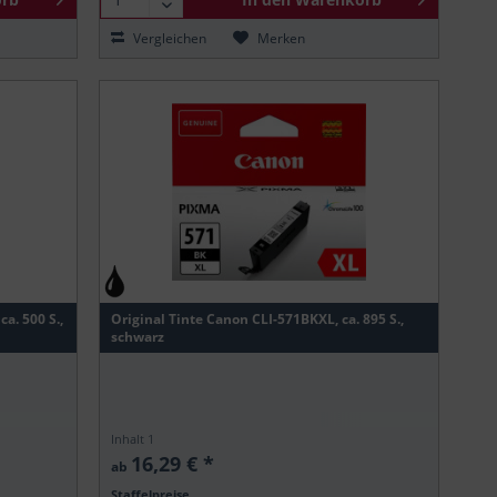
Vergleichen
Merken
a. 500 S.,
Original Tinte Canon CLI-571BKXL, ca. 895 S.,
schwarz
Inhalt
1
16,29 € *
ab
Staffelpreise