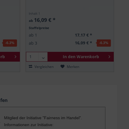
Inhalt
1
16,09 € *
ab
Staffelpreise
17,17 € *
ab
1
16,09 € *
ab
3
-6.3
%
-6.3
%
rb
In den
Warenkorb
Vergleichen
Merken
ufen
Mitglied der Initiative "Fairness im Handel".
Informationen zur Initiative: