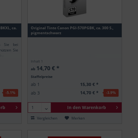
1BKXL, ca.
Original Tinte Canon PGI-570PGBK, ca. 300 S.,
pigmentschwarz
n Sie bei
hützen Sie
altsstoffe
ung stellt
Inhalt
1
.
14,70 € *
ab
Staffelpreise
15,30 € *
ab
1
14,70 € *
ab
3
-5.1
%
-3.9
%
rb
In den
Warenkorb
Vergleichen
Merken