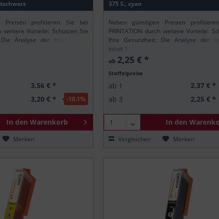
 PIXMA MG6850
347
ntschwarz
375 S., cyan
 PIXMA MG6851
375
 Preisen profitieren Sie bei
Neben günstigen Preisen profitiere
 PIXMA MG6852
376
weitere Vorteile: Schützen Sie
PRINTATION durch weitere Vorteile: Sc
 PIXMA MG6853
400
 Die Analyse der Inhaltsstoffe
Ihre Gesundheit: Die Analyse der Inh
ischen REACH-Verordnung stellt
gemäß der europäischen REACH-Verordn
Inhalt
1
 PIXMA MG7750
500
rintation-Produkte nur...
sicher, dass alle Printation-Produkte nur..
2,25 € *
ab
 PIXMA MG7751
715
Staffelpreise
 PIXMA MG7752
895
3,56 € *
2,37 € *
ab
1
 PIXMA MG7753
3,20 € *
2,25 € *
ab
3
-10.1
%
 PIXMA TS5050
 PIXMA TS5051
In den
Warenkorb
In den
Warenko
 PIXMA TS5053
Merken
Vergleichen
Merken
 PIXMA TS5055
 PIXMA TS6050
 PIXMA TS6051
 PIXMA TS6052
 PIXMA TS8050
 PIXMA TS8051
 PIXMA TS8052