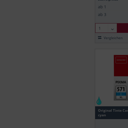
ab
1
ab
3
Vergleichen
Original Tinte Ca
cyan