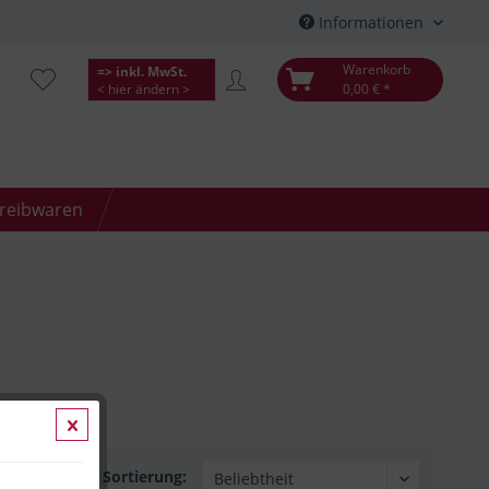
Informationen
Warenkorb
=> inkl. MwSt.
< hier ändern >
0,00 € *
hreibwaren
Sortierung: