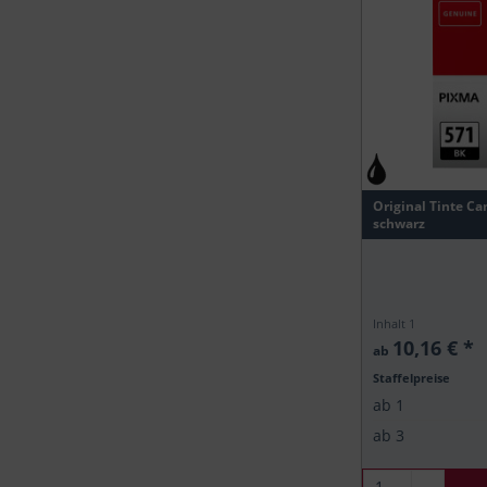
Original Tinte Can
schwarz
Inhalt
1
10,16 € *
ab
Staffelpreise
ab
1
ab
3