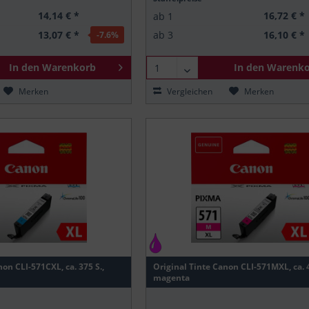
14,14 € *
16,72 € *
ab
1
13,07 € *
16,10 € *
ab
3
-7.6
%
In den
Warenkorb
In den
Warenko
Merken
Vergleichen
Merken
non CLI-571CXL, ca. 375 S.,
Original Tinte Canon CLI-571MXL, ca. 4
magenta