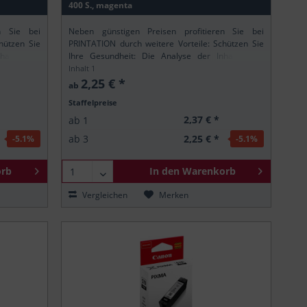
400 S., magenta
n Sie bei
Neben günstigen Preisen profitieren Sie bei
hützen Sie
PRINTATION durch weitere Vorteile: Schützen Sie
altsstoffe
Ihre Gesundheit: Die Analyse der Inhaltsstoffe
ung stellt
gemäß der europäischen REACH-Verordnung stellt
Inhalt
1
.
sicher, dass alle Printation-Produkte nur...
2,25 € *
ab
Staffelpreise
2,37 € *
ab
1
2,25 € *
ab
3
-5.1
%
-5.1
%
rb
In den
Warenkorb
Vergleichen
Merken