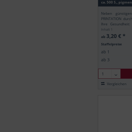
Canon
ca. 500 S., pigme
Canon
Neben günstigen
Canon
PRINTATION durch 
Canon
Ihre Gesundheit:
gemäß der europä
Inhalt
1
Canon
sicher, dass alle P
3,20 € *
ab
Canon
Staffelpreise
Canon
ab
1
Canon
ab
3
Canon
Canon
Canon
Vergleichen
Canon
Canon
Canon
Canon
Canon
Canon
Canon