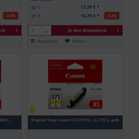
17,39 € *
ab
1
16,29 € *
ab
3
-3.7
%
-6.3
%
rb
In den
Warenkorb
Vergleichen
Merken
00 S.,
Original Tinte Canon CLI-571YXL, ca. 715 S., gelb