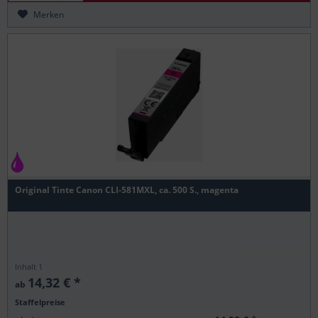
Merken
Original Tinte Canon CLI-581MXL, ca. 500 S., magenta
Inhalt
1
14,32 € *
ab
Staffelpreise