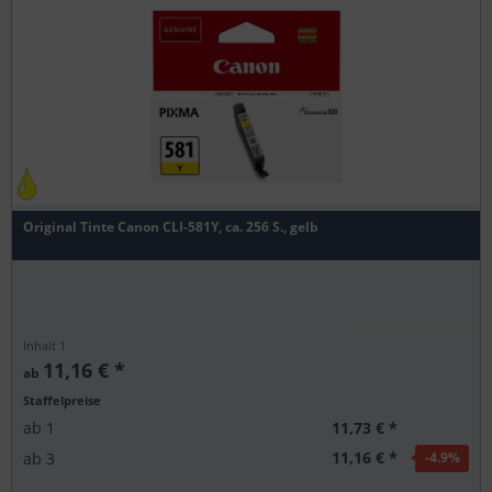
Original Tinte Canon CLI-581Y, ca. 256 S., gelb
Inhalt
1
11,16 € *
ab
Staffelpreise
11,73 € *
ab
1
11,16 € *
ab
3
-4.9
%