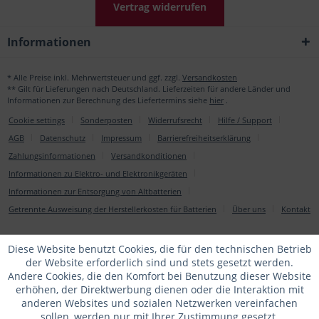
Vertrag widerrufen
Informationen
* Alle Preise inkl. Mehrwertsteuer und ggf. zzgl.
Versandkosten
** Gilt für Lieferungen nach Deutschland. Lieferzeiten für andere Länder und
Informationen zur Berechnung des Liefertermins siehe
hier
.
Cookie settings
Sonderposten
Widerrufsrecht
Hilfe / Support
AGB
Datenschutz
Impressum
Barrierefreiheitserklärung
Zahlungsinformationen
Versandkonditionen
Informationen zu Elektro- und Elektronikgeräten
Informationen zur Entsorgung von Altbatterien
Getrennte Ausweisung der Herstellerkosten für Batterien
Über uns
Kontakt
Diese Website benutzt Cookies, die für den technischen Betrieb
der Website erforderlich sind und stets gesetzt werden.
Andere Cookies, die den Komfort bei Benutzung dieser Website
erhöhen, der Direktwerbung dienen oder die Interaktion mit
anderen Websites und sozialen Netzwerken vereinfachen
sollen, werden nur mit Ihrer Zustimmung gesetzt.