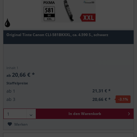
Original Tinte Canon CLI-581BKXXL, ca. 4.590 S., schwarz
Inhalt
1
20,66 € *
ab
Staffelpreise
21,31 € *
ab
1
20,66 € *
ab
3
-3.1
%
In den
Warenkorb
Merken