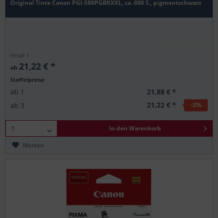
Original Tinte Canon PGI-580PGBKXXL, ca. 600 S., pigmentschwarz
Inhalt
1
21,22 € *
ab
Staffelpreise
21,88 € *
ab
1
21,22 € *
ab
3
-3
%
In den
Warenkorb
Merken