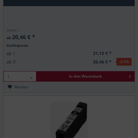
Inhalt
1
20,46 € *
ab
Staffelpreise
21,12 € *
ab
1
20,46 € *
ab
3
-3.1
%
In den
Warenkorb
Merken