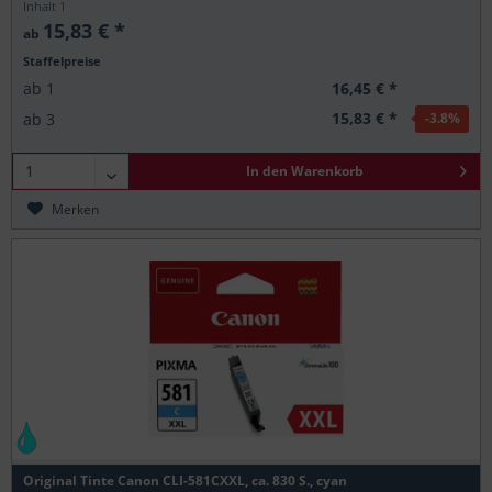
Inhalt
1
15,83 € *
ab
Staffelpreise
16,45 € *
ab
1
15,83 € *
ab
3
-3.8
%
In den
Warenkorb
Merken
Original Tinte Canon CLI-581CXXL, ca. 830 S., cyan