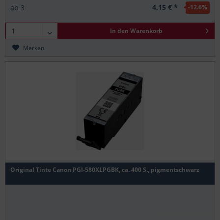
4,15 € *
ab
3
-12.6
%
In den
Warenkorb
Merken
Original Tinte Canon PGI-580XLPGBK, ca. 400 S., pigmentschwarz