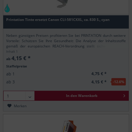
Printation Tinte ersetzt Canon CLI-581CXXL, ca. 830 S., cyan
Neben günstigen Preisen profitieren Sie bei PRINTATION durch weitere
Vorteile: Schützen Sie Ihre Gesundheit: Die Analyse der Inhaltsstoffe
gemäß der europäischen REACH-Verordnung stellt sicher, dass alle
Printation-Produkte nur...
Inhalt
1
4,15 € *
ab
Staffelpreise
4,75 € *
ab
1
4,15 € *
ab
3
-12.6
%
In den
Warenkorb
Merken