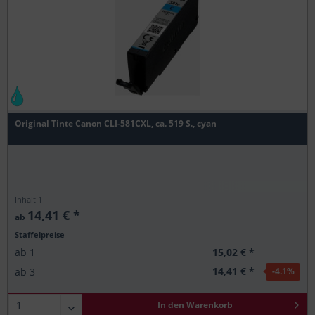
Original Tinte Canon CLI-581CXL, ca. 519 S., cyan
Inhalt
1
14,41 € *
ab
Staffelpreise
15,02 € *
ab
1
14,41 € *
ab
3
-4.1
%
In den
Warenkorb