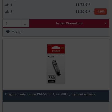
11,78 € *
ab
1
11,20 € *
ab
3
-4.9
%
In den
Warenkorb
Merken
Original Tinte Canon PGI-580PBK, ca. 200 S., pigmentschwarz