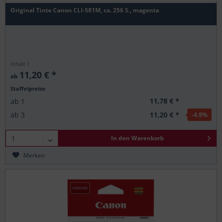
Original Tinte Canon CLI-581M, ca. 256 S., magenta
Inhalt
1
11,20 € *
ab
Staffelpreise
11,78 € *
ab
1
11,20 € *
ab
3
-4.9
%
In den
Warenkorb
Merken