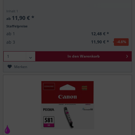
Inhalt
1
11,90 € *
ab
Staffelpreise
12,48 € *
ab
1
11,90 € *
ab
3
-4.6
%
In den
Warenkorb
Merken