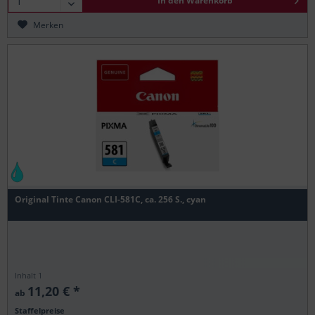
In den
Warenkorb
Merken
Original Tinte Canon CLI-581C, ca. 256 S., cyan
Inhalt
1
11,20 € *
ab
Staffelpreise