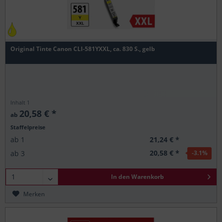
Original Tinte Canon CLI-581YXXL, ca. 830 S., gelb
Inhalt
1
20,58 € *
ab
Staffelpreise
21,24 € *
ab
1
20,58 € *
ab
3
-3.1
%
In den
Warenkorb
Merken