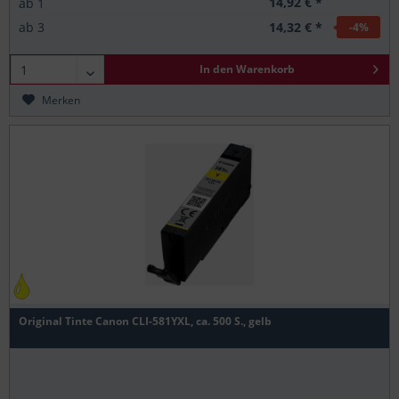
14,92 € *
ab
1
14,32 € *
ab
3
-4
%
In den
Warenkorb
Merken
Original Tinte Canon CLI-581YXL, ca. 500 S., gelb