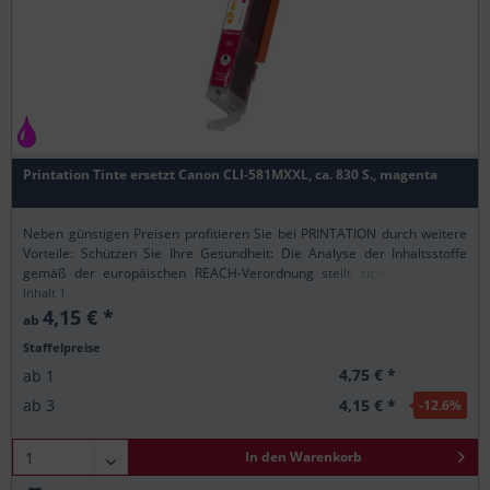
Printation Tinte ersetzt Canon CLI-581MXXL, ca. 830 S., magenta
Neben günstigen Preisen profitieren Sie bei PRINTATION durch weitere
Vorteile: Schützen Sie Ihre Gesundheit: Die Analyse der Inhaltsstoffe
gemäß der europäischen REACH-Verordnung stellt sicher, dass alle
Printation-Produkte nur...
Inhalt
1
4,15 € *
ab
Staffelpreise
4,75 € *
ab
1
4,15 € *
ab
3
-12.6
%
In den
Warenkorb