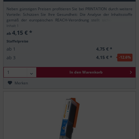
Neben günstigen Preisen profitieren Sie bei PRINTATION durch weitere
Vorteile: Schützen Sie Ihre Gesundheit: Die Analyse der Inhaltsstoffe
gemäß der europäischen REACH-Verordnung stellt sicher, dass alle
Printation-Produkte nur...
Inhalt
1
4,15 € *
ab
Staffelpreise
4,75 € *
ab
1
4,15 € *
ab
3
-12.6
%
In den
Warenkorb
Merken