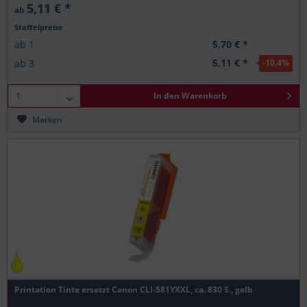
5,11 € *
ab
Staffelpreise
5,70 € *
ab
1
5,11 € *
ab
3
-10.4
%
In den
Warenkorb
Merken
Printation Tinte ersetzt Canon CLI-581YXXL, ca. 830 S., gelb