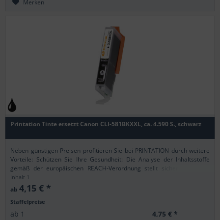
Merken
Printation Tinte ersetzt Canon CLI-581BKXXL, ca. 4.590 S., schwarz
Neben günstigen Preisen profitieren Sie bei PRINTATION durch weitere
Vorteile: Schützen Sie Ihre Gesundheit: Die Analyse der Inhaltsstoffe
gemäß der europäischen REACH-Verordnung stellt sicher, dass alle
Printation-Produkte nur...
Inhalt
1
4,15 € *
ab
Staffelpreise
4,75 € *
ab
1