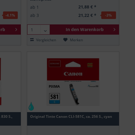
21,88 € *
ab
1
21,22 € *
ab
3
-4.1
%
-3
%
rb
In den
Warenkorb
Vergleichen
Merken
830 S.,
Original Tinte Canon CLI-581C, ca. 256 S., cyan