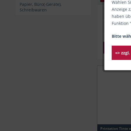
Wählen Si
Papier, Büro(-Geräte),
Anzeige z
Schreibwaren
Sofort l
haben übe
Funktion 
Produkt-Art
Bitte wäh
Tinte
Weitere Filt
=> zzgl
Originale /
Origin
Passend fü
Printa
Canon
Canon
Canon
Canon
Printation Tinte 