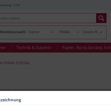
*
xemburg: 12,96
Modellauswahl:
oner
Technik & Zubehör
Papier, Büro(-Geräte), Sc
on PIXMA TS9550a
Artikel zu Canon PIXMA TS9550a
szeichnung
r