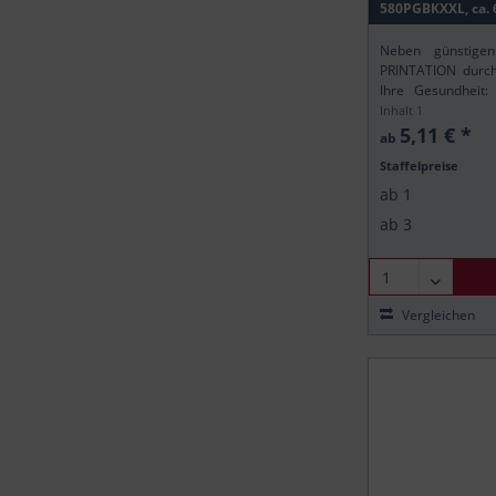
Canon
580PGBKXXL, ca. 
Canon
Neben günstigen
Canon
PRINTATION durch 
Canon
Ihre Gesundheit:
gemäß der europä
Inhalt
1
Canon
sicher, dass alle P
5,11 € *
ab
Canon
Staffelpreise
Canon
ab
1
Canon
ab
3
Canon
Canon
Canon
Vergleichen
Canon
Canon
Canon
Canon
Canon
Canon
Canon