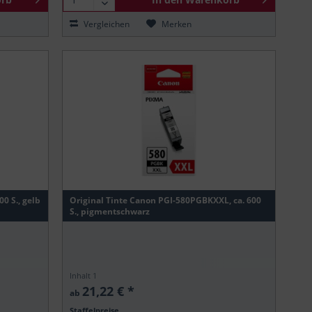
Vergleichen
Merken
0 S., gelb
Original Tinte Canon PGI-580PGBKXXL, ca. 600
S., pigmentschwarz
Inhalt
1
21,22 € *
ab
Staffelpreise