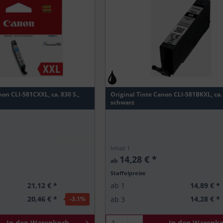
non CLI-581CXXL, ca. 830 S.,
Original Tinte Canon CLI-581BKXL, ca. 
schwarz
Inhalt
1
14,28 € *
ab
Staffelpreise
21,12 € *
14,89 € *
ab
1
20,46 € *
14,28 € *
ab
3
-3.1
%
In den
Warenkorb
In den
Warenko