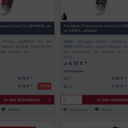
 PIXMA TS8351
 PIXMA TS8351a
 PIXMA TS8352
ersetzt Canon CLI-581MXXL, ca.
Printation Tinte ersetzt Canon CLI-58
 PIXMA TS8352a
ca. 4.590 S., schwarz
 PIXMA TS9150
 Preisen profitieren Sie bei
Neben günstigen Preisen profitiere
 PIXMA TS9155
weitere Vorteile: Schützen Sie
PRINTATION durch weitere Vorteile: Sc
 PIXMA TS9550
 Die Analyse der Inhaltsstoffe
Ihre Gesundheit: Die Analyse der Inh
ischen REACH-Verordnung stellt
gemäß der europäischen REACH-Verordn
Inhalt
1
 PIXMA TS9550a
rintation-Produkte nur...
sicher, dass alle Printation-Produkte nur..
4,15 € *
ab
 PIXMA TS9551c
Staffelpreise
 PIXMA TS9551ca
4,75 € *
4,75 € *
ab
1
4,15 € *
4,15 € *
ab
3
-12.6
%
In den
Warenkorb
In den
Warenko
Merken
Vergleichen
Merken