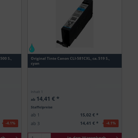
500 S.,
Original Tinte Canon CLI-581CXL, ca. 519 S.,
cyan
Inhalt
1
14,41 € *
ab
Staffelpreise
15,02 € *
ab
1
14,41 € *
ab
3
-4.1
%
-4.1
%
rb
In den
Warenkorb