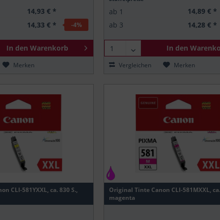
14,93 € *
14,89 € *
ab
1
14,33 € *
14,28 € *
ab
3
-4
%
In den
Warenkorb
In den
Warenko
Merken
Vergleichen
Merken
non CLI-581YXXL, ca. 830 S.,
Original Tinte Canon CLI-581MXXL, ca. 
magenta