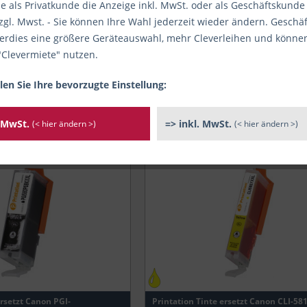
e als Privatkunde die Anzeige inkl. MwSt. oder als Geschäftskunde
zgl. Mwst. - Sie können Ihre Wahl jederzeit wieder ändern. Gesch
ieferbar
Hersteller
rdies eine größere Geräteauswahl, mehr Cleverleihen und könne
"Clevermiete" nutzen.
Canon
Artikelzustand
Printation
len Sie Ihre bevorzugte Einstellung:
Neu
er
. MwSt.
=> inkl. MwSt.
(< hier ändern >)
(< hier ändern >)
 Alternativen
Art des Verbrauchsmaterials
al
Tinte
r
Kapazität in Seiten
tion
4.590
200
 PIXMA TR7550
256
 PIXMA TR7650
400
 PIXMA TR8550
500
 PIXMA TS6140
519
ersetzt Canon PGI-
Printation Tinte ersetzt Canon CLI-581