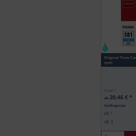
Original Tinte Ca
cyan
Inhalt
1
20,46 € *
ab
Staffelpreise
ab
1
ab
3