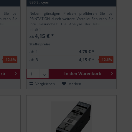
830 S., cyan
n Sie bei
Neben günstigen Preisen profitieren Sie bei
hützen Sie
PRINTATION durch weitere Vorteile: Schützen Sie
altsstoffe
Ihre Gesundheit: Die Analyse der Inhaltsstoffe
ung stellt
gemäß der europäischen REACH-Verordnung stellt
Inhalt
1
.
sicher, dass alle Printation-Produkte nur...
4,15 € *
ab
Staffelpreise
4,75 € *
ab
1
4,15 € *
ab
3
-12.6
%
-12.6
%
rb
In den
Warenkorb
Vergleichen
Merken