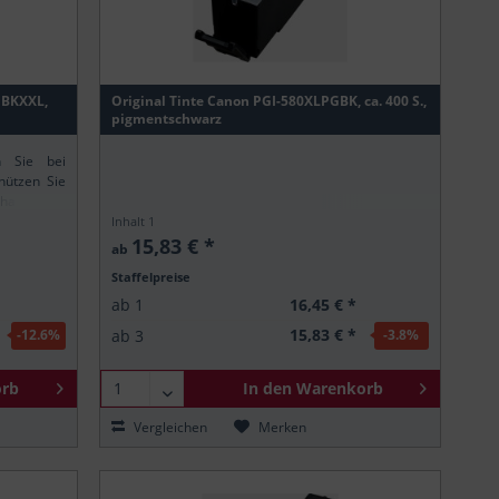
1BKXXL,
Original Tinte Canon PGI-580XLPGBK, ca. 400 S.,
pigmentschwarz
n Sie bei
hützen Sie
altsstoffe
ung stellt
Inhalt
1
.
15,83 € *
ab
Staffelpreise
16,45 € *
ab
1
15,83 € *
ab
3
-12.6
%
-3.8
%
rb
In den
Warenkorb
Vergleichen
Merken