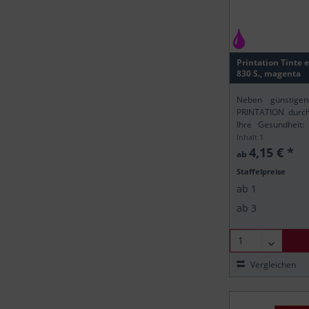
Canon
Canon
Canon
Printation Tinte 
Canon
830 S., magenta
Canon
Neben günstigen
Canon
PRINTATION durch 
Canon
Ihre Gesundheit:
gemäß der europä
Inhalt
1
Canon
sicher, dass alle P
4,15 € *
ab
Canon
Staffelpreise
Canon
ab
1
ab
3
Vergleichen