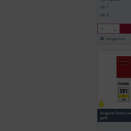
ab
1
ab
3
Vergleichen
Original Tinte Ca
gelb