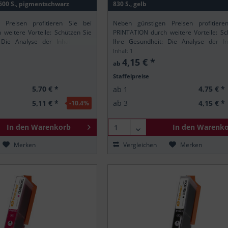
 PIXMA TS6150
600
600 S., pigmentschwarz
830 S., gelb
 PIXMA TS6151
830
 Preisen profitieren Sie bei
Neben günstigen Preisen profitiere
 PIXMA TS6250
weitere Vorteile: Schützen Sie
PRINTATION durch weitere Vorteile: Sc
 PIXMA TS6251
 Die Analyse der Inhaltsstoffe
Ihre Gesundheit: Die Analyse der Inh
ischen REACH-Verordnung stellt
gemäß der europäischen REACH-Verordn
Inhalt
1
 PIXMA TS6350
rintation-Produkte nur...
sicher, dass alle Printation-Produkte nur..
4,15 € *
ab
 PIXMA TS6350a
Staffelpreise
 PIXMA TS6351
5,70 € *
4,75 € *
ab
1
 PIXMA TS6351a
5,11 € *
4,15 € *
ab
3
-10.4
%
 PIXMA TS705
 PIXMA TS705a
In den
Warenkorb
In den
Warenko
 PIXMA TS8150
Merken
Vergleichen
Merken
 PIXMA TS8151
 PIXMA TS8152
 PIXMA TS8250
 PIXMA TS8251
 PIXMA TS8252
 PIXMA TS8350
 PIXMA TS8350a