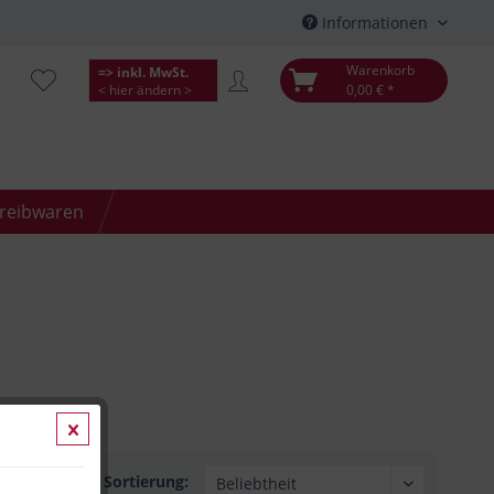
Informationen
Warenkorb
=> inkl. MwSt.
< hier ändern >
0,00 € *
hreibwaren
Sortierung: