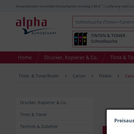
*
Versandkosten innerhalb Deutschlands einmalig 5,89 €
| Lieferung nach Lu
TINTEN & TONER
Schnellsuche
Home
Drucker, Kopierer & Co.
Tinte & T
Tinte- & Tonerfinder
Canon
PIXMA
Can
Drucker, Kopierer & Co.
Alle 
Tinte & Toner
Preisau
Technik & Zubehör
Basis-Filte