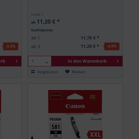
Inhalt
1
11,20 € *
ab
Staffelpreise
11,78 € *
ab
1
11,20 € *
ab
3
-3.2
%
-4.9
%
rb
In den
Warenkorb
Vergleichen
Merken