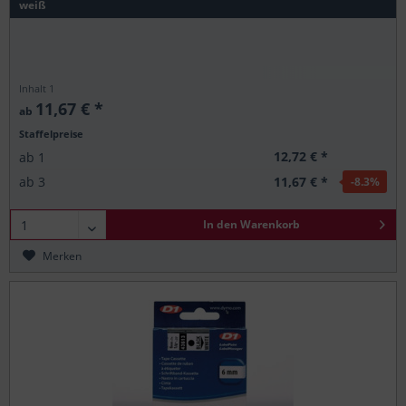
weiß
Inhalt
1
11,67 € *
ab
Staffelpreise
12,72 € *
ab
1
11,67 € *
ab
3
-8.3
%
In den
Warenkorb
Merken