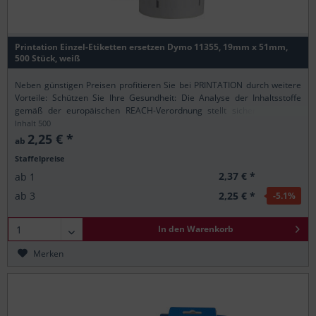
Printation Einzel-Etiketten ersetzen Dymo 11355, 19mm x 51mm,
500 Stück, weiß
Neben günstigen Preisen profitieren Sie bei PRINTATION durch weitere
Vorteile: Schützen Sie Ihre Gesundheit: Die Analyse der Inhaltsstoffe
gemäß der europäischen REACH-Verordnung stellt sicher, dass alle
Printation-Produkte nur...
Inhalt
500
2,25 € *
ab
Staffelpreise
2,37 € *
ab
1
2,25 € *
ab
3
-5.1
%
In den
Warenkorb
Merken