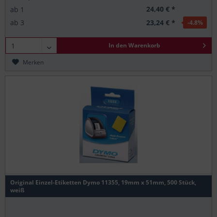
24,40 € *
ab
1
23,24 € *
ab
3
-4.8
%
In den
Warenkorb
Merken
Original Einzel-Etiketten Dymo 11355, 19mm x 51mm, 500 Stück,
weiß