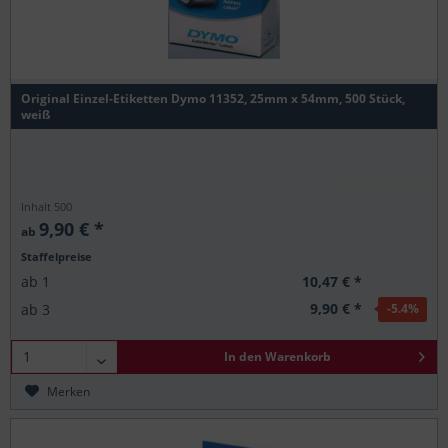
Original Einzel-Etiketten Dymo 11352, 25mm x 54mm, 500 Stück,
weiß
Inhalt
500
9,90 € *
ab
Staffelpreise
10,47 € *
ab
1
9,90 € *
ab
3
-5.4
%
In den
Warenkorb
Merken