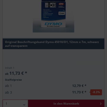
Original Beschriftungsband Dymo 45010/D1, 12mm x 7m, schwarz
auf transparent
Inhalt
1
11,73 € *
ab
Staffelpreise
12,79 € *
ab
1
11,73 € *
ab
3
-8.3
%
In den
Warenkorb