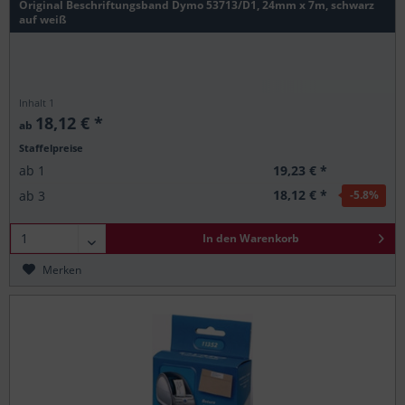
Original Beschriftungsband Dymo 53713/D1, 24mm x 7m, schwarz
auf weiß
Inhalt
1
18,12 € *
ab
Staffelpreise
19,23 € *
ab
1
18,12 € *
ab
3
-5.8
%
In den
Warenkorb
Merken