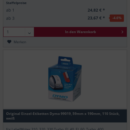
Staffelpreise
24,82 € *
ab
1
23,67 € *
ab
3
-4.6
%
In den
Warenkorb
Merken
Original Einzel-Etiketten Dymo 99019, 59mm x 190mm, 110 Stück,
weiß
für LabelWriter 310, 320, 330 Turbo, EL 40, EL 60, Turbo, 400