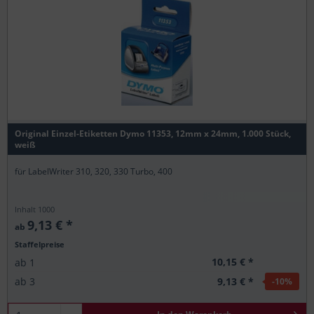
Original Einzel-Etiketten Dymo 11353, 12mm x 24mm, 1.000 Stück,
weiß
für LabelWriter 310, 320, 330 Turbo, 400
Inhalt
1000
9,13 € *
ab
Staffelpreise
10,15 € *
ab
1
9,13 € *
ab
3
-10
%