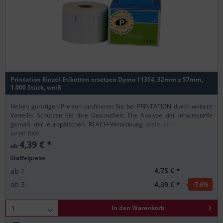
Printation Einzel-Etiketten ersetzen Dymo 11354, 32mm x 57mm,
1.000 Stück, weiß
Neben günstigen Preisen profitieren Sie bei PRINTATION durch weitere
Vorteile: Schützen Sie Ihre Gesundheit: Die Analyse der Inhaltsstoffe
gemäß der europäischen REACH-Verordnung stellt sicher, dass alle
Printation-Produkte nur...
Inhalt
1000
4,39 € *
ab
Staffelpreise
4,75 € *
ab
1
4,39 € *
ab
3
-7.6
%
In den
Warenkorb