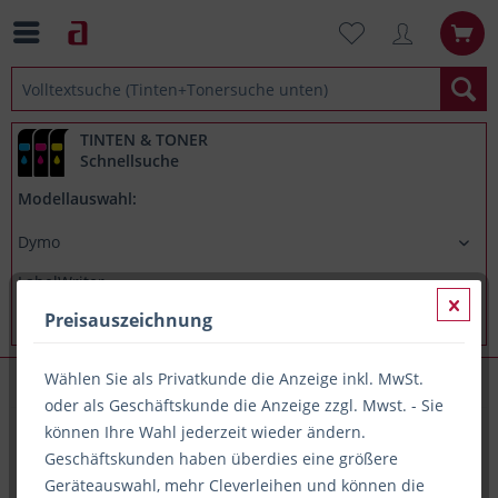
TINTEN & TONER
Schnellsuche
Modellauswahl:
Preisauszeichnung
Wählen Sie als Privatkunde die Anzeige inkl. MwSt.
Dymo LabelWriter 400Duo
oder als Geschäftskunde die Anzeige zzgl. Mwst. - Sie
können Ihre Wahl jederzeit wieder ändern.
Geschäftskunden haben überdies eine größere
Alle Artikel zu Dymo LabelWriter 400Duo
Geräteauswahl, mehr Cleverleihen und können die