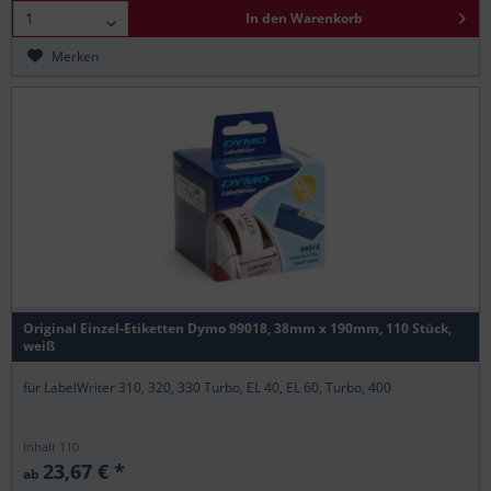
In den
Warenkorb
Merken
Original Einzel-Etiketten Dymo 99018, 38mm x 190mm, 110 Stück,
weiß
für LabelWriter 310, 320, 330 Turbo, EL 40, EL 60, Turbo, 400
Inhalt
110
23,67 € *
ab