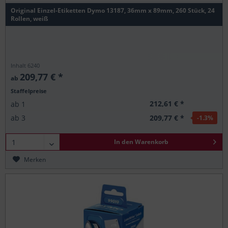
Original Einzel-Etiketten Dymo 13187, 36mm x 89mm, 260 Stück, 24
Rollen, weiß
Inhalt
6240
209,77 € *
ab
Staffelpreise
212,61 € *
ab
1
209,77 € *
ab
3
-1.3
%
In den
Warenkorb
Merken