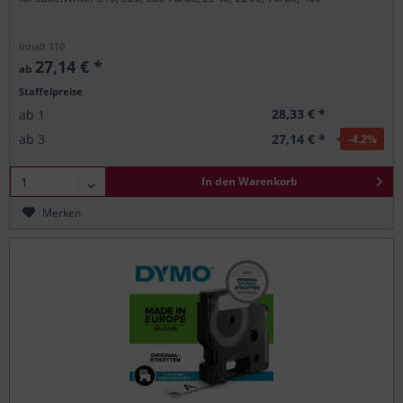
Inhalt
110
27,14 € *
ab
Staffelpreise
28,33 € *
ab
1
27,14 € *
ab
3
-4.2
%
In den
Warenkorb
Merken