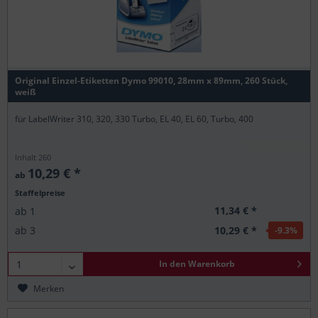
Original Einzel-Etiketten Dymo 99010, 28mm x 89mm, 260 Stück,
weiß
für LabelWriter 310, 320, 330 Turbo, EL 40, EL 60, Turbo, 400
Inhalt
260
10,29 € *
ab
Staffelpreise
11,34 € *
ab
1
10,29 € *
ab
3
-9.3
%
In den
Warenkorb
Merken