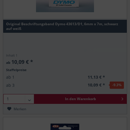
Original Beschriftungsband Dymo 43613/D1, 6mm x 7m, schwarz
auf weiß
Inhalt
1
10,09 € *
ab
Staffelpreise
11,13 € *
ab
1
10,09 € *
ab
3
-9.3
%
In den
Warenkorb
Merken