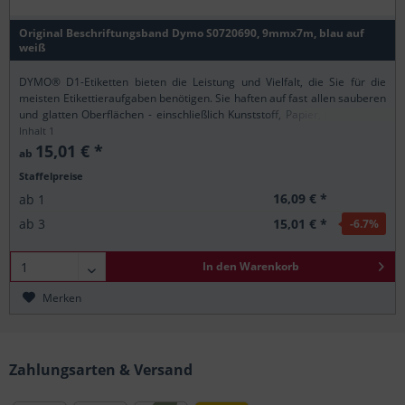
Original Beschriftungsband Dymo S0720690, 9mmx7m, blau auf
weiß
DYMO® D1-Etiketten bieten die Leistung und Vielfalt, die Sie für die
meisten Etikettieraufgaben benötigen. Sie haften auf fast allen sauberen
und glatten Oberflächen - einschließlich Kunststoff, Papier, Metall, Holz
und Glas und verfügen...
Inhalt
1
15,01 € *
ab
Staffelpreise
16,09 € *
ab
1
15,01 € *
ab
3
-6.7
%
In den
Warenkorb
Merken
Zahlungsarten & Versand