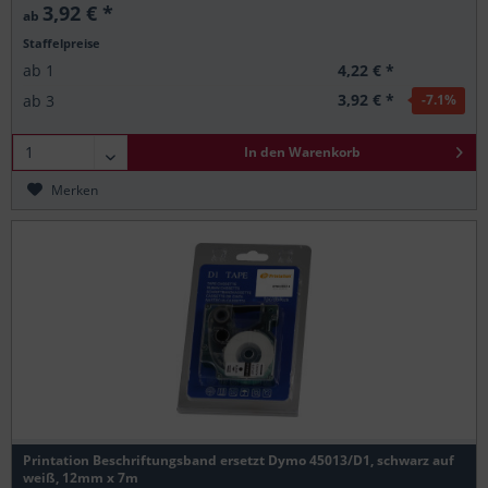
3,92 € *
ab
Staffelpreise
4,22 € *
ab
1
3,92 € *
ab
3
-7.1
%
In den
Warenkorb
Merken
Printation Beschriftungsband ersetzt Dymo 45013/D1, schwarz auf
weiß, 12mm x 7m