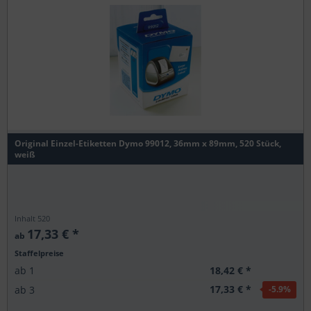
Original Einzel-Etiketten Dymo 99012, 36mm x 89mm, 520 Stück,
weiß
Inhalt
520
17,33 € *
ab
Staffelpreise
18,42 € *
ab
1
17,33 € *
ab
3
-5.9
%