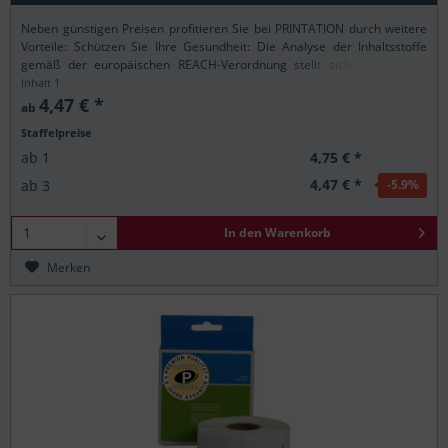
Neben günstigen Preisen profitieren Sie bei PRINTATION durch weitere
Vorteile: Schützen Sie Ihre Gesundheit: Die Analyse der Inhaltsstoffe
gemäß der europäischen REACH-Verordnung stellt sicher, dass alle
Printation-Produkte nur...
Inhalt
1
4,47 € *
ab
Staffelpreise
4,75 € *
ab
1
4,47 € *
ab
3
-5.9
%
In den
Warenkorb
Merken