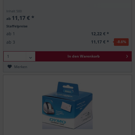
Inhalt
500
11,17 € *
ab
Staffelpreise
12,22 € *
ab
1
11,17 € *
ab
3
-8.6
%
In den
Warenkorb
Merken