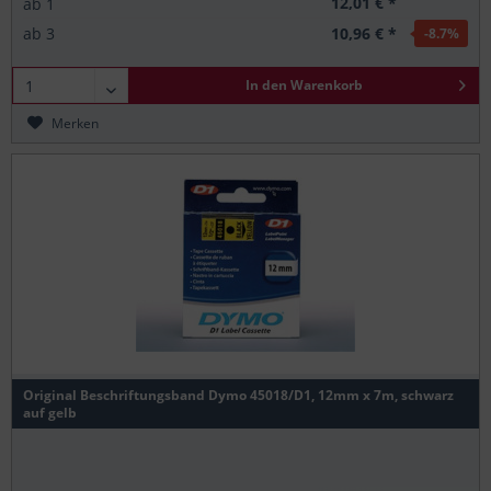
12,01 € *
ab
1
10,96 € *
ab
3
-8.7
%
In den
Warenkorb
Merken
Original Beschriftungsband Dymo 45018/D1, 12mm x 7m, schwarz
auf gelb