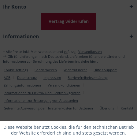
Ihr Konto
Vertrag widerrufen
Informationen
* Alle Preise inkl. Mehrwertsteuer und ggf. zzgl.
Versandkosten
** Gilt für Lieferungen nach Deutschland. Lieferzeiten für andere Länder und
Informationen zur Berechnung des Liefertermins siehe
hier
.
Cookie settings
Sonderposten
Widerrufsrecht
Hilfe / Support
AGB
Datenschutz
Impressum
Barrierefreiheitserklärung
Zahlungsinformationen
Versandkonditionen
Informationen zu Elektro- und Elektronikgeräten
Informationen zur Entsorgung von Altbatterien
Getrennte Ausweisung der Herstellerkosten für Batterien
Über uns
Kontakt
Diese Website benutzt Cookies, die für den technischen Betrieb
der Website erforderlich sind und stets gesetzt werden.