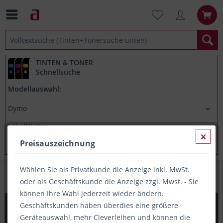
TINTEN & TONER
Schnellsuche
Modellauswahl:
Preisauszeichnung
Wählen Sie als Privatkunde die Anzeige inkl. MwSt.
Dymo LabelWriter 550
oder als Geschäftskunde die Anzeige zzgl. Mwst. - Sie
können Ihre Wahl jederzeit wieder ändern.
Original Einzel-Etiketten Dymo 99017, 12mm x 50mm,
Geschäftskunden haben überdies eine größere
220 Stück, weiß
Geräteauswahl, mehr Cleverleihen und können die