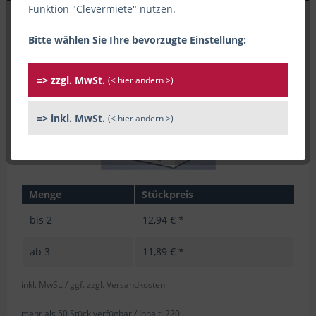
Funktion "Clevermiete" nutzen.
Bitte wählen Sie Ihre bevorzugte Einstellung:
=> zzgl. MwSt.
(< hier ändern >)
=> inkl. MwSt.
(< hier ändern >)
Menge
Stückpreis
bis
2
12,94 € *
ab
3
11,89 € *
inkl. MwSt.
/ ggf. zzgl. Versandkosten
mehr als 50 Stück verfügbar /
Inhalt:
220