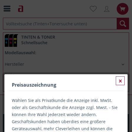
TINTEN & TONER
Schnellsuche
Modellauswahl:
Preisauszeichnung
Wählen Sie als Privatkunde die Anzeige inkl. MwSt.
Tintenroller
oder als Geschäftskunde die Anzeige zzgl. Mwst. - Sie
können Ihre Wahl jederzeit wieder ändern.
Stabilo bionic worker medium Rollerball schwarz
Geschäftskunden haben überdies eine größere
(2018/46) Strichstärke 0,5mm
Geräteauswahl, mehr Cleverleihen und können die