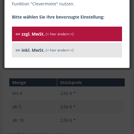
Funktion "Clevermiete" nutzen.
Bitte wählen Sie Ihre bevorzugte Einstellung:
=> zzgl. MwSt.
(< hier ändern >)
=> inkl. MwSt.
(< hier ändern >)
Menge
Stückpreis
bis
4
2,62 € *
ab
5
2,56 € *
ab
10
2,50 € *