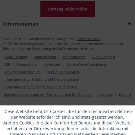
Vertrag widerrufen
Informationen
* Alle Preise inkl. Mehrwertsteuer und ggf. zzgl.
Versandkosten
** Gilt für Lieferungen nach Deutschland. Lieferzeiten für andere Länder und
Informationen zur Berechnung des Liefertermins siehe
hier
.
Cookie settings
Sonderposten
Widerrufsrecht
Hilfe / Support
AGB
Datenschutz
Impressum
Barrierefreiheitserklärung
Zahlungsinformationen
Versandkonditionen
Informationen zu Elektro- und Elektronikgeräten
Informationen zur Entsorgung von Altbatterien
Getrennte Ausweisung der Herstellerkosten für Batterien
Über uns
Kontakt
Diese Website benutzt Cookies, die für den technischen Betrieb
der Website erforderlich sind und stets gesetzt werden.
Andere Cookies, die den Komfort bei Benutzung dieser Website
erhöhen, der Direktwerbung dienen oder die Interaktion mit
anderen Websites und sozialen Netzwerken vereinfachen