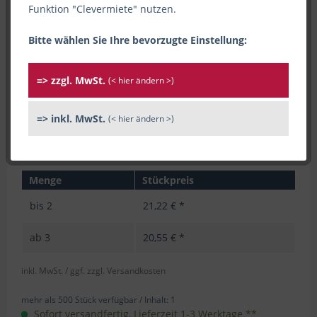
Funktion "Clevermiete" nutzen.
Bitte wählen Sie Ihre bevorzugte Einstellung:
=> zzgl. MwSt.
(< hier ändern >)
=> inkl. MwSt.
(< hier ändern >)
Menge
Stückpreis
bis
2
21,22 € *
ab
3
20,55 € *
inkl. MwSt.
/ ggf. zzgl. Versandkosten
mehr als 500 Stück verfügbar /
Inhalt:
1
Sofort versandfertig, Lieferzeit 1-3 Werktage **