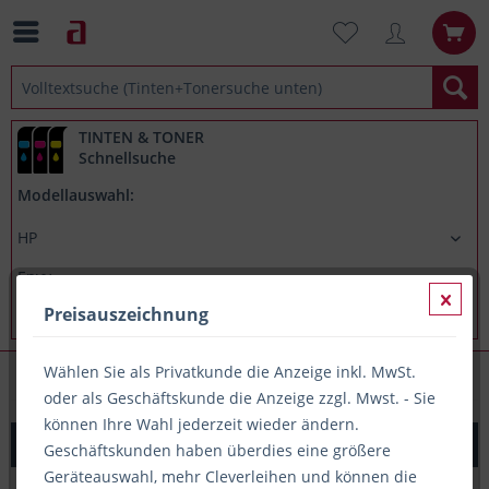
TINTEN & TONER
Schnellsuche
Modellauswahl:
Preisauszeichnung
Wählen Sie als Privatkunde die Anzeige inkl. MwSt.
HP Envy 6020e
oder als Geschäftskunde die Anzeige zzgl. Mwst. - Sie
können Ihre Wahl jederzeit wieder ändern.
Original Tinte HP 305XL / 3YM63AE, ca. 200 S., farbig
Geschäftskunden haben überdies eine größere
Geräteauswahl, mehr Cleverleihen und können die