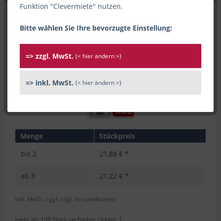
Funktion "Clevermiete" nutzen.
Bitte wählen Sie Ihre bevorzugte Einstellung:
=> zzgl. MwSt.
(< hier ändern >)
=> inkl. MwSt.
(< hier ändern >)
Menge
Stückpreis
bis
2
21,88 € *
ab
3
21,22 € *
inkl. MwSt.
/ ggf. zzgl. Versandkosten
mehr als 100 Stück verfügbar /
Inhalt:
1