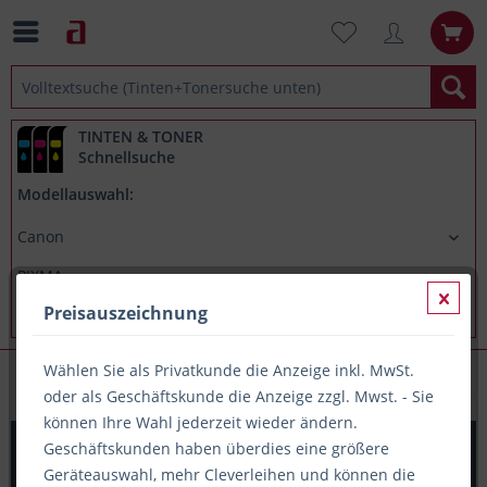
TINTEN & TONER
Schnellsuche
Modellauswahl:
Preisauszeichnung
Wählen Sie als Privatkunde die Anzeige inkl. MwSt.
Canon PIXMA TS6350a
oder als Geschäftskunde die Anzeige zzgl. Mwst. - Sie
können Ihre Wahl jederzeit wieder ändern.
Original Tinte Canon PGI-580PGBKXXL, ca. 600 S.,
Geschäftskunden haben überdies eine größere
pigmentschwarz
Geräteauswahl, mehr Cleverleihen und können die