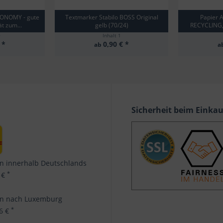
CONOMY - gute
Textmarker Stabilo BOSS Original
Papier
t zum...
gelb (70/24)
RECYCLING, 
0
Inhalt
1
 *
0,90 € *
ab
a
Sicherheit beim Einka
n innerhalb Deutschlands
*
 €
en nach Luxemburg
*
96 €