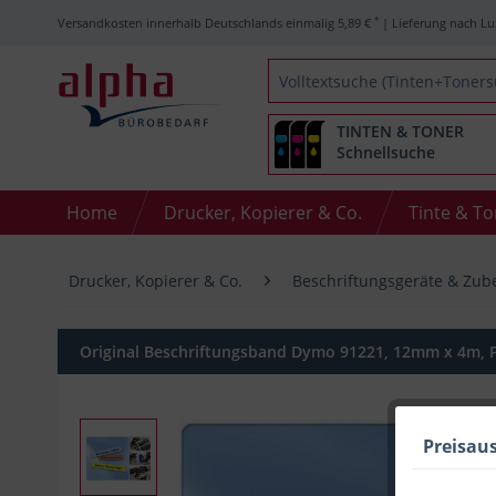
*
Versandkosten innerhalb Deutschlands einmalig 5,89 €
| Lieferung nach Lu
TINTEN & TONER
Schnellsuche
Home
Drucker, Kopierer & Co.
Tinte & T
Drucker, Kopierer & Co.
Beschriftungsgeräte & Zub
Original Beschriftungsband Dymo 91221, 12mm x 4m, P
Preisau