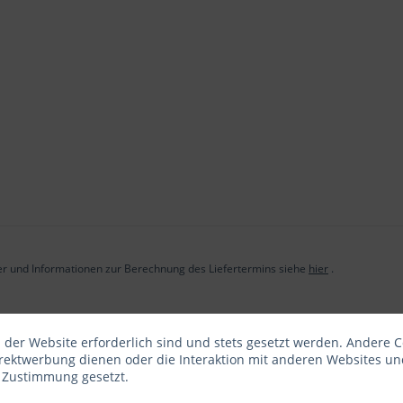
der und Informationen zur Berechnung des Liefertermins siehe
hier
.
 der Website erforderlich sind und stets gesetzt werden. Andere C
irektwerbung dienen oder die Interaktion mit anderen Websites un
r Zustimmung gesetzt.