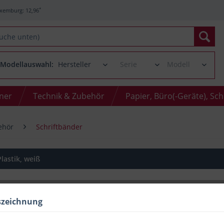
*
xemburg: 12,96
Modellauswahl:
oner
Technik & Zubehör
Papier, Büro(-Geräte), Sc
ehör
Schriftbänder
lastik, weiß
szeichnung
Menge
bis
2