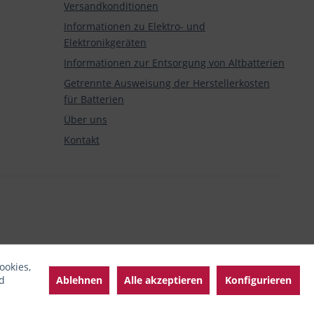
Versandkonditionen
Informationen zu Elektro- und
Elektronikgeräten
Informationen zur Entsorgung von Altbatterien
Getrennte Ausweisung der Herstellerkosten
für Batterien
Über uns
Kontakt
ookies,
Ablehnen
Alle akzeptieren
Konfigurieren
d