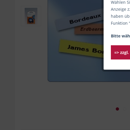
Wählen Si
Anzeige z
haben übe
Funktion 
Bitte wäh
=> zzgl