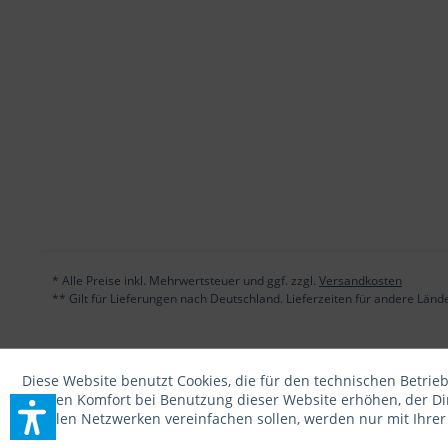
* Alle Preise inkl. Mehrwertsteuer und ggf. zzgl.
Versandkosten
** Gilt für Lieferungen nach Deutschland. Lieferzeiten für andere Län
Diese Website benutzt Cookies, die für den technischen Betrieb
die den Komfort bei Benutzung dieser Website erhöhen, der D
sozialen Netzwerken vereinfachen sollen, werden nur mit Ihre