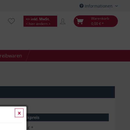
Informationen
Warenkorb
=> inkl. MwSt.
< hier ändern >
0,00 € *
hreibwaren
Stückpreis
6,16 € *