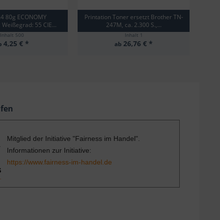
 A4 80g ECONOMY
Printation Toner ersetzt Brother TN-
Orig
Weißegrad: 55 CIE...
247M, ca. 2.300 S.,...
Inhalt
500
Inhalt
1
4,25 € *
26,76 € *
b
ab
ufen
Mitglied der Initiative "Fairness im Handel".
Informationen zur Initiative:
https://www.fairness-im-handel.de