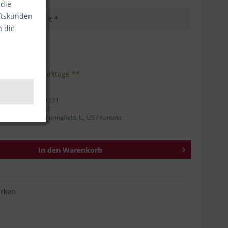
 die
äftskunden
5,63 € *
n die
kosten
Inhalt:
1
eferzeit 1-3 Werktage **
tellernummer: 91221
 Person für die EU:
rive 801, 62703 Springfield, IL, US / Kontakt:
In den
Warenkorb
rken