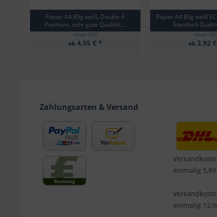
Papier A4 80g weiß, Double A
Papier A4 80g weiß E
Premium, sehr gute Qualität,...
Standard-Qualitä
Inhalt
500
Inhalt
50
4,55 € *
2,92 €
ab
ab
Zahlungsarten & Versand
Versandkoste
einmalig 5,89
Versandkost
einmalig 12,