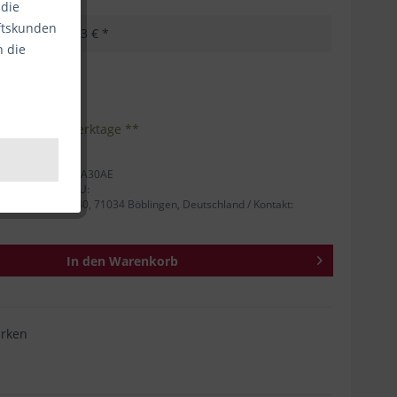
 die
äftskunden
47,03 € *
n die
kosten
Inhalt:
1
eferzeit 1-3 Werktage **
tellernummer: 3JA30AE
 Person für die EU:
rger Straße 140, 71034 Böblingen, Deutschland / Kontakt:
In den
Warenkorb
rken