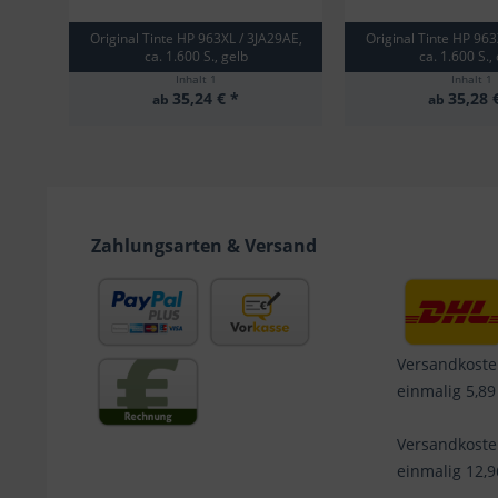
Original Tinte HP 963XL / 3JA29AE,
Original Tinte HP 963
ca. 1.600 S., gelb
ca. 1.600 S.,
Inhalt
1
Inhalt
1
35,24 € *
35,28 
ab
ab
Zahlungsarten & Versand
Versandkoste
einmalig 5,89
Versandkost
einmalig 12,