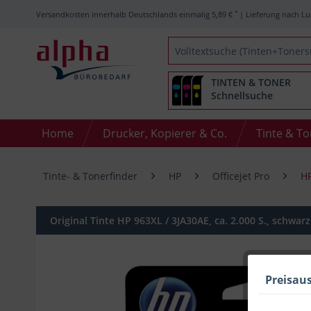
*
Versandkosten innerhalb Deutschlands einmalig 5,89 €
| Lieferung nach Lu
TINTEN & TONER
Schnellsuche
Home
Drucker, Kopierer & Co.
Tinte & T
Tinte- & Tonerfinder
HP
Officejet Pro
HP
Original Tinte HP 963XL / 3JA30AE, ca. 2.000 S., schwarz
Preisau