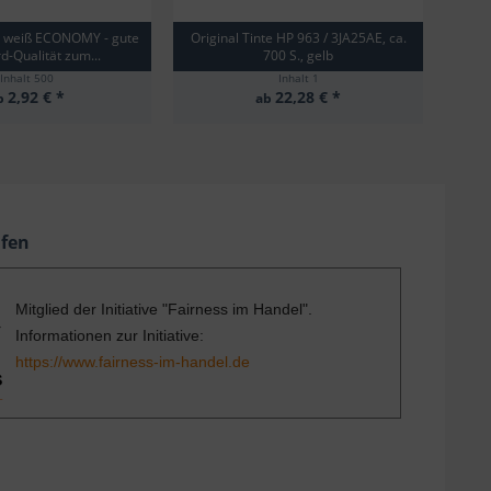
g weiß ECONOMY - gute
Original Tinte HP 963 / 3JA25AE, ca.
Orig
d-Qualität zum...
700 S., gelb
Inhalt
500
Inhalt
1
2,92 € *
22,28 € *
b
ab
ufen
Mitglied der Initiative "Fairness im Handel".
Informationen zur Initiative:
https://www.fairness-im-handel.de