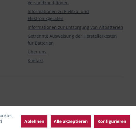
Versandkonditionen
Informationen zu Elektro- und
Elektronikgeräten
Informationen zur Entsorgung von Altbatterien
Getrennte Ausweisung der Herstellerkosten
für Batterien
Über uns
Kontakt
ookies,
Ablehnen
Alle akzeptieren
Konfigurieren
d