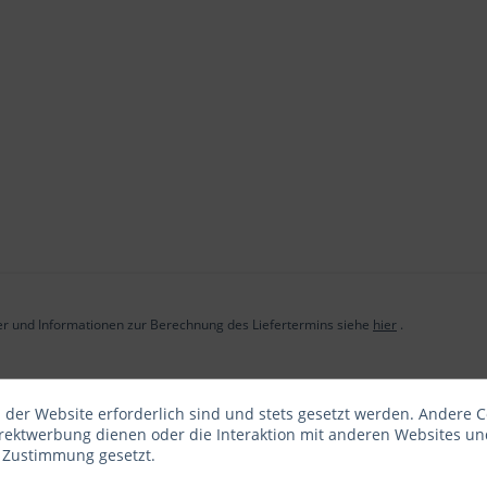
der und Informationen zur Berechnung des Liefertermins siehe
hier
.
 der Website erforderlich sind und stets gesetzt werden. Andere C
irektwerbung dienen oder die Interaktion mit anderen Websites un
r Zustimmung gesetzt.