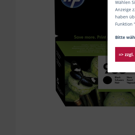
Wählen Si
Anzeige z
haben übe
Funktion 
Bitte wäh
=> zzgl