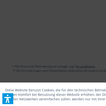
* Alle Preise inkl. Mehrwertsteuer und ggf. zzgl.
Versandkosten
** Gilt für Lieferungen nach Deutschland. Lieferzeiten für andere Län
Diese Website benutzt Cookies, die für den technischen Betrieb
die den Komfort bei Benutzung dieser Website erhöhen, der D
sozialen Netzwerken vereinfachen sollen, werden nur mit Ihre