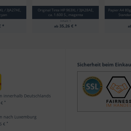
XL / 3JA27AE,
Original Tinte HP 963XL / 3JA28AE,
Papier A4 80
 cyan
ca. 1.600 S., magenta
Standar
Inhalt
1
€ *
35,26 € *
ab
a
Sicherheit beim Einka
n innerhalb Deutschlands
*
 €
en nach Luxemburg
*
96 €