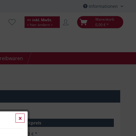
Informationen
Warenkorb
=> inkl. MwSt.
< hier ändern >
0,00 € *
hreibwaren
Stückpreis
47,93 € *