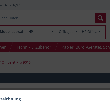
*
xemburg: 12,96
Modellauswahl:
oner
Technik & Zubehör
Papier, Büro(-Geräte), Sc
 Officejet Pro 9016
szeichnung
Menge
bis
2