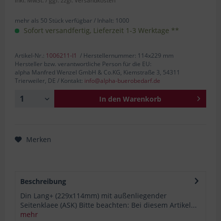
inkl. MwSt.
/ ggf. zzgl. Versandkosten
mehr als 50 Stück verfügbar /
Inhalt:
1000
Sofort versandfertig, Lieferzeit 1-3 Werktage **
Artikel-Nr.:
1006211-I1
/ Herstellernummer: 114x229 mm
Hersteller bzw. verantwortliche Person für die EU:
alpha Manfred Wenzel GmbH & Co.KG, Kiemstraße 3, 54311
Trierweiler, DE / Kontakt:
info@alpha-buerobedarf.de
In den
Warenkorb
Merken
Beschreibung
Din Lang+ (229x114mm) mit außenliegender
Seitenklaee (ASK) Bitte beachten: Bei diesem Artikel...
mehr