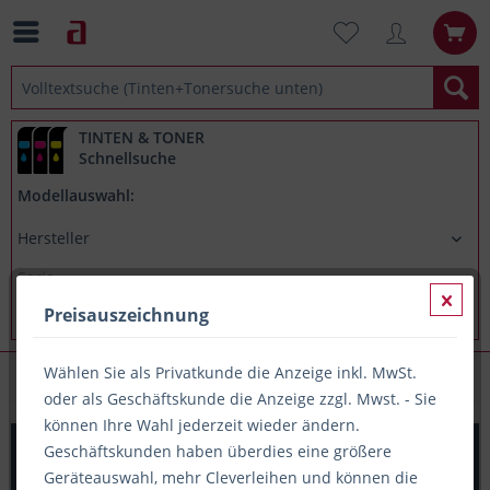
TINTEN & TONER
Schnellsuche
Modellauswahl:
Preisauszeichnung
Wählen Sie als Privatkunde die Anzeige inkl. MwSt.
Briefumschläge
oder als Geschäftskunde die Anzeige zzgl. Mwst. - Sie
können Ihre Wahl jederzeit wieder ändern.
Kuvert 1000x DIN lang+, m. Fenster, weiß,Nassklebung,
Geschäftskunden haben überdies eine größere
kuvertiermaschinengeeignet
Geräteauswahl, mehr Cleverleihen und können die