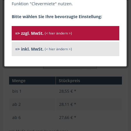
Funktion "Clevermiete" nutzen.
Bitte wählen Sie Ihre bevorzugte Einstellung:
=> zzgl. MwSt.
(< hier ändern >)
=> inkl. MwSt.
(< hier ändern >)
Menge
Stückpreis
bis
1
28,55 € *
ab
2
28,11 € *
ab
6
27,66 € *