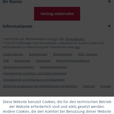
Ihr Konto
Vertrag widerrufen
Informationen
* Alle Preise inkl. Mehrwertsteuer und ggf. zzgl.
Versandkosten
** Gilt für Lieferungen nach Deutschland. Lieferzeiten für andere Länder und
Informationen zur Berechnung des Liefertermins siehe
hier
.
Cookie settings
Sonderposten
Widerrufsrecht
Hilfe / Support
AGB
Datenschutz
Impressum
Barrierefreiheitserklärung
Zahlungsinformationen
Versandkonditionen
Informationen zu Elektro- und Elektronikgeräten
Informationen zur Entsorgung von Altbatterien
Getrennte Ausweisung der Herstellerkosten für Batterien
Über uns
Kontakt
Diese Website benutzt Cookies, die für den technischen Betrieb
der Website erforderlich sind und stets gesetzt werden.
Andere Cookies, die den Komfort bei Benutzung dieser Website