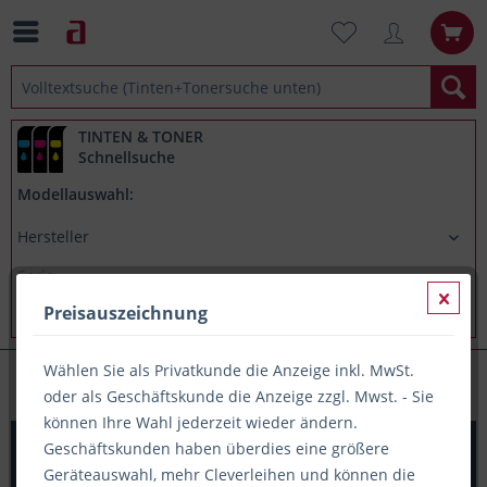
TINTEN & TONER
Schnellsuche
Modellauswahl:
Preisauszeichnung
Wählen Sie als Privatkunde die Anzeige inkl. MwSt.
Standard-Ordner
oder als Geschäftskunde die Anzeige zzgl. Mwst. - Sie
können Ihre Wahl jederzeit wieder ändern.
Ordner A4/8cm Plastiküberzug außen grau Leitz 1010
Geschäftskunden haben überdies eine größere
mit 180 Grad Hebelmechanik
Geräteauswahl, mehr Cleverleihen und können die