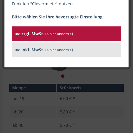
Funktion "Clevermiete" nutzen.
Bitte wählen Sie Ihre bevorzugte Einstellung:
=> zzgl. MwSt.
(< hier ändern >)
=> inkl. MwSt.
(< hier ändern >)
Menge
Stückpreis
bis
19
6,00 € *
ab
20
5,89 € *
ab
40
5,78 € *