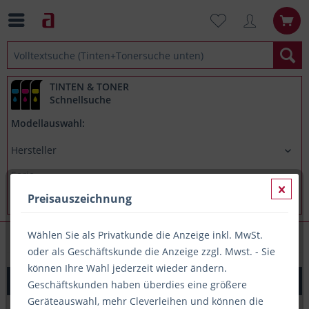
TINTEN & TONER
Schnellsuche
Modellauswahl:
Preisauszeichnung
Wählen Sie als Privatkunde die Anzeige inkl. MwSt.
Fineliner
oder als Geschäftskunde die Anzeige zzgl. Mwst. - Sie
können Ihre Wahl jederzeit wieder ändern.
Stabilo Point 88 Feinschreiber rot (88/40)
Geschäftskunden haben überdies eine größere
Geräteauswahl, mehr Cleverleihen und können die