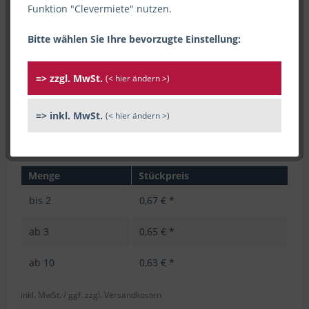
Funktion "Clevermiete" nutzen.
Bitte wählen Sie Ihre bevorzugte Einstellung:
=> zzgl. MwSt.
(< hier ändern >)
=> inkl. MwSt.
(< hier ändern >)
Menge
Stückpreis
bis
2
0,67 € *
ab
3
0,65 € *
ab
10
0,63 € *
inkl. MwSt.
/ ggf. zzgl. Versandkosten