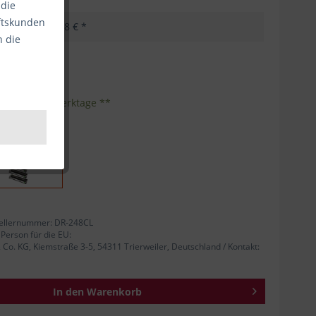
 die
äftskunden
50,58 € *
n die
kosten
nhalt:
1
eferzeit 1-3 Werktage **
ellernummer: DR-248CL
 Person für die EU:
. KG, Kiemstraße 3-5, 54311 Trierweiler, Deutschland / Kontakt:
In den
Warenkorb