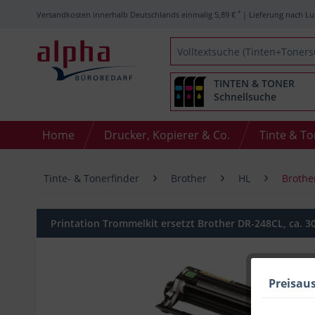
*
Versandkosten innerhalb Deutschlands einmalig 5,89 €
| Lieferung nach Lu
TINTEN & TONER
Schnellsuche
Home
Drucker, Kopierer & Co.
Tinte & T
Tinte- & Tonerfinder
Brother
HL
Brothe
Printation Trommelkit ersetzt Brother DR-248CL, ca. 30
Preisau