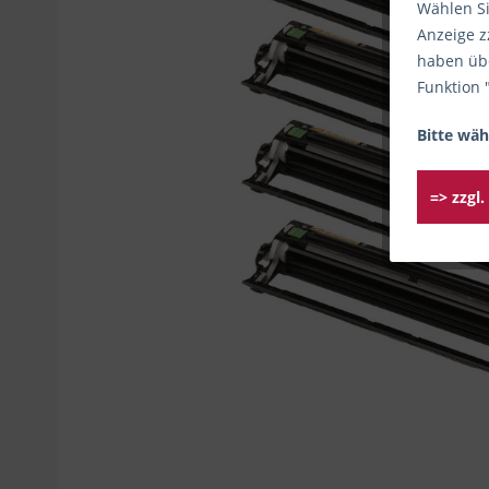
Wählen Si
Anzeige z
haben übe
Funktion 
Bitte wäh
=> zzgl