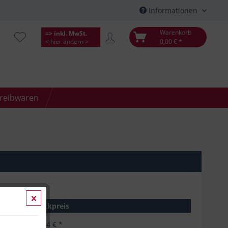
Informationen
Warenkorb
=> inkl. MwSt.
< hier ändern >
0,00 € *
hreibwaren
Stückpreis
52,24 € *