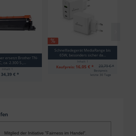
Schnellladegerät MediaRange bis
65W, besonders sicher da...
ner ersetzt Brother TN-
Papi
Inhalt
1
 ca. 2.300 S.,...
23,79 € *
16,05 € *
Kaufpreis:
Inhalt
1
Bestpreis
34,39 € *
b
letzte 30 Tage
ufen
Mitglied der Initiative "Fairness im Handel".