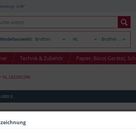
*
xemburg: 12,96
Modellauswahl:
oner
Technik & Zubehör
Papier, Büro(-Geräte), Sc
r HL L8230CDW
.000 S.
szeichnung
Menge
bis
2