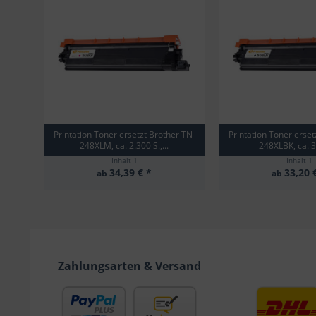
Printation Toner ersetzt Brother TN-
Printation Toner erset
248XLM, ca. 2.300 S.,...
248XLBK, ca. 3
Inhalt
1
Inhalt
1
34,39 € *
33,20 
ab
ab
Zahlungsarten & Versand