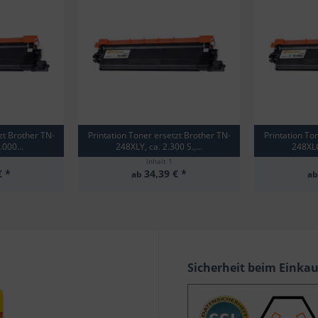
zt Brother TN-
Printation Toner ersetzt Brother TN-
Printation To
.000...
248XLY, ca. 2.300 S.,...
248XLC,
Inhalt
1
€ *
34,39 € *
ab
a
Sicherheit beim Einka