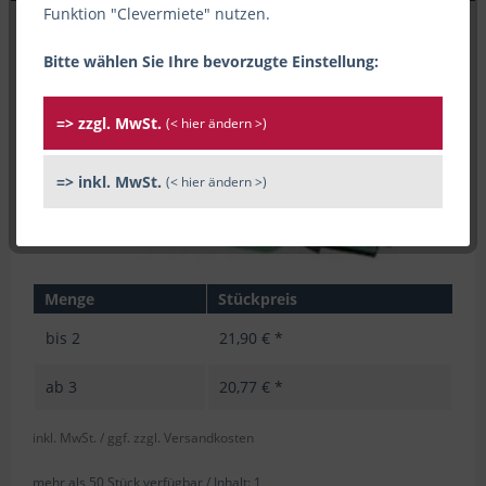
Funktion "Clevermiete" nutzen.
Bitte wählen Sie Ihre bevorzugte Einstellung:
=> zzgl. MwSt.
(< hier ändern >)
=> inkl. MwSt.
(< hier ändern >)
Menge
Stückpreis
bis
2
21,90 € *
ab
3
20,77 € *
inkl. MwSt.
/ ggf. zzgl. Versandkosten
mehr als 50 Stück verfügbar /
Inhalt:
1