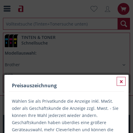
TINTEN & TONER
Schnellsuche
Modellauswahl:
Preisauszeichnung
Wählen Sie als Privatkunde die Anzeige inkl. MwSt.
Brother DCP 9017CDW
oder als Geschäftskunde die Anzeige zzgl. Mwst. - Sie
können Ihre Wahl jederzeit wieder ändern.
Original Resttonerbehälter Brother WT-220CL, ca. 50.000
Geschäftskunden haben überdies eine größere
S.
Geräteauswahl, mehr Cleverleihen und können die