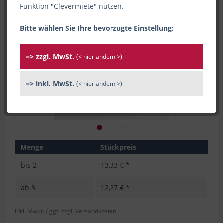
Funktion "Clevermiete" nutzen.
Bitte wählen Sie Ihre bevorzugte Einstellung:
=> zzgl. MwSt.
(< hier ändern >)
=> inkl. MwSt.
(< hier ändern >)
Menge
Stückpreis
bis
2
13,33 € *
ab
3
12,27 € *
inkl. MwSt.
/ ggf. zzgl. Versandkosten