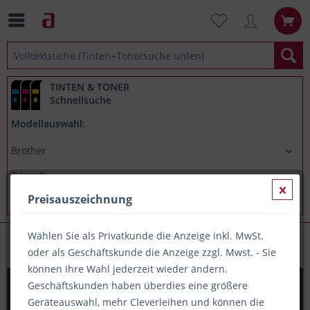
TINTEN & TONER
Schnellsuche
Modellauswahl:
Preisauszeichnung
Wählen Sie als Privatkunde die Anzeige inkl. MwSt.
Brother P-touch 3600
oder als Geschäftskunde die Anzeige zzgl. Mwst. - Sie
können Ihre Wahl jederzeit wieder ändern.
Original Beschriftungsband Brother TZe-131, 12mm x
Geschäftskunden haben überdies eine größere
8m, schwarz auf transparent
Geräteauswahl, mehr Cleverleihen und können die