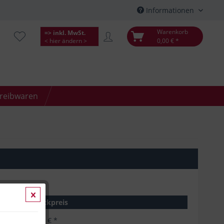
Informationen
Warenkorb
=> inkl. MwSt.
< hier ändern >
0,00 € *
hreibwaren
Stückpreis
3,56 € *