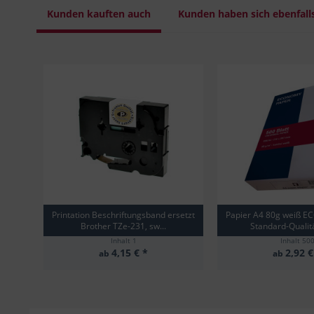
Kunden kauften auch
Kunden haben sich ebenfall
Printation Beschriftungsband ersetzt
Papier A4 80g weiß E
Brother TZe-231, sw...
Standard-Qualitä
Inhalt
1
Inhalt
50
4,15 € *
2,92 €
ab
ab