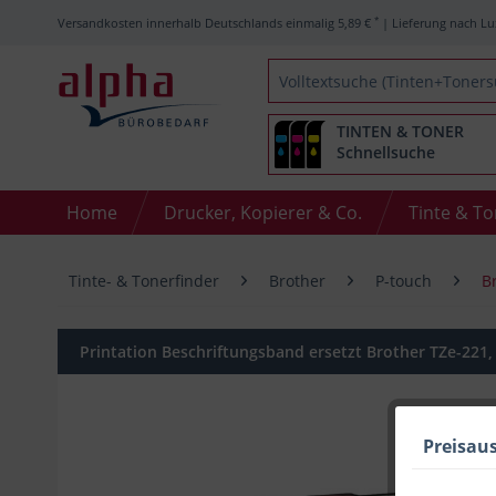
*
Versandkosten innerhalb Deutschlands einmalig 5,89 €
| Lieferung nach Lu
TINTEN & TONER
Schnellsuche
Home
Drucker, Kopierer & Co.
Tinte & T
Tinte- & Tonerfinder
Brother
P-touch
B
Printation Beschriftungsband ersetzt Brother TZe-221
Preisau