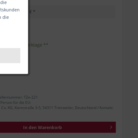
 die
äftskunden
3,32 € *
n die
kosten
nhalt:
1
eferzeit 1-3 Werktage **
ellernummer: TZe-221
 Person für die EU:
. KG, Kiemstraße 3-5, 54311 Trierweiler, Deutschland / Kontakt:
In den
Warenkorb