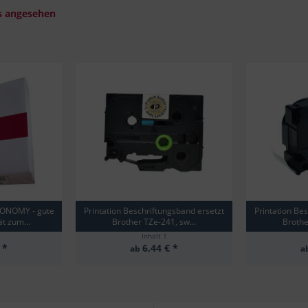
s angesehen
CONOMY - gute
Printation Beschriftungsband ersetzt
Printation Be
t zum...
Brother TZe-241, sw...
Brothe
0
Inhalt
1
 *
6,44 € *
ab
a