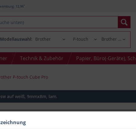
*
xemburg: 12,96
Modellauswahl:
oner
Technik & Zubehör
Papier, Büro(-Geräte), Sc
rother P-touch Cube Pro
, sw auf weiß, 9mmx8m, lam.
szeichnung
Menge
bis
2