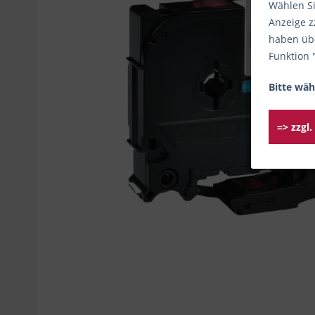
Wählen Si
Anzeige z
haben übe
Funktion 
Bitte wäh
=> zzgl