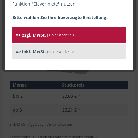
Funktion "Clevermiete" nutzen.
Bitte wählen Sie Ihre bevorzugte Einstellung:
=> zzgl. MwSt.
(< hier ändern >)
=> inkl. MwSt.
(< hier ändern >)
Menge
Stückpreis
bis
2
23,68 € *
ab
3
23,21 € *
inkl. MwSt.
/ ggf. zzgl. Versandkosten
Restbestand: 12 Stück ab Lager verfügbar /
Inhalt:
1