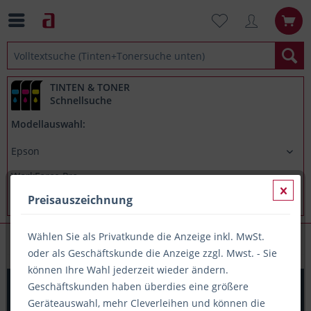
TINTEN & TONER
Schnellsuche
Modellauswahl:
Preisauszeichnung
Wählen Sie als Privatkunde die Anzeige inkl. MwSt.
Epson WorkForce Pro WPM4015DN
oder als Geschäftskunde die Anzeige zzgl. Mwst. - Sie
können Ihre Wahl jederzeit wieder ändern.
Printation Tinte ersetzt Epson T7441, ca. 10.000 S.,
Geschäftskunden haben überdies eine größere
schwarz
Geräteauswahl, mehr Cleverleihen und können die