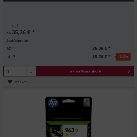
Inhalt
1
35,26 € *
ab
Staffelpreise
36,06 € *
ab
1
35,26 € *
ab
3
-2.2
%
In den
Warenkorb
Merken