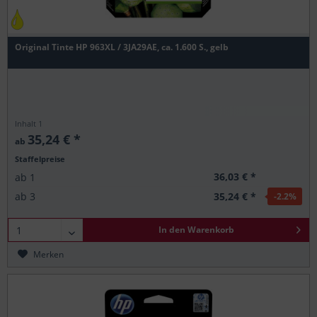
Original Tinte HP 963XL / 3JA29AE, ca. 1.600 S., gelb
Inhalt
1
35,24 € *
ab
Staffelpreise
36,03 € *
ab
1
35,24 € *
ab
3
-2.2
%
In den
Warenkorb
Merken