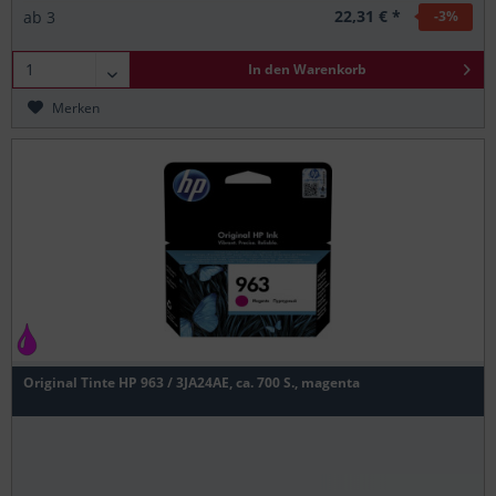
22,31 € *
ab
3
-3
%
In den
Warenkorb
Merken
Original Tinte HP 963 / 3JA24AE, ca. 700 S., magenta