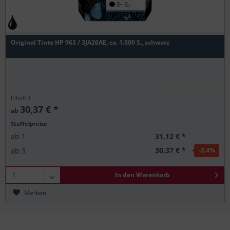
Original Tinte HP 963 / 3JA26AE, ca. 1.000 S., schwarz
Inhalt
1
30,37 € *
ab
Staffelpreise
31,12 € *
ab
1
30,37 € *
ab
3
-2.4
%
In den
Warenkorb
Merken