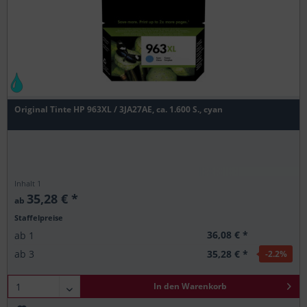
Original Tinte HP 963XL / 3JA27AE, ca. 1.600 S., cyan
Inhalt
1
35,28 € *
ab
Staffelpreise
36,08 € *
ab
1
35,28 € *
ab
3
-2.2
%
In den
Warenkorb