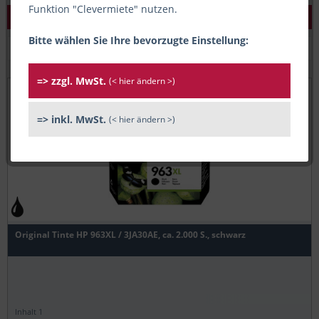
Funktion "Clevermiete" nutzen.
Basis-Filter
Bitte wählen Sie Ihre bevorzugte Einstellung:
=> zzgl. MwSt.
(< hier ändern >)
=> inkl. MwSt.
(< hier ändern >)
Original Tinte HP 963XL / 3JA30AE, ca. 2.000 S., schwarz
Inhalt
1