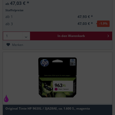
47,03 € *
ab
Staffelpreise
47,93 € *
ab
1
47,03 € *
ab
3
-1.9
%
In den
Warenkorb
Merken
Original Tinte HP 963XL / 3JA28AE, ca. 1.600 S., magenta