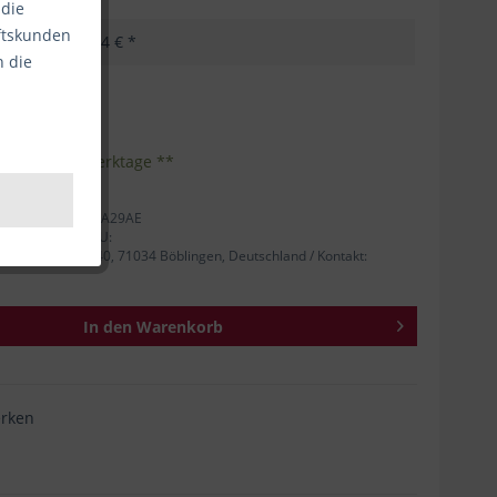
 die
äftskunden
35,24 € *
n die
kosten
Inhalt:
1
eferzeit 1-3 Werktage **
tellernummer: 3JA29AE
 Person für die EU:
rger Straße 140, 71034 Böblingen, Deutschland / Kontakt:
In den
Warenkorb
rken