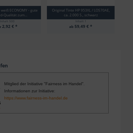
g weiß ECONOMY - gute
Original Tinte HP 953XL / LOS70AE,
d-Qualität zum...
ca. 2.000 S., schwarz
Inhalt
500
Inhalt
1
2,92 € *
59,49 € *
b
ab
ufen
Mitglied der Initiative "Fairness im Handel".
Informationen zur Initiative:
https://www.fairness-im-handel.de