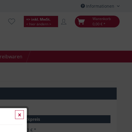
Informationen
Warenkorb
=> inkl. MwSt.
< hier ändern >
0,00 € *
hreibwaren
Stückpreis
36,03 € *