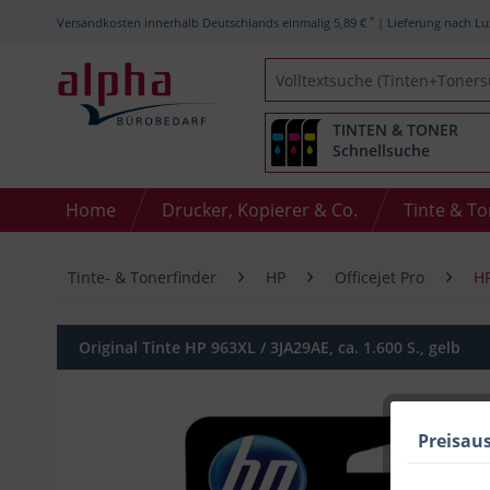
*
Versandkosten innerhalb Deutschlands einmalig 5,89 €
| Lieferung nach Lu
TINTEN & TONER
Schnellsuche
Home
Drucker, Kopierer & Co.
Tinte & T
Tinte- & Tonerfinder
HP
Officejet Pro
HP
Original Tinte HP 963XL / 3JA29AE, ca. 1.600 S., gelb
Preisau