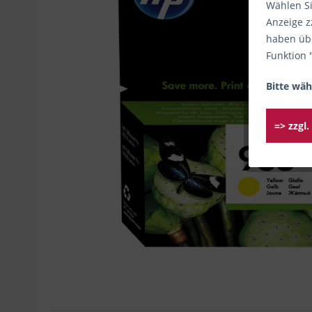
Wählen Si
Anzeige z
haben übe
Funktion 
Bitte wäh
=> zzgl