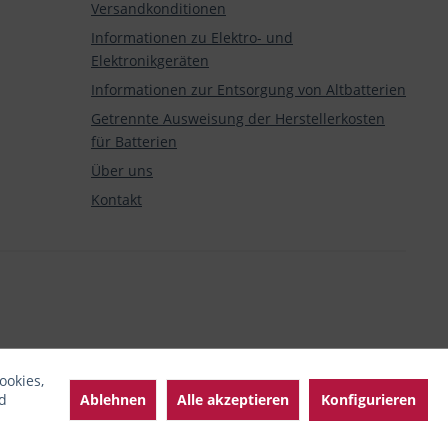
Versandkonditionen
Informationen zu Elektro- und
Elektronikgeräten
Informationen zur Entsorgung von Altbatterien
Getrennte Ausweisung der Herstellerkosten
für Batterien
Über uns
Kontakt
ookies,
Ablehnen
Alle akzeptieren
Konfigurieren
d