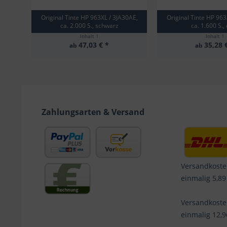
Original Tinte HP 963XL / 3JA30AE,
Original Tinte HP 963
ca. 2.000 S., schwarz
ca. 1.600 S.,
Inhalt
1
Inhalt
1
47,03 € *
35,28 
ab
ab
Zahlungsarten & Versand
Versandkoste
einmalig 5,89
Versandkost
einmalig 12,