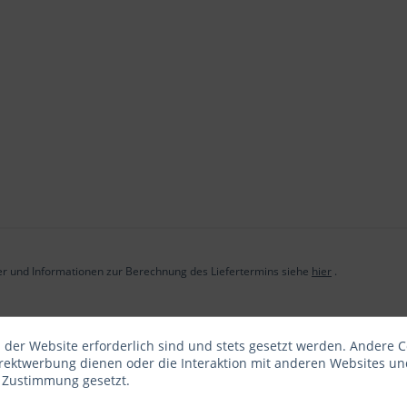
der und Informationen zur Berechnung des Liefertermins siehe
hier
.
 der Website erforderlich sind und stets gesetzt werden. Andere C
irektwerbung dienen oder die Interaktion mit anderen Websites un
r Zustimmung gesetzt.