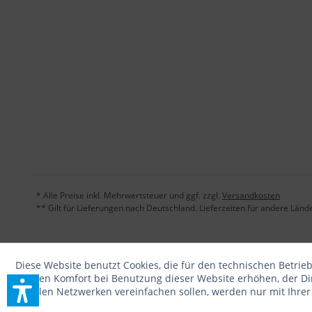
* Alle Preise inkl. Mehrwertsteuer und ggf. zzgl.
Versandkosten
** Gilt für Lieferungen nach Deutschland. Lieferzeiten für andere Län
Diese Website benutzt Cookies, die für den technischen Betrieb
die den Komfort bei Benutzung dieser Website erhöhen, der D
sozialen Netzwerken vereinfachen sollen, werden nur mit Ihre