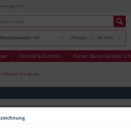
*
xemburg: 12,96
Modellauswahl:
oner
Technik & Zubehör
Papier, Büro(-Geräte), Sc
 Officejet Pro 9014e
szeichnung
Menge
bis
2