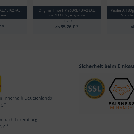
XL / 3JA27AE,
Original Tinte HP 963XL / 3JA28AE,
Papier A4 80
 cyan
ca. 1.600 S., magenta
Standar
Inhalt
1
€ *
35,26 € *
ab
a
Sicherheit beim Einka
n innerhalb Deutschlands
*
 €
en nach Luxemburg
*
96 €