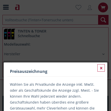
TINTEN & TONER
Schnellsuche
Modellauswahl:
Preisauszeichnung
Wählen Sie als Privatkunde die Anzeige inkl. MwSt.
Papieretiketten (A4-Träger)
oder als Geschäftskunde die Anzeige zzgl. Mwst. - Sie
können Ihre Wahl jederzeit wieder ändern.
PRINTATION Papier-Etiketten (B97xH42,3mm) 100xA4 à
Geschäftskunden haben überdies eine größere
12 Eti.
Geräteauswahl, mehr Cleverleihen und können die