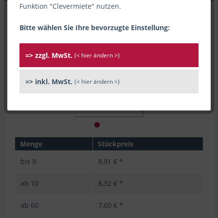
Funktion "Clevermiete" nutzen.
Bitte wählen Sie Ihre bevorzugte Einstellung:
=> zzgl. MwSt.
(< hier ändern >)
=> inkl. MwSt.
(< hier ändern >)
Menge
Stückpreis
bis
9
8,91 € *
ab
10
8,32 € *
ab
60
7,60 € *