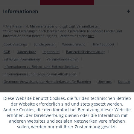
Informationen
* Alle Preise inkl. Mehrwertsteuer und ggf. zzgl.
Versandkosten
** Gilt für Lieferungen nach Deutschland. Lieferzeiten für andere Länder und
Informationen zur Berechnung des Liefertermins siehe
hier
.
Cookie settings
Sonderposten
Widerrufsrecht
Hilfe / Support
AGB
Datenschutz
Impressum
Barrierefreiheitserklärung
Zahlungsinformationen
Versandkonditionen
Informationen zu Elektro- und Elektronikgeräten
Informationen zur Entsorgung von Altbatterien
Getrennte Ausweisung der Herstellerkosten für Batterien
Über uns
Kontakt
Diese Website benutzt Cookies, die für den technischen Betrieb
der Website erforderlich sind und stets gesetzt werden.
Andere Cookies, die den Komfort bei Benutzung dieser Website
erhöhen, der Direktwerbung dienen oder die Interaktion mit
anderen Websites und sozialen Netzwerken vereinfachen
sollen, werden nur mit Ihrer Zustimmung gesetzt.