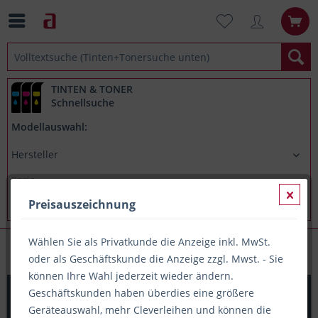
TINTEN & TONER
Schnellsuche
Modellauswahl:
Preisauszeichnung
Wählen Sie als Privatkunde die Anzeige inkl. MwSt.
Formulare
oder als Geschäftskunde die Anzeige zzgl. Mwst. - Sie
können Ihre Wahl jederzeit wieder ändern.
Formularblock Kurzmitteilung 1/3 A4 quer 100 Blatt sigel
Geschäftskunden haben überdies eine größere
mit Blaupapier
Geräteauswahl, mehr Cleverleihen und können die