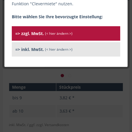
Funktion "Clevermiete" nutzen.
Bitte wählen Sie Ihre bevorzugte Einstellung:
=> zzgl. MwSt.
(< hier ändern >)
=> inkl. MwSt.
(< hier ändern >)
Menge
Stückpreis
bis
9
3,82 € *
ab
10
3,63 € *
inkl. MwSt.
/ ggf. zzgl. Versandkosten