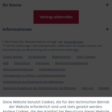
Ihr Konto
Vertrag widerrufen
Informationen
* Alle Preise inkl. Mehrwertsteuer und ggf. zzgl.
Versandkosten
** Gilt für Lieferungen nach Deutschland. Lieferzeiten für andere Länder und
Informationen zur Berechnung des Liefertermins siehe
hier
.
Cookie settings
Sonderposten
Widerrufsrecht
Hilfe / Support
AGB
Datenschutz
Impressum
Barrierefreiheitserklärung
Zahlungsinformationen
Versandkonditionen
Informationen zu Elektro- und Elektronikgeräten
Informationen zur Entsorgung von Altbatterien
Getrennte Ausweisung der Herstellerkosten für Batterien
Über uns
Kontakt
Diese Website benutzt Cookies, die für den technischen Betrieb
der Website erforderlich sind und stets gesetzt werden.
Andere Cookies, die den Komfort bei Benutzung dieser Website