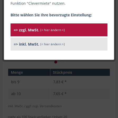
Funktion "Clevermiete" nutzen.
Bitte wählen Sie Ihre bevorzugte Einstellung:
=> zzgl. MwSt.
(< hier ändern >)
=> inkl. MwSt.
(< hier ändern >)
Menge
Stückpreis
bis
9
7,83 € *
ab
10
7,65 € *
inkl. MwSt.
/ ggf. zzgl. Versandkosten
mehr als 100 Stück verfügbar /
Inhalt:
20