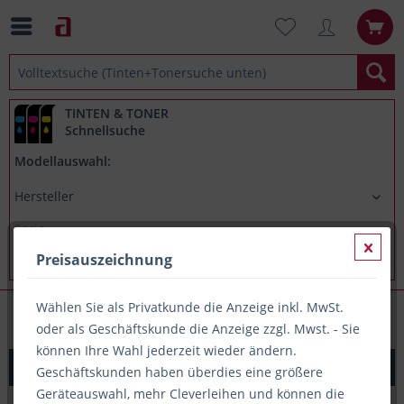
TINTEN & TONER
Schnellsuche
Modellauswahl:
Preisauszeichnung
Wählen Sie als Privatkunde die Anzeige inkl. MwSt.
Müllbeutel & Müllsäcke
oder als Geschäftskunde die Anzeige zzgl. Mwst. - Sie
können Ihre Wahl jederzeit wieder ändern.
Abfallsäcke 120l, ca. 70x110cm, 80µm, blau
Geschäftskunden haben überdies eine größere
Geräteauswahl, mehr Cleverleihen und können die