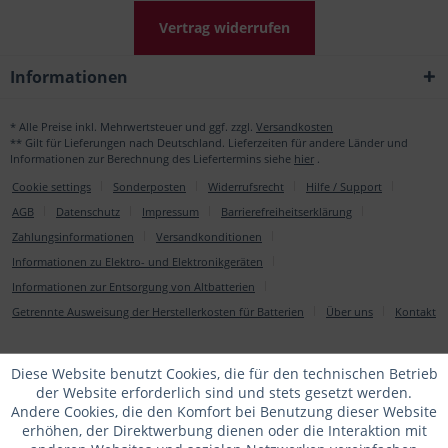
Vertrag widerrufen
Informationen
* Alle Preise inkl. Mehrwertsteuer und ggf. zzgl.
Versandkosten
** Gilt für Lieferungen nach Deutschland. Lieferzeiten für andere Länder und
Informationen zur Berechnung des Liefertermins siehe
hier
.
Cookie settings
Sonderposten
Widerrufsrecht
Hilfe / Support
AGB
Datenschutz
Impressum
Barrierefreiheitserklärung
Zahlungsinformationen
Versandkonditionen
Informationen zu Elektro- und Elektronikgeräten
Informationen zur Entsorgung von Altbatterien
Getrennte Ausweisung der Herstellerkosten für Batterien
Über uns
Kontakt
Diese Website benutzt Cookies, die für den technischen Betrieb
der Website erforderlich sind und stets gesetzt werden.
Andere Cookies, die den Komfort bei Benutzung dieser Website
erhöhen, der Direktwerbung dienen oder die Interaktion mit