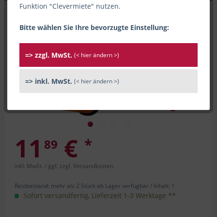
Funktion "Clevermiete" nutzen.
Bitte wählen Sie Ihre bevorzugte Einstellung:
=> zzgl. MwSt.
(< hier ändern >)
=> inkl. MwSt.
(< hier ändern >)
11
€
*
89
inkl. MwSt.
/ ggf. zzgl. Versandkosten
Restbestand: mehr als 2 Stück ab Lager verfügbar /
Inhalt:
1
Sofort versandfertig, Lieferzeit 1-3 Werktage **