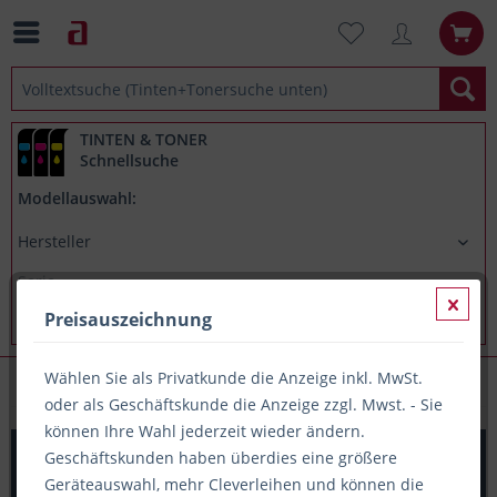
TINTEN & TONER
Schnellsuche
Modellauswahl:
Preisauszeichnung
Wählen Sie als Privatkunde die Anzeige inkl. MwSt.
Papier, Büro(-Geräte), Schreibwaren
oder als Geschäftskunde die Anzeige zzgl. Mwst. - Sie
können Ihre Wahl jederzeit wieder ändern.
Paketbandabroller PRINTATION, mit Sicherheitsmesser,
Geschäftskunden haben überdies eine größere
ergonomisch+leicht
Geräteauswahl, mehr Cleverleihen und können die