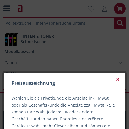
TINTEN & TONER
Schnellsuche
Modellauswahl:
Preisauszeichnung
Wählen Sie als Privatkunde die Anzeige inkl. MwSt.
Canon PIXMA TS8350
oder als Geschäftskunde die Anzeige zzgl. Mwst. - Sie
können Ihre Wahl jederzeit wieder ändern.
Printation Tinte ersetzt Canon CLI-581YXXL, ca. 830 S.,
Geschäftskunden haben überdies eine größere
gelb
Geräteauswahl, mehr Cleverleihen und können die