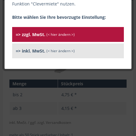
Funktion "Clevermiete" nutzen.
Bitte wählen Sie Ihre bevorzugte Einstellung:
=> zzgl. MwSt.
(< hier ändern >)
=> inkl. MwSt.
(< hier ändern >)
Menge
Stückpreis
bis
2
4,75 € *
ab
3
4,15 € *
inkl. MwSt.
/ ggf. zzgl. Versandkosten
mehr als 50 Stück verfügbar /
Inhalt:
1