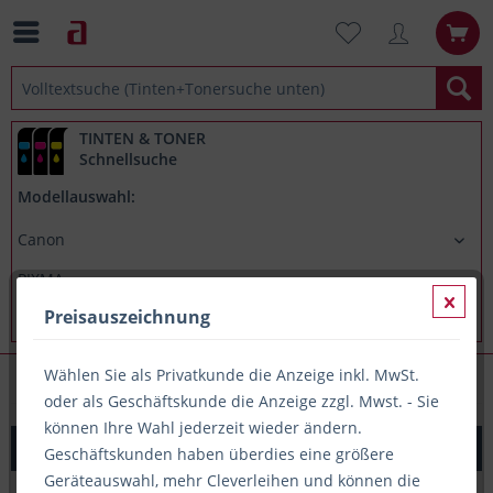
TINTEN & TONER
Schnellsuche
Modellauswahl:
Preisauszeichnung
Wählen Sie als Privatkunde die Anzeige inkl. MwSt.
Canon PIXMA iP4850
oder als Geschäftskunde die Anzeige zzgl. Mwst. - Sie
können Ihre Wahl jederzeit wieder ändern.
Printation Tinte ersetzt Canon CLI-526C, ca. 520 S., cyan
Geschäftskunden haben überdies eine größere
Geräteauswahl, mehr Cleverleihen und können die