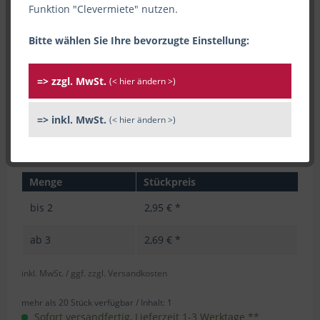
Funktion "Clevermiete" nutzen.
Bitte wählen Sie Ihre bevorzugte Einstellung:
=> zzgl. MwSt.
(< hier ändern >)
=> inkl. MwSt.
(< hier ändern >)
Menge
Stückpreis
bis
2
2,95 € *
ab
3
2,69 € *
inkl. MwSt.
/ ggf. zzgl. Versandkosten
mehr als 20 Stück verfügbar /
Inhalt:
1
Sofort versandfertig, Lieferzeit 1-3 Werktage **